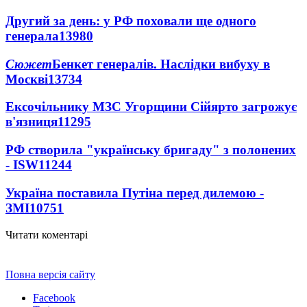
Другий за день: у РФ поховали ще одного
генерала
13980
Сюжет
Бенкет генералів. Наслідки вибуху в
Москві
13734
Ексочільнику МЗС Угорщини Сійярто загрожує
в'язниця
11295
РФ створила "українську бригаду" з полонених
- ISW
11244
Україна поставила Путіна перед дилемою -
ЗМІ
10751
Читати коментарі
Повна версія сайту
Facebook