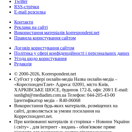
Twitter
RSS-стрічки
E-mail розсилка
Контакти
Реклама на сайті
Використання матеріалів korrespondent.net
Правила користування сайтом
Договір користування сайтом
Політика у сфері конфіденційності і персональних даних
Угода щодо користування
Редакція
© 2000-2026, Korrespondent.net
Суб'єкт у сфері онлайн-медіа Назва онлайн-медіа –
«КореспонденТ.net» Адреса: 02091, місто Київ,
ХАРКІВСЬКЕ ШОСЕ, будинок 172-Б, офіс 208/1 E-mail:
sunlight@mediadim.com.ua
Телефон: 044-205-43-00
Ідентифікатор медіа – R40-06068
Використання будь-яких матеріалів, розміщених на
сайті, дозволяється за умови посилання на
Корреспондент.net.
При копіюванні матеріалів зі сторінки « Новини України
і світу» , для інтернет - видань - обов'язкове пряме