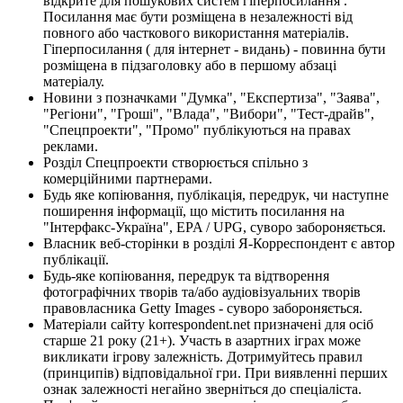
відкрите для пошукових систем гіперпосилання .
Посилання має бути розміщена в незалежності від
повного або часткового використання матеріалів.
Гіперпосилання ( для інтернет - видань) - повинна бути
розміщена в підзаголовку або в першому абзаці
матеріалу.
Новини з позначками "Думка", "Експертиза", "Заява",
"Регіони", "Гроші", "Влада", "Вибори", "Тест-драйв",
"Спецпроекти", "Промо" публікуються на правах
реклами.
Розділ Спецпроекти створюється спільно з
комерційними партнерами.
Будь яке копіювання, публікація, передрук, чи наступне
поширення інформації, що містить посилання на
"Інтерфакс-Україна", EPA / UPG, суворо забороняється.
Власник веб-сторінки в розділі Я-Корреспондент є автор
публікації.
Будь-яке копіювання, передрук та відтворення
фотографічних творів та/або аудіовізуальних творів
правовласника Getty Images - суворо забороняється.
Матеріали сайту korrespondent.net призначені для осіб
старше 21 року (21+). Участь в азартних іграх може
викликати ігрову залежність. Дотримуйтесь правил
(принципів) відповідальної гри. При виявленні перших
ознак залежності негайно зверніться до спеціаліста.