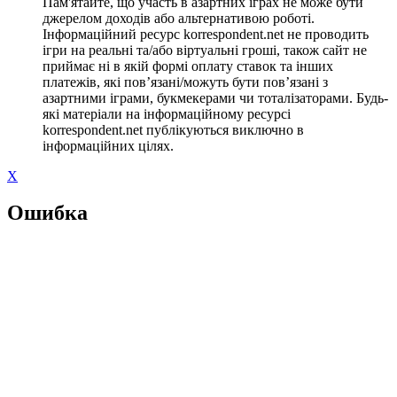
Пам'ятайте, що участь в азартних іграх не може бути
джерелом доходів або альтернативою роботі.
Інформаційний ресурс korrespondent.net не проводить
ігри на реальні та/або віртуальні гроші, також сайт не
приймає ні в якій формі оплату ставок та інших
платежів, які пов’язані/можуть бути пов’язані з
азартними іграми, букмекерами чи тоталізаторами. Будь-
які матеріали на інформаційному ресурсі
korrespondent.net публікуються виключно в
інформаційних цілях.
X
Ошибка