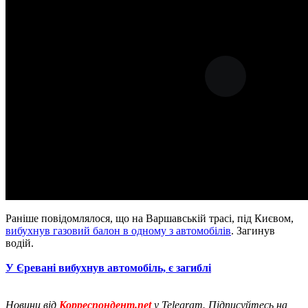
Раніше повідомлялося, що на Варшавській трасі, під Києвом,
вибухнув газовий балон в одному з автомобілів
. Загинув
водій.
У Єревані вибухнув автомобіль, є загиблі
Новини від
Корреспондент.net
у Telegram. Підписуйтесь на