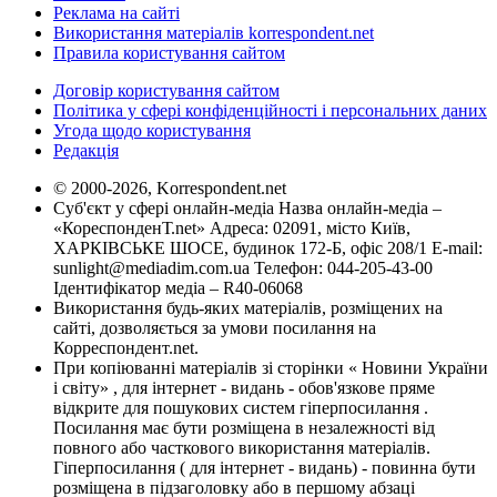
Реклама на сайті
Використання матеріалів korrespondent.net
Правила користування сайтом
Договір користування сайтом
Політика у сфері конфіденційності і персональних даних
Угода щодо користування
Редакція
© 2000-2026, Korrespondent.net
Суб'єкт у сфері онлайн-медіа Назва онлайн-медіа –
«КореспонденТ.net» Адреса: 02091, місто Київ,
ХАРКІВСЬКЕ ШОСЕ, будинок 172-Б, офіс 208/1 E-mail:
sunlight@mediadim.com.ua
Телефон: 044-205-43-00
Ідентифікатор медіа – R40-06068
Використання будь-яких матеріалів, розміщених на
сайті, дозволяється за умови посилання на
Корреспондент.net.
При копіюванні матеріалів зі сторінки « Новини України
і світу» , для інтернет - видань - обов'язкове пряме
відкрите для пошукових систем гіперпосилання .
Посилання має бути розміщена в незалежності від
повного або часткового використання матеріалів.
Гіперпосилання ( для інтернет - видань) - повинна бути
розміщена в підзаголовку або в першому абзаці