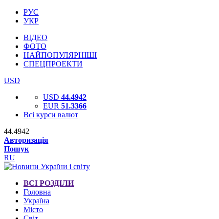
РУС
УКР
ВІДЕО
ФОТО
НАЙПОПУЛЯРНІШІ
СПЕЦПРОЕКТИ
USD
USD
44.4942
EUR
51.3366
Всі курси валют
44.4942
Авторизація
Пошук
RU
ВСІ РОЗДІЛИ
Головна
Україна
Місто
Світ