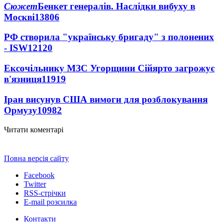
Сюжет
Бенкет генералів. Наслідки вибуху в
Москві
13806
РФ створила "українську бригаду" з полонених
- ISW
12120
Ексочільнику МЗС Угорщини Сійярто загрожує
в'язниця
11919
Іран висунув США вимоги для розблокування
Ормузу
10982
Читати коментарі
Повна версія сайту
Facebook
Twitter
RSS-стрічки
E-mail розсилка
Контакти