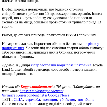
йдеться в заяві поліції.
В офісі шерифа повідомили, що будинок оточили
співробітники приблизно 15 правоохоронних органів. Інших
людей, що живуть поблизу, евакуювали або попросили
сховатися на місці, оскільки протистояння тривало понад 13
годин.
Район, де сталася пригода, вважається тихим і спокійним.
Нагадаємо, житель Коростеня облився бензином і
стріляв у
поліцейських
. Чоловік під час сімейної сварки облив кімнату і
себе бензином і забарикадувався в будинку, погрожуючи
підпалити будинок.
Додамо, в Дніпрі
кілер застрелив водія позашляховика
Toyota
Land Cruiser. Водій транспортного засобу помер в машині
швидкої допомоги.
Новини від
Корреспондент.net
в Telegram. Підписуйтесь на
наш канал
https://t.me/korrespondentnet
Читайте Korrespondent.net в Google News
ТЕГИ:
США
,
стрельба
,
полиция
,
убийство
,
погибшие
Якщо ви помітили помилку, виділіть необхідний текст і