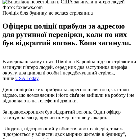
Фото: foxnews.com
Поліція біля будинку, де велася стрілянина
Офіцери поліції прибули за адресою
для рутинної перевірки, коли по них
був відкритий вогонь. Копи загинули.
В американському штаті Північна Кароліна під час стрілянини
загинули п'ятеро людей, серед них два заступника шерифа
округу, два цивільні особи і передбачуваний стрілок,
пише
USA Today
.
Двоє поліцейських прибули за адресою після того, як стало
відомо, що домовласник і його сім'я не вийшли на роботу і не
відповідають на телефонні дзвінки.
За правоохоронцям був відкритий вогонь. Один офіцер
загинув на місці, другий помер пізніше у лікарні.
"Людина, підозрюваний у вбивстві двох офіцерів, також
підозрюється у вбивстві двох мирних жителів в будинку", -