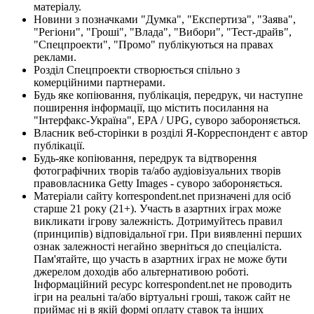
матеріалу.
Новини з позначками "Думка", "Експертиза", "Заява",
"Регіони", "Гроші", "Влада", "Вибори", "Тест-драйв",
"Спецпроекти", "Промо" публікуються на правах
реклами.
Розділ Спецпроекти створюється спільно з
комерційними партнерами.
Будь яке копіювання, публікація, передрук, чи наступне
поширення інформації, що містить посилання на
"Інтерфакс-Україна", EPA / UPG, суворо забороняється.
Власник веб-сторінки в розділі Я-Корреспондент є автор
публікації.
Будь-яке копіювання, передрук та відтворення
фотографічних творів та/або аудіовізуальних творів
правовласника Getty Images - суворо забороняється.
Матеріали сайту korrespondent.net призначені для осіб
старше 21 року (21+). Участь в азартних іграх може
викликати ігрову залежність. Дотримуйтесь правил
(принципів) відповідальної гри. При виявленні перших
ознак залежності негайно зверніться до спеціаліста.
Пам'ятайте, що участь в азартних іграх не може бути
джерелом доходів або альтернативою роботі.
Інформаційний ресурс korrespondent.net не проводить
ігри на реальні та/або віртуальні гроші, також сайт не
приймає ні в якій формі оплату ставок та інших