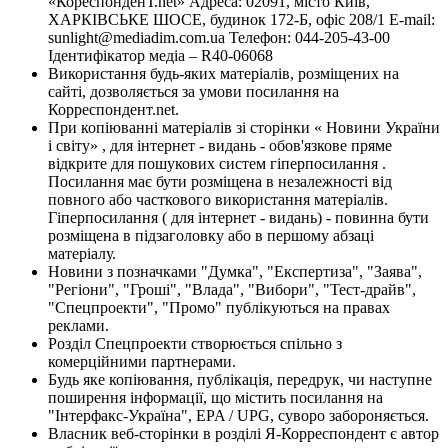
«КореспонденТ.net» Адреса: 02091, місто Київ,
ХАРКІВСЬКЕ ШОСЕ, будинок 172-Б, офіс 208/1 E-mail:
sunlight@mediadim.com.ua
Телефон: 044-205-43-00
Ідентифікатор медіа – R40-06068
Використання будь-яких матеріалів, розміщених на
сайті, дозволяється за умови посилання на
Корреспондент.net.
При копіюванні матеріалів зі сторінки « Новини України
і світу» , для інтернет - видань - обов'язкове пряме
відкрите для пошукових систем гіперпосилання .
Посилання має бути розміщена в незалежності від
повного або часткового використання матеріалів.
Гіперпосилання ( для інтернет - видань) - повинна бути
розміщена в підзаголовку або в першому абзаці
матеріалу.
Новини з позначками "Думка", "Експертиза", "Заява",
"Регіони", "Гроші", "Влада", "Вибори", "Тест-драйв",
"Спецпроекти", "Промо" публікуються на правах
реклами.
Розділ Спецпроекти створюється спільно з
комерційними партнерами.
Будь яке копіювання, публікація, передрук, чи наступне
поширення інформації, що містить посилання на
"Інтерфакс-Україна", EPA / UPG, суворо забороняється.
Власник веб-сторінки в розділі Я-Корреспондент є автор