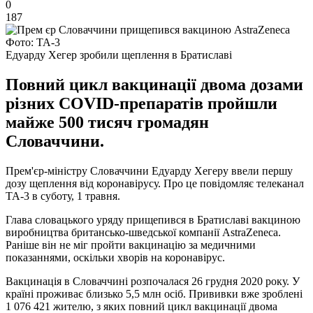
0
187
Фото: ТА-3
Едуарду Хегер зробили щеплення в Братиславі
Повний цикл вакцинації двома дозами
різних COVID-препаратів пройшли
майже 500 тисяч громадян
Словаччини.
Прем'єр-міністру Словаччини Едуарду Хегеру ввели першу
дозу щеплення від коронавірусу. Про це повідомляє телеканал
ТА-3 в суботу, 1 травня.
Глава словацького уряду прищепився в Братиславі вакциною
виробництва британсько-шведської компанії AstraZeneca.
Раніше він не міг пройти вакцинацію за медичними
показаннями, оскільки хворів на коронавірус.
Вакцинація в Словаччині розпочалася 26 грудня 2020 року. У
країні проживає близько 5,5 млн осіб. Прививки вже зроблені
1 076 421 жителю, з яких повний цикл вакцинації двома