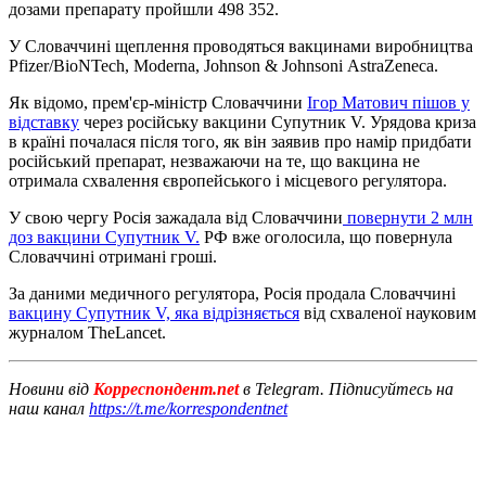
дозами препарату пройшли 498 352.
У Словаччині щеплення проводяться вакцинами виробництва
Pfizer/BioNTech, Moderna, Johnson & Johnsonі AstraZeneca.
Як відомо, прем'єр-міністр Словаччини
Ігор Матович пішов у
відставку
через російську вакцини Супутник V. Урядова криза
в країні почалася після того, як він заявив про намір придбати
російський препарат, незважаючи на те, що вакцина не
отримала схвалення європейського і місцевого регулятора.
У свою чергу Росія зажадала від Словаччини
повернути 2 млн
доз вакцини Супутник V.
РФ вже оголосила, що повернула
Словаччині отримані гроші.
За даними медичного регулятора, Росія продала Словаччині
вакцину Супутник V, яка відрізняється
від схваленої науковим
журналом TheLancet.
Новини від
Корреспондент.net
в Telegram. Підписуйтесь на
наш канал
https://t.me/korrespondentnet