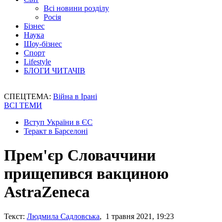
Всі новини розділу
Росія
Бізнес
Наука
Шоу-бізнес
Спорт
Lifestyle
БЛОГИ ЧИТАЧІВ
СПЕЦТЕМА:
Війна в Ірані
ВСІ ТЕМИ
Вступ України в ЄС
Теракт в Барселоні
Прем'єр Словаччини
прищепився вакциною
AstraZeneca
Текст:
Людмила Садловська
, 1 травня 2021, 19:23