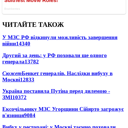
ЧИТАЙТЕ ТАКОЖ
У МЗС РФ відкинули можливість завершення
війни
14340
Другий за день: у РФ поховали ще одного
генерала
13782
Сюжет
Бенкет генералів. Наслідки вибуху в
Москві
12833
Україна поставила Путіна перед дилемою -
ЗМІ
10372
Ексочільнику МЗС Угорщини Сійярто загрожує
в'язниця
9084
Вибух у ресторані: у Москві таємно поховали