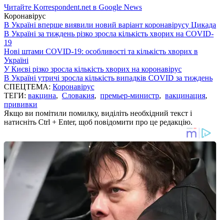
Читайте Korrespondent.net в Google News
Коронавірус
В Україні вперше виявили новий варіант коронавірусу Цикада
В Україні за тиждень різко зросла кількість хворих на COVID-
19
Нові штами COVID-19: особливості та кількість хворих в
Україні
У Києві різко зросла кількість хворих на коронавірус
В Україні утричі зросла кількість випадків COVID за тиждень
СПЕЦТЕМА:
Коронавірус
ТЕГИ:
вакцина
,
Словакия
,
премьер-министр
,
вакцинация
,
прививки
Якщо ви помітили помилку, виділіть необхідний текст і
натисніть Ctrl + Enter, щоб повідомити про це редакцію.