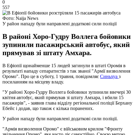
0
557
Фото: Naija News
У район нападу були направлені додаткові сили поліції
В районі Хоро-Гудру Воллега бойовики
зупинили пасажирський автобус, який
прямував зі штату Амхара.
В Ефіопії щонайменше 15 людей загинули в штаті Оромія в
результаті нападу сепаратистів з так званої "Армії визволення
Оромо". Про це в суботу, 1 травня, повідомляє
Синьхуа
з
посиланням на місцеву владу.
"У районі Хоро-Гудру Воллега бойовики зупинили ввечері 30
квітня автобус, який прямував зі штату Амхара, і вбили 15
пасажирів", - заявив глава відділу регіональної поліції Берхану
Ебейс і додав, що також є кілька поранених.
У район нападу були направлені додаткові сили поліції.
"Армія визволення Оромо" є військовим крилом "Фронту
звільнення Оромо", яке часто діє самостійно. Своєю метою