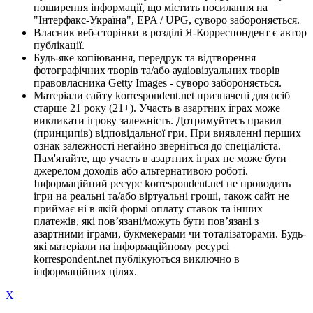
поширення інформації, що містить посилання на
"Інтерфакс-Україна", EPA / UPG, суворо забороняється.
Власник веб-сторінки в розділі Я-Корреспондент є автор
публікації.
Будь-яке копіювання, передрук та відтворення
фотографічних творів та/або аудіовізуальних творів
правовласника Getty Images - суворо забороняється.
Матеріали сайту korrespondent.net призначені для осіб
старше 21 року (21+). Участь в азартних іграх може
викликати ігрову залежність. Дотримуйтесь правил
(принципів) відповідальної гри. При виявленні перших
ознак залежності негайно зверніться до спеціаліста.
Пам'ятайте, що участь в азартних іграх не може бути
джерелом доходів або альтернативою роботі.
Інформаційний ресурс korrespondent.net не проводить
ігри на реальні та/або віртуальні гроші, також сайт не
приймає ні в якій формі оплату ставок та інших
платежів, які пов’язані/можуть бути пов’язані з
азартними іграми, букмекерами чи тоталізаторами. Будь-
які матеріали на інформаційному ресурсі
korrespondent.net публікуються виключно в
інформаційних цілях.
X