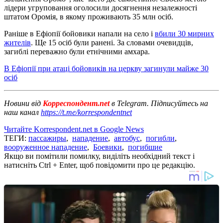
лідери угруповання оголосили досягнення незалежності
штатом Оромія, в якому проживають 35 млн осіб.
Раніше в Ефіопії бойовики напали на село і
вбили 30 мирних
жителів
. Ще 15 осіб були ранені. За словами очевидців,
загиблі переважно були етнічними амхара.
В Ефіопії при атаці бойовиків на церкву загинули майже 30
осіб
Новини від
Корреспондент.net
в Telegram. Підписуйтесь на
наш канал
https://t.me/korrespondentnet
Читайте Korrespondent.net в Google News
ТЕГИ:
пассажиры
,
нападение
,
автобус
,
погибли
,
вооруженное нападение
,
Боевики
,
погибшие
Якщо ви помітили помилку, виділіть необхідний текст і
натисніть Ctrl + Enter, щоб повідомити про це редакцію.