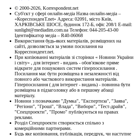
© 2000-2026, Korrespondent.net
Суб'єкт у сфері онлайн-медіа Назва онлайн-медіа –
«КореспонденТ.net» Адреса: 02091, місто Київ,
ХАРКІВСЬКЕ ШОСЕ, будинок 172-Б, офіс 208/1 E-mail:
sunlight@mediadim.com.ua
Телефон: 044-205-43-00
Ідентифікатор медіа – R40-06068
Використання будь-яких матеріалів, розміщених на
сайті, дозволяється за умови посилання на
Корреспондент.net.
При копіюванні матеріалів зі сторінки « Новини України
і світу» , для інтернет - видань - обов'язкове пряме
відкрите для пошукових систем гіперпосилання .
Посилання має бути розміщена в незалежності від
повного або часткового використання матеріалів.
Гіперпосилання ( для інтернет - видань) - повинна бути
розміщена в підзаголовку або в першому абзаці
матеріалу.
Новини з позначками "Думка", "Експертиза", "Заява",
"Регіони", "Гроші", "Влада", "Вибори", "Тест-драйв",
"Спецпроекти", "Промо" публікуються на правах
реклами.
Розділ Спецпроекти створюється спільно з
комерційними партнерами.
Будь яке копіювання, публікація, передрук, чи наступне