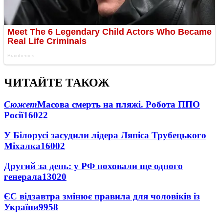
ЧИТАЙТЕ ТАКОЖ
Сюжет
Масова смерть на пляжі. Робота ППО
Росії
16022
У Білорусі засудили лідера Ляпіса Трубецького
Міхалка
16002
Другий за день: у РФ поховали ще одного
генерала
13020
ЄС відзавтра змінює правила для чоловіків із
України
9958