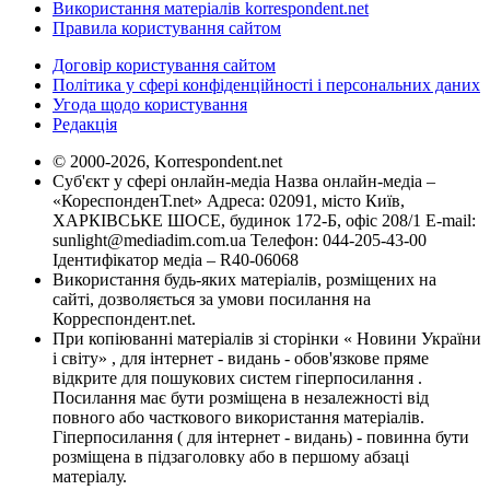
Використання матеріалів korrespondent.net
Правила користування сайтом
Договір користування сайтом
Політика у сфері конфіденційності і персональних даних
Угода щодо користування
Редакція
© 2000-2026, Korrespondent.net
Суб'єкт у сфері онлайн-медіа Назва онлайн-медіа –
«КореспонденТ.net» Адреса: 02091, місто Київ,
ХАРКІВСЬКЕ ШОСЕ, будинок 172-Б, офіс 208/1 E-mail:
sunlight@mediadim.com.ua
Телефон: 044-205-43-00
Ідентифікатор медіа – R40-06068
Використання будь-яких матеріалів, розміщених на
сайті, дозволяється за умови посилання на
Корреспондент.net.
При копіюванні матеріалів зі сторінки « Новини України
і світу» , для інтернет - видань - обов'язкове пряме
відкрите для пошукових систем гіперпосилання .
Посилання має бути розміщена в незалежності від
повного або часткового використання матеріалів.
Гіперпосилання ( для інтернет - видань) - повинна бути
розміщена в підзаголовку або в першому абзаці
матеріалу.