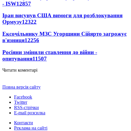
- ISW
12857
Іран висунув США вимоги для розблокування
Ормузу
12322
Ексочільнику МЗС Угорщини Сійярто загрожує
в'язниця
12256
Росіяни змінили ставлення до війни -
опитування
11507
Читати коментарі
Повна версія сайту
Facebook
Twitter
RSS-стрічки
E-mail розсилка
Контакти
Реклама на сайті