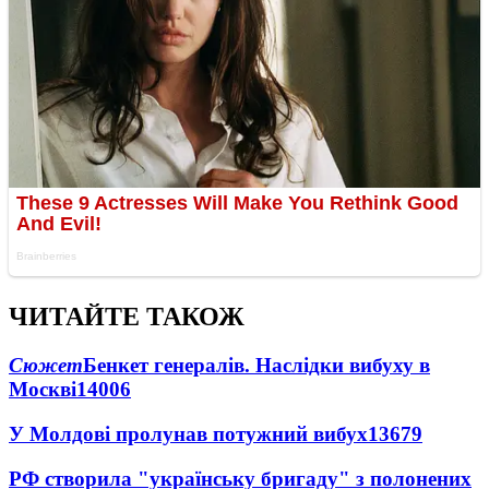
ЧИТАЙТЕ ТАКОЖ
Сюжет
Бенкет генералів. Наслідки вибуху в
Москві
14006
У Молдові пролунав потужний вибух
13679
РФ створила "українську бригаду" з полонених