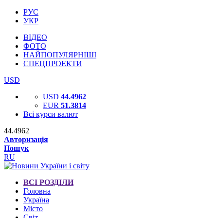
РУС
УКР
ВІДЕО
ФОТО
НАЙПОПУЛЯРНІШІ
СПЕЦПРОЕКТИ
USD
USD
44.4962
EUR
51.3814
Всі курси валют
44.4962
Авторизація
Пошук
RU
ВСІ РОЗДІЛИ
Головна
Україна
Місто
Світ