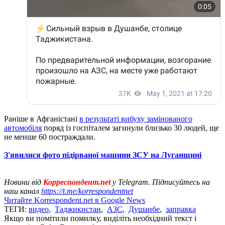
Раніше в Афганістані
в результаті вибуху замінованого
автомобіля
поряд із госпіталем загинули близько 30 людей, ще
не менше 60 постраждали.
З'явилися фото підірваної машини ЗСУ на Луганщині
Новини від
Корреспондент.net
у Telegram. Підписуйтесь на
наш канал
https://t.me/korrespondentnet
Читайте Korrespondent.net в Google News
ТЕГИ:
видео
,
Таджикистан
,
АЗС
,
Душанбе
,
заправка
Якщо ви помітили помилку, виділіть необхідний текст і