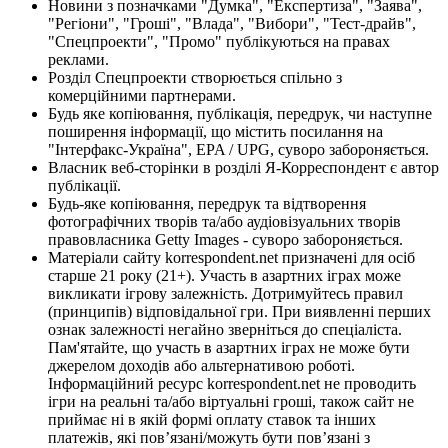
Новини з позначками "Думка", "Експертиза", "Заява",
"Регіони", "Гроші", "Влада", "Вибори", "Тест-драйв",
"Спецпроекти", "Промо" публікуються на правах
реклами.
Розділ Спецпроекти створюється спільно з
комерційними партнерами.
Будь яке копіювання, публікація, передрук, чи наступне
поширення інформації, що містить посилання на
"Інтерфакс-Україна", EPA / UPG, суворо забороняється.
Власник веб-сторінки в розділі Я-Корреспондент є автор
публікації.
Будь-яке копіювання, передрук та відтворення
фотографічних творів та/або аудіовізуальних творів
правовласника Getty Images - суворо забороняється.
Матеріали сайту korrespondent.net призначені для осіб
старше 21 року (21+). Участь в азартних іграх може
викликати ігрову залежність. Дотримуйтесь правил
(принципів) відповідальної гри. При виявленні перших
ознак залежності негайно зверніться до спеціаліста.
Пам'ятайте, що участь в азартних іграх не може бути
джерелом доходів або альтернативою роботі.
Інформаційний ресурс korrespondent.net не проводить
ігри на реальні та/або віртуальні гроші, також сайт не
приймає ні в якій формі оплату ставок та інших
платежів, які пов’язані/можуть бути пов’язані з