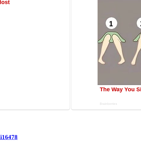
ї
16478