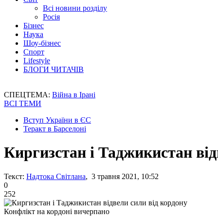
Всі новини розділу
Росія
Бізнес
Наука
Шоу-бізнес
Спорт
Lifestyle
БЛОГИ ЧИТАЧІВ
СПЕЦТЕМА:
Війна в Ірані
ВСІ ТЕМИ
Вступ України в ЄС
Теракт в Барселоні
Киргизстан і Таджикистан від
Текст:
Надтока Світлана
, 3 травня 2021, 10:52
0
252
Конфлікт на кордоні вичерпано