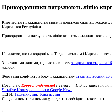
Прикордонники патрулюють лінію киргиз
Киргизстан і Таджикистан відвели додаткові сили від кордону, 
Киргизької Республіки.
Прикордонники патрулюють лінію киргизько-таджицького кордон
Нагадаємо, що на кордоні між Таджикистаном і Киргизстаном 
За останніми даними, під час конфлікту
з киргизької сторони 1
жалоби.
Жертвами конфлікту з боку Таджикистану
стали від восьми до 
Новини від
Корреспондент.net
в Telegram. Підписуйтесь на на
Читайте Korrespondent.net в Google News
ТЕГИ:
Таджикистан
,
Киргизстан
Якщо ви помітили помилку, виділіть необхідний текст і натисніт