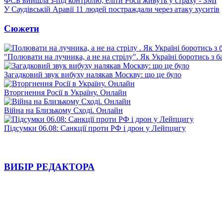
ФСБ вийшла з-під контролю, еліти Росії живуть у страху - ЗМІ
У Саудівській Аравії 11 людей постраждали через атаку хуситів
Сюжети
"Полювати на лучника, а не на стрілу". Як Україні боротись з 
Загадковий звук вибуху налякав Москву: що це було
Вторгнення Росії в Україну. Онлайн
Війна на Близькому Сході. Онлайн
Підсумки 06.08: Санкції проти РФ і дрон у Лейпцигу
ВИБІР РЕДАКТОРА