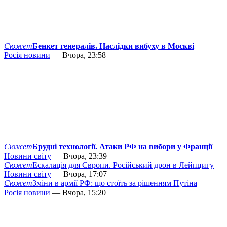
Сюжет
Бенкет генералів. Наслідки вибуху в Москві
Росія новини
— Вчора, 23:58
Сюжет
Брудні технології. Атаки РФ на вибори у Франції
Новини світу
— Вчора, 23:39
Сюжет
Ескалація для Європи. Російський дрон в Лейпцигу
Новини світу
— Вчора, 17:07
Сюжет
Зміни в армії РФ: що стоїть за рішенням Путіна
Росія новини
— Вчора, 15:20