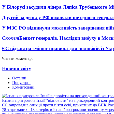
У Білорусі засудили лідера Ляпіса Трубецького М
Другий за день: у РФ поховали ще одного генерал
У МЗС РФ відкинули можливість завершення вій
Сюжет
Бенкет генералів. Наслідки вибуху в Моск
ЄС відзавтра змінює правила для чоловіків із Ук
Читати коментарі
Новини світу
Останні
Популярні
Коментовані
Іспанія пригрозила Італії "відповісти" на прикордонний контро
ЄС запровадив санкції проти п'яти осіб, причетних до ВПК Росі
78 затриманих і 18 катерів: в Іспанії розгромили злочинну мер