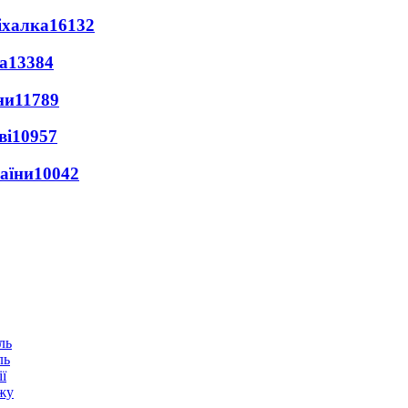
іхалка
16132
а
13384
ни
11789
ві
10957
раїни
10042
ль
ї
ежу