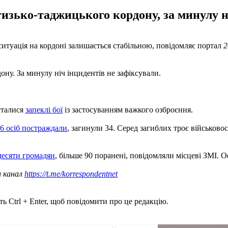
ько-таджицького кордону, за минулу ні
ситуація на кордоні залишається стабільною, повідомляє портал
2
у. За минулу ніч інцидентів не зафіксували.
сталися
запеклі бої
із застосуванням важкого озброєння.
66 осіб постраждали
, загинули 34. Серед загиблих троє військово
десяти громадян
, більше 90 поранені, повідомляли місцеві ЗМІ. 
ш канал
https://t.me/korrespondentnet
ь Ctrl + Enter, щоб повідомити про це редакцію.