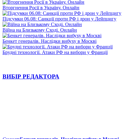
Вторгнення Росії в Україну. Онлайн
Підсумки 06.08: Санкції проти РФ і дрон у Лейпцигу
Війна на Близькому Сході. Онлайн
Бенкет генералів. Наслідки вибуху в Москві
Брудні технології. Атаки РФ на вибори у Франції
ВИБІР РЕДАКТОРА