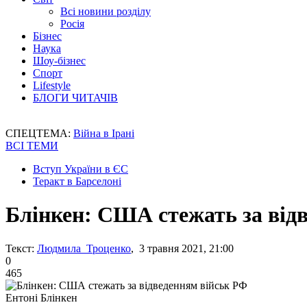
Всі новини розділу
Росія
Бізнес
Наука
Шоу-бізнес
Спорт
Lifestyle
БЛОГИ ЧИТАЧІВ
СПЕЦТЕМА:
Війна в Ірані
ВСІ ТЕМИ
Вступ України в ЄС
Теракт в Барселоні
Блінкен: США стежать за від
Текст:
Людмила Троценко
, 3 травня 2021, 21:00
0
465
Ентоні Блінкен