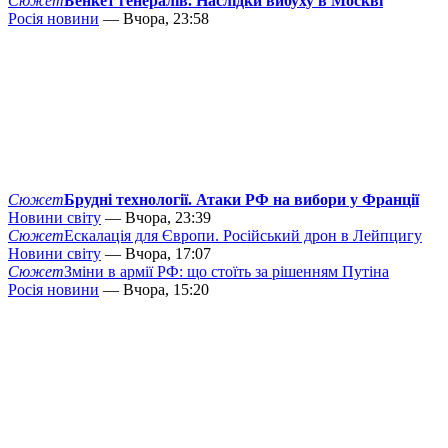
Сюжет
Бенкет генералів. Наслідки вибуху в Москві
Росія новини
— Вчора, 23:58
Сюжет
Брудні технології. Атаки РФ на вибори у Франції
Новини світу
— Вчора, 23:39
Сюжет
Ескалація для Європи. Російський дрон в Лейпцигу
Новини світу
— Вчора, 17:07
Сюжет
Зміни в армії РФ: що стоїть за рішенням Путіна
Росія новини
— Вчора, 15:20