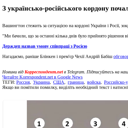
З українсько-російського кордону поча
Вашингтон стежить за ситуацією на кордоні України і Росії, з
"Ми бачили, що за останні кілька днів було прийнято рішення ві
Держдеп назвав умову співпраці з Росією
Нагадаємо, раніше Блінкен і прем'єр Чехії Андрій Бабіш
обговор
Новини від
Корреспондент.net
в Telegram. Підписуйтесь на на
Читайте Korrespondent.net в Google News
ТЕГИ:
Россия
,
Украина
,
США
,
граница
,
войска
,
Российско-
Якщо ви помітили помилку, виділіть необхідний текст і натисніт