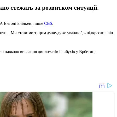
но стежать за розвитком ситуації.
США Ентоні Блінкен, пише
CBS
.
одити... Ми стежимо за цим дуже-дуже уважно", - підкреслив він.
єю навколо вислання дипломатів і вибухів у Врбетиці.