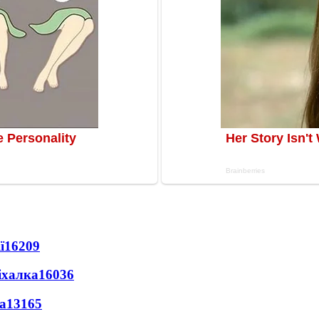
ї
16209
іхалка
16036
а
13165