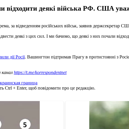
ли відходити деякі війська РФ. США уваж
окрема, за відведенням російських військ, заявив держсекретар 
двести деякі з цих сил. І ми бачимо, що деякі з них почали відх
или дії Росії
. Вашингтон підтримав Прагу в протистоянні з Росі
ш канал
https://t.me/korrespondentnet
украинская граница
ь Ctrl + Enter, щоб повідомити про це редакцію.