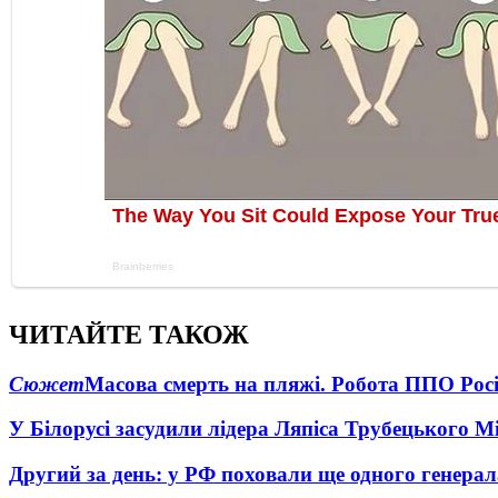
ЧИТАЙТЕ ТАКОЖ
Сюжет
Масова смерть на пляжі. Робота ППО Росі
У Білорусі засудили лідера Ляпіса Трубецького М
Другий за день: у РФ поховали ще одного генерал