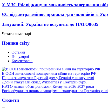
У МЗС РФ відкинули можливість завершення вій
ЄС відзавтра змінює правила для чоловіків із Ук
Залужний: Україна не вступить до НАТО
8639
Читати коментарі
Новини світу
Останні
Популярні
Коментовані
В ООН занепокоєні поширенням війни на територію РФ
Париж звинуватив Русский дом у Берліні у шпигунстві
Дрони атакували склад Wildberries у Єкатеринбурзі
НАТО назвав обсяг допомоги Києву на 2026-2027 роки
Росія обурилася новими санкціями і звинуватила Британію у "в
Сюжети