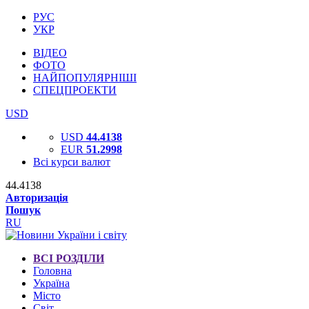
РУС
УКР
ВІДЕО
ФОТО
НАЙПОПУЛЯРНІШІ
СПЕЦПРОЕКТИ
USD
USD
44.4138
EUR
51.2998
Всі курси валют
44.4138
Авторизація
Пошук
RU
ВСІ РОЗДІЛИ
Головна
Україна
Місто
Світ