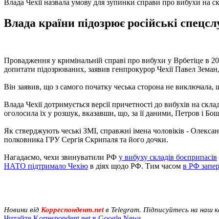
Влада Чехії назвала умову для зупинки справи про вибухи на с
Влада країни підозрює російські спецслу
Провадження у кримінальній справі про вибухи у Врбетіце в 20
допитати підозрюваних, заявив генпрокурор Чехії Павел Земан
Він заявив, що з самого початку чеська сторона не виключала,
Влада Чехії дотримується версії причетності до вибухів на скл
оголосила їх у розшук, вказавши, що, за її даними, Петров і Бо
Як стверджують чеські ЗМІ, справжні імена чоловіків - Олексан
полковника ГРУ Сергія Скрипаля та його дочки.
Нагадаємо, чехи звинуватили РФ
у вибуху складів боєприпасів
НАТО підтримало Чехію
в діях щодо РФ. Тим часом
в РФ запе
Новини від
Корреспондент.net
в Telegram. Підписуйтесь на наш 
Читайте Korrespondent.net в Google News