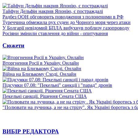
Тайфун Дельфін накрив Японію, є постраждалі
Радбез ООН обговорить поводження з полоненими в РФ
Туреччина обмежила рух суден до Чорного моря через атаки
У Болгарії невідомий БПЛА вибухнув поблизу газопроводу
Росіяни змінили ставлення до війни - опитування
Сюжети
Вторгнення Росії в Україну. Онлайн
Війна на Близькому Сході. Онлайн
Підсумки 07.08: "Пекельні" санкції і "парад" дронів
Пекельні санкції. Рішення Сената США
"Полювати на лучника, а не на стрілу". Як Україні боротись з 
ВИБІР РЕДАКТОРА