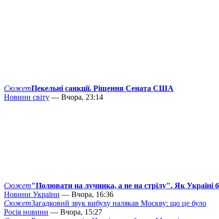
Сюжет
Пекельні санкції. Рішення Сената США
Новини світу
— Вчора, 23:14
Сюжет
"Полювати на лучника, а не на стрілу". Як Україні 
Новини України
— Вчора, 16:36
Сюжет
Загадковий звук вибуху налякав Москву: що це було
Росія новини
— Вчора, 15:27