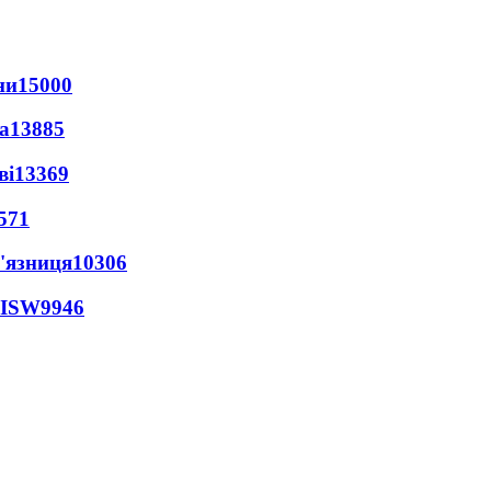
ни
15000
а
13885
ві
13369
571
'язниця
10306
 ISW
9946