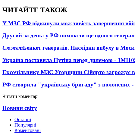
ЧИТАЙТЕ ТАКОЖ
У МЗС РФ відкинули можливість завершення вій
Другий за день: у РФ поховали ще одного генерал
Сюжет
Бенкет генералів. Наслідки вибуху в Моск
Україна поставила Путіна перед дилемою - ЗМІ
10
Ексочільнику МЗС Угорщини Сійярто загрожує в
РФ створила "українську бригаду" з полонених -
Читати коментарі
Новини світу
Останні
Популярні
Коментовані