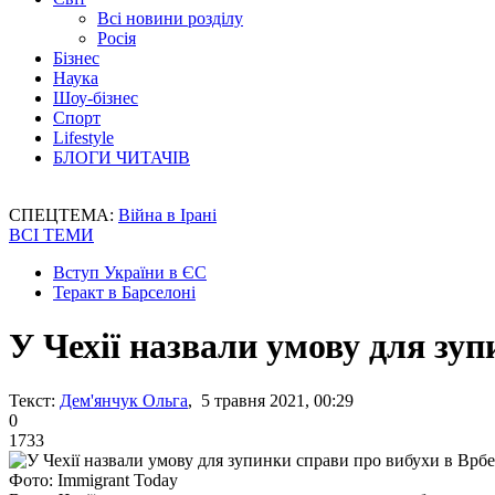
Всі новини розділу
Росія
Бізнес
Наука
Шоу-бізнес
Спорт
Lifestyle
БЛОГИ ЧИТАЧІВ
СПЕЦТЕМА:
Війна в Ірані
ВСІ ТЕМИ
Вступ України в ЄС
Теракт в Барселоні
У Чехії назвали умову для зуп
Текст:
Дем'янчук Ольга
, 5 травня 2021, 00:29
0
1733
Фото: Immigrant Today