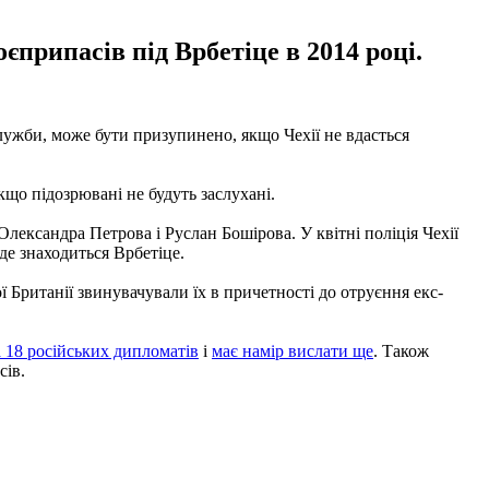
єприпасів під Врбетіце в 2014 році.
лужби, може бути призупинено, якщо Чехії не вдасться
що підозрювані не будуть заслухані.
Олександра Петрова і Руслан Бошірова. У квітні поліція Чехії
де знаходиться Врбетіце.
ї Британії звинувачували їх в причетності до отруєння екс-
 18 російських дипломатів
і
має намір вислати ще
. Також
сів.