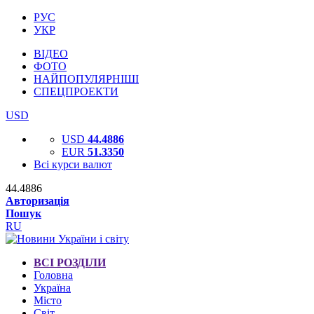
РУС
УКР
ВІДЕО
ФОТО
НАЙПОПУЛЯРНІШІ
СПЕЦПРОЕКТИ
USD
USD
44.4886
EUR
51.3350
Всі курси валют
44.4886
Авторизація
Пошук
RU
ВСІ РОЗДІЛИ
Головна
Україна
Місто
Світ