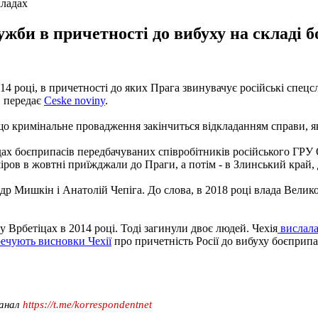
кладах
жби в причетності до вибуху на складі бо
14 році, в причетності до яких Прага звинувачує російські спецс
, передає
Ceske noviny
.
 що кримінальне провадження закінчиться відкладанням справи, як
адах боєприпасів передбачуваних співробітників російського ГРУ 
шіров в жовтні приїжджали до Праги, а потім - в Злинський край, 
др Мишкін і Анатолій Чепіга. До слова, в 2018 році влада Велико
у Врбетіцах в 2014 році. Тоді загинули двоє людей. Чехія
вислала
речують висновки Чехії
про причетність Росії до вибуху боєприпа
канал
https://t.me/korrespondentnet