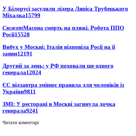
У Білорусі засудили лідера Ляпіса Трубецького
Міхалка
15799
Сюжет
Масова смерть на пляжі. Робота ППО
Росії
15528
Вибух у Москві: Італія відповіла Росії на її
заяви
12191
Другий за день: у РФ поховали ще одного
генерала
12024
ЄС відзавтра змінює правила для чоловіків із
України
9811
ЗМІ: У ресторані в Москві загинула дочка
генерала
9241
Читати коментарі