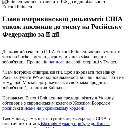
Ентоні Блінкен
Глава американської дипломатії США
також закликав до тиску на Російську
Федерацію за її дії.
Державний секретар США Ентоні Блінкен закликав чинити
тиск на Росію з метою дотримання нею міжнародних
зобов'язань. Про це він
написав
на своїй сторінці у Twitter.
"Нам потрібно співпрацювати, щоб викривати поведінку
Росії, залучити РФ до відповідальності за її дії і наполягати на
тому, щоб Москва дотримувалася своїх міжнародних
зобов'язань", - написав Блінкен.
Нагадаємо, Ентоні Блінкен напередодні візиту в Україну
обговорив з європейським колегою Жозепом Боррелем
російські війська на українському кордоні.
Також нагадаємо, що заступник держсекретаря США з
політичних питань
Вікторія Нуланд прибуде до Києва
з