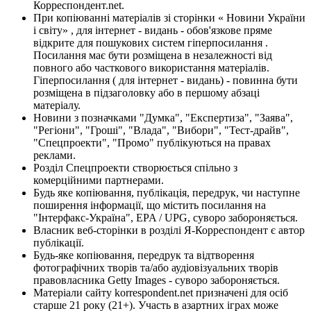
Корреспондент.net.
При копіюванні матеріалів зі сторінки « Новини України
і світу» , для інтернет - видань - обов'язкове пряме
відкрите для пошукових систем гіперпосилання .
Посилання має бути розміщена в незалежності від
повного або часткового використання матеріалів.
Гіперпосилання ( для інтернет - видань) - повинна бути
розміщена в підзаголовку або в першому абзаці
матеріалу.
Новини з позначками "Думка", "Експертиза", "Заява",
"Регіони", "Гроші", "Влада", "Вибори", "Тест-драйв",
"Спецпроекти", "Промо" публікуються на правах
реклами.
Розділ Спецпроекти створюється спільно з
комерційними партнерами.
Будь яке копіювання, публікація, передрук, чи наступне
поширення інформації, що містить посилання на
"Інтерфакс-Україна", EPA / UPG, суворо забороняється.
Власник веб-сторінки в розділі Я-Корреспондент є автор
публікації.
Будь-яке копіювання, передрук та відтворення
фотографічних творів та/або аудіовізуальних творів
правовласника Getty Images - суворо забороняється.
Матеріали сайту korrespondent.net призначені для осіб
старше 21 року (21+). Участь в азартних іграх може