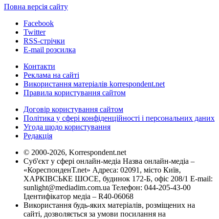
Повна версія сайту
Facebook
Twitter
RSS-стрічки
E-mail розсилка
Контакти
Реклама на сайті
Використання матеріалів korrespondent.net
Правила користування сайтом
Договір користування сайтом
Політика у сфері конфіденційності і персональних даних
Угода щодо користування
Редакція
© 2000-2026, Korrespondent.net
Суб'єкт у сфері онлайн-медіа Назва онлайн-медіа –
«КореспонденТ.net» Адреса: 02091, місто Київ,
ХАРКІВСЬКЕ ШОСЕ, будинок 172-Б, офіс 208/1 E-mail:
sunlight@mediadim.com.ua
Телефон: 044-205-43-00
Ідентифікатор медіа – R40-06068
Використання будь-яких матеріалів, розміщених на
сайті, дозволяється за умови посилання на