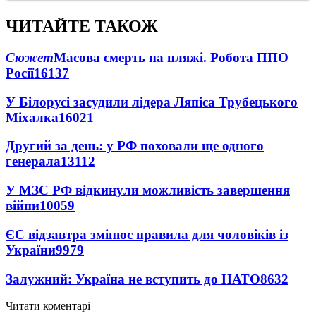
ЧИТАЙТЕ ТАКОЖ
Сюжет
Масова смерть на пляжі. Робота ППО
Росії
16137
У Білорусі засудили лідера Ляпіса Трубецького
Міхалка
16021
Другий за день: у РФ поховали ще одного
генерала
13112
У МЗС РФ відкинули можливість завершення
війни
10059
ЄС відзавтра змінює правила для чоловіків із
України
9979
Залужний: Україна не вступить до НАТО
8632
Читати коментарі