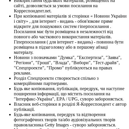
Використання будь-яких матеріалів, розміщених на
сайті, дозволяється за умови посилання на
Корреспондент.net.
При копіюванні матеріалів зі сторінки « Новини України
і світу» , для інтернет - видань - обов'язкове пряме
відкрите для пошукових систем гіперпосилання .
Посилання має бути розміщена в незалежності від
повного або часткового використання матеріалів.
Гіперпосилання ( для інтернет - видань) - повинна бути
розміщена в підзаголовку або в першому абзаці
матеріалу.
Новини з позначками "Думка", "Експертиза", "Заява",
"Регіони", "Гроші", "Влада", "Вибори", "Тест-драйв",
"Спецпроекти", "Промо" публікуються на правах
реклами.
Розділ Спецпроекти створюється спільно з
комерційними партнерами.
Будь яке копіювання, публікація, передрук, чи наступне
поширення інформації, що містить посилання на
"Інтерфакс-Україна", EPA / UPG, суворо забороняється.
Власник веб-сторінки в розділі Я-Корреспондент є автор
публікації.
Будь-яке копіювання, передрук та відтворення
фотографічних творів та/або аудіовізуальних творів
правовласника Getty Images - суворо забороняється.