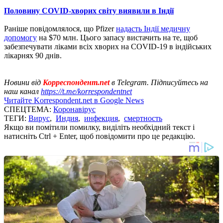
Половину COVID-хворих світу виявили в Індії
Раніше повідомлялося, що Pfizer
надасть Індії медичну
допомогу
на $70 млн. Цього запасу вистачить на те, щоб
забезпечувати ліками всіх хворих на COVID-19 в індійських
лікарнях 90 днів.
Новини від
Корреспондент.net
в Telegram. Підписуйтесь на
наш канал
https://t.me/korrespondentnet
Читайте Korrespondent.net в Google News
СПЕЦТЕМА:
Коронавірус
ТЕГИ:
Вирус
,
Индия
,
инфекция
,
смертность
Якщо ви помітили помилку, виділіть необхідний текст і
натисніть Ctrl + Enter, щоб повідомити про це редакцію.