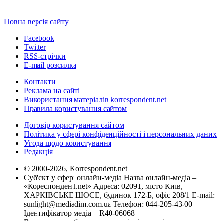
Повна версія сайту
Facebook
Twitter
RSS-стрічки
E-mail розсилка
Контакти
Реклама на сайті
Використання матеріалів korrespondent.net
Правила користування сайтом
Договір користування сайтом
Політика у сфері конфіденційності і персональних даних
Угода щодо користування
Редакція
© 2000-2026, Korrespondent.net
Суб'єкт у сфері онлайн-медіа Назва онлайн-медіа –
«КореспонденТ.net» Адреса: 02091, місто Київ,
ХАРКІВСЬКЕ ШОСЕ, будинок 172-Б, офіс 208/1 E-mail:
sunlight@mediadim.com.ua
Телефон: 044-205-43-00
Ідентифікатор медіа – R40-06068