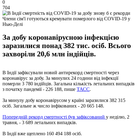
0
704
Члени сім'ї готуються кремувати померлого від COVID-19 у
Нью-Делі
За добу коронавірусною інфекцією
заразилися понад 382 тис. осіб. Всього
захворіли 20,6 млн індійців.
В Індії зафіксували новий антирекорд смертності через
коронавірус за добу. За минулих 24 години від інфекції
померли 3 780 індійців. Загальна кількість летальних випадків
з початку пандемії - 226 188, пише
ТАСС
.
За минулу добу коронавірусом у країні заразилися 382 315
осіб. Загальне ж число інфікованих - 20 665 148.
Попередній рекорд смертності був зафіксований
у неділю, 2
травня, - 3 689 летальних випадків.
В Індії вже щеплено 160 494 188 осіб.