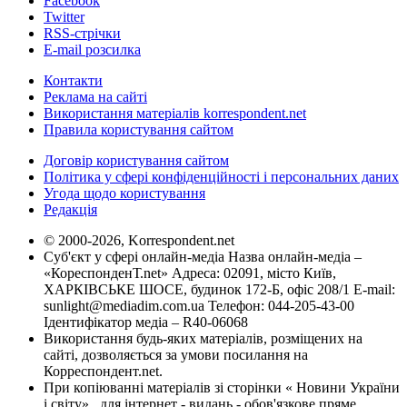
Facebook
Twitter
RSS-стрічки
E-mail розсилка
Контакти
Реклама на сайті
Використання матеріалів korrespondent.net
Правила користування сайтом
Договір користування сайтом
Політика у сфері конфіденційності і персональних даних
Угода щодо користування
Редакція
© 2000-2026, Korrespondent.net
Суб'єкт у сфері онлайн-медіа Назва онлайн-медіа –
«КореспонденТ.net» Адреса: 02091, місто Київ,
ХАРКІВСЬКЕ ШОСЕ, будинок 172-Б, офіс 208/1 E-mail:
sunlight@mediadim.com.ua
Телефон: 044-205-43-00
Ідентифікатор медіа – R40-06068
Використання будь-яких матеріалів, розміщених на
сайті, дозволяється за умови посилання на
Корреспондент.net.
При копіюванні матеріалів зі сторінки « Новини України
і світу» , для інтернет - видань - обов'язкове пряме