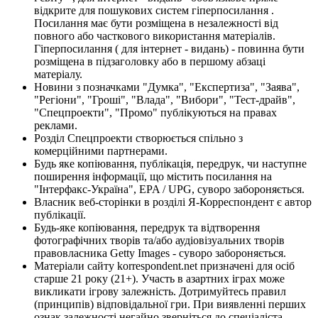
відкрите для пошукових систем гіперпосилання .
Посилання має бути розміщена в незалежності від
повного або часткового використання матеріалів.
Гіперпосилання ( для інтернет - видань) - повинна бути
розміщена в підзаголовку або в першому абзаці
матеріалу.
Новини з позначками "Думка", "Експертиза", "Заява",
"Регіони", "Гроші", "Влада", "Вибори", "Тест-драйв",
"Спецпроекти", "Промо" публікуються на правах
реклами.
Розділ Спецпроекти створюється спільно з
комерційними партнерами.
Будь яке копіювання, публікація, передрук, чи наступне
поширення інформації, що містить посилання на
"Інтерфакс-Україна", EPA / UPG, суворо забороняється.
Власник веб-сторінки в розділі Я-Корреспондент є автор
публікації.
Будь-яке копіювання, передрук та відтворення
фотографічних творів та/або аудіовізуальних творів
правовласника Getty Images - суворо забороняється.
Матеріали сайту korrespondent.net призначені для осіб
старше 21 року (21+). Участь в азартних іграх може
викликати ігрову залежність. Дотримуйтесь правил
(принципів) відповідальної гри. При виявленні перших
ознак залежності негайно зверніться до спеціаліста.