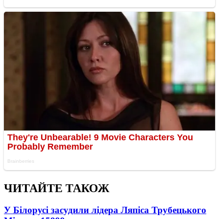
ЧИТАЙТЕ ТАКОЖ
У Білорусі засудили лідера Ляпіса Трубецького