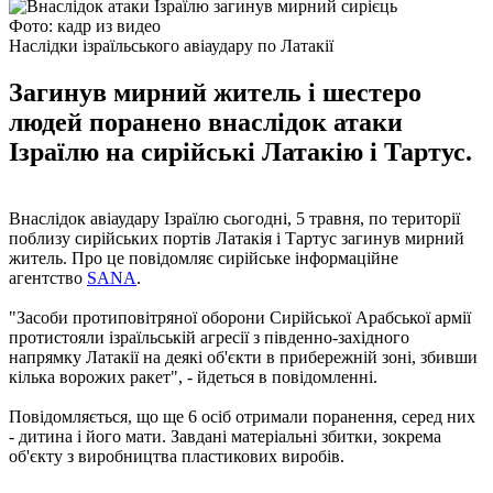
Фото: кадр из видео
Наслідки ізраїльського авіаудару по Латакії
Загинув мирний житель і шестеро
людей поранено внаслідок атаки
Ізраїлю на сирійські Латакію і Тартус.
Внаслідок авіаудару Ізраїлю сьогодні, 5 травня, по території
поблизу сирійських портів Латакія і Тартус загинув мирний
житель. Про це повідомляє сирійське інформаційне
агентство
S
ANA
.
"Засоби протиповітряної оборони Сирійської Арабської армії
протистояли ізраїльській агресії з південно-західного
напрямку Латакії на деякі об'єкти в прибережній зоні, збивши
кілька ворожих ракет", - йдеться в повідомленні.
Повідомляється, що ще 6 осіб отримали поранення, серед них
- дитина і його мати. Завдані матеріальні збитки, зокрема
об'єкту з виробництва пластикових виробів.