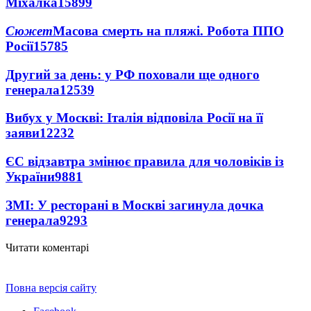
Міхалка
15899
Сюжет
Масова смерть на пляжі. Робота ППО
Росії
15785
Другий за день: у РФ поховали ще одного
генерала
12539
Вибух у Москві: Італія відповіла Росії на її
заяви
12232
ЄС відзавтра змінює правила для чоловіків із
України
9881
ЗМІ: У ресторані в Москві загинула дочка
генерала
9293
Читати коментарі
Повна версія сайту