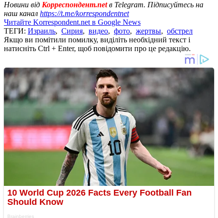
Новини від
Корреспондент.net
в Telegram. Підписуйтесь на
наш канал
https://t.me/korrespondentnet
Читайте Korrespondent.net в Google News
ТЕГИ:
Израиль
,
Сирия
,
видео
,
фото
,
жертвы
,
обстрел
Якщо ви помітили помилку, виділіть необхідний текст і
натисніть Ctrl + Enter, щоб повідомити про це редакцію.