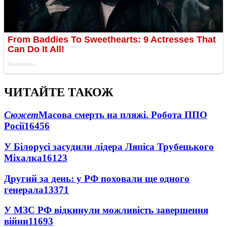
ЧИТАЙТЕ ТАКОЖ
Сюжет
Масова смерть на пляжі. Робота ППО
Росії
16456
У Білорусі засудили лідера Ляпіса Трубецького
Міхалка
16123
Другий за день: у РФ поховали ще одного
генерала
13371
У МЗС РФ відкинули можливість завершення
війни
11693