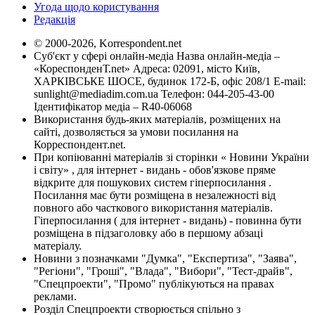
Угода щодо користування
Редакція
© 2000-2026, Korrespondent.net
Суб'єкт у сфері онлайн-медіа Назва онлайн-медіа –
«КореспонденТ.net» Адреса: 02091, місто Київ,
ХАРКІВСЬКЕ ШОСЕ, будинок 172-Б, офіс 208/1 E-mail:
sunlight@mediadim.com.ua
Телефон: 044-205-43-00
Ідентифікатор медіа – R40-06068
Використання будь-яких матеріалів, розміщених на
сайті, дозволяється за умови посилання на
Корреспондент.net.
При копіюванні матеріалів зі сторінки « Новини України
і світу» , для інтернет - видань - обов'язкове пряме
відкрите для пошукових систем гіперпосилання .
Посилання має бути розміщена в незалежності від
повного або часткового використання матеріалів.
Гіперпосилання ( для інтернет - видань) - повинна бути
розміщена в підзаголовку або в першому абзаці
матеріалу.
Новини з позначками "Думка", "Експертиза", "Заява",
"Регіони", "Гроші", "Влада", "Вибори", "Тест-драйв",
"Спецпроекти", "Промо" публікуються на правах
реклами.
Розділ Спецпроекти створюється спільно з