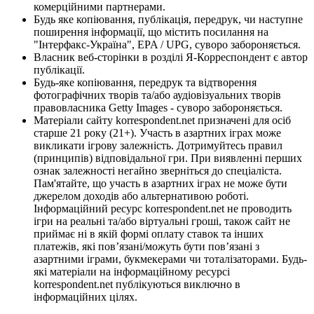
комерційними партнерами.
Будь яке копіювання, публікація, передрук, чи наступне
поширення інформації, що містить посилання на
"Інтерфакс-Україна", EPA / UPG, суворо забороняється.
Власник веб-сторінки в розділі Я-Корреспондент є автор
публікації.
Будь-яке копіювання, передрук та відтворення
фотографічних творів та/або аудіовізуальних творів
правовласника Getty Images - суворо забороняється.
Матеріали сайту korrespondent.net призначені для осіб
старше 21 року (21+). Участь в азартних іграх може
викликати ігрову залежність. Дотримуйтесь правил
(принципів) відповідальної гри. При виявленні перших
ознак залежності негайно зверніться до спеціаліста.
Пам'ятайте, що участь в азартних іграх не може бути
джерелом доходів або альтернативою роботі.
Інформаційний ресурс korrespondent.net не проводить
ігри на реальні та/або віртуальні гроші, також сайт не
приймає ні в якій формі оплату ставок та інших
платежів, які пов’язані/можуть бути пов’язані з
азартними іграми, букмекерами чи тоталізаторами. Будь-
які матеріали на інформаційному ресурсі
korrespondent.net публікуються виключно в
інформаційних цілях.