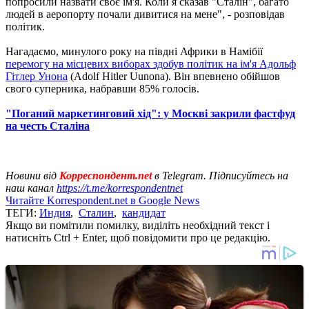
попросили назвати своє ім'я. Коли я сказав "Сталін", багато
людей в аеропорту почали дивитися на мене", - розповідав
політик.
Нагадаємо, минулого року на півдні Африки в Намібії
перемогу на місцевих виборах здобув політик на ім'я Адольф
Гітлер Унона
(Adolf Hitler Uunona). Він впевнено обійшов
свого суперника, набравши 85% голосів.
"Поганий маркетинговий хід": у Москві закрили фастфуд
на честь Сталіна
Новини від
Корреспондент.net
в Telegram. Підписуйтесь на
наш канал
https://t.me/korrespondentnet
Читайте Korrespondent.net в Google News
ТЕГИ:
Индия
,
Сталин
,
кандидат
Якщо ви помітили помилку, виділіть необхідний текст і
натисніть Ctrl + Enter, щоб повідомити про це редакцію.