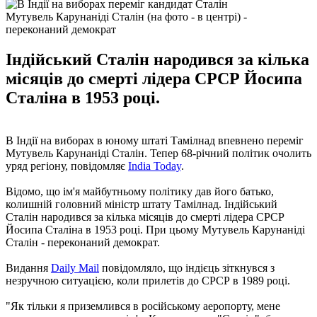
Мутувель Карунаніді Сталін (на фото - в центрі) -
переконаний демократ
Індійський Сталін народився за кілька
місяців до смерті лідера СРСР Йосипа
Сталіна в 1953 році.
В Індії на виборах в юному штаті Тамілнад впевнено переміг
Мутувель Карунаніді Сталін. Тепер 68-річний політик очолить
уряд регіону, повідомляє
India Today
.
Відомо, що ім'я майбутньому політику дав його батько,
колишній головний міністр штату Тамілнад. Індійський
Сталін народився за кілька місяців до смерті лідера СРСР
Йосипа Сталіна в 1953 році. При цьому Мутувель Карунаніді
Сталін - переконаний демократ.
Видання
Daily Mail
повідомляло, що індієць зіткнувся з
незручною ситуацією, коли прилетів до СРСР в 1989 році.
"Як тільки я приземлився в російському аеропорту, мене