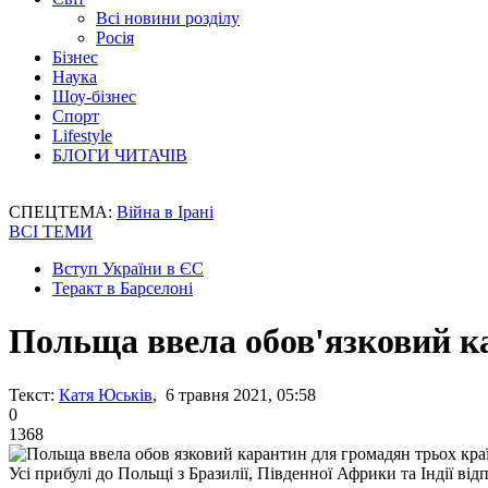
Всі новини розділу
Росія
Бізнес
Наука
Шоу-бізнес
Спорт
Lifestyle
БЛОГИ ЧИТАЧІВ
СПЕЦТЕМА:
Війна в Ірані
ВСІ ТЕМИ
Вступ України в ЄС
Теракт в Барселоні
Польща ввела обов'язковий к
Текст:
Катя Юськів
, 6 травня 2021, 05:58
0
1368
Усі прибулі до Польщі з Бразилії, Південної Африки та Індії ві