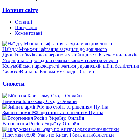
Новини світу
Останні
Популярні
Коментовані
Наїзд у Мюнхені: афганця засудили до довічного
Дрон із вибухівкою в аеропорту Лейпцига: ЄК чекає висновків
Угорщина запровадила режим економії електроенергії
Колумбійські наркокартелі вчаться українській війні безпілотни
Сюжет
Війна на Близькому Сході. Онлайн
Сюжети
Війна на Близькому Сході. Онлайн
Зміни в армії РФ: що стоїть за рішенням Путіна
Вторгнення Росії в Україну. Онлайн
Підсумки 05.08: Удар по Києву і брак антибалістики