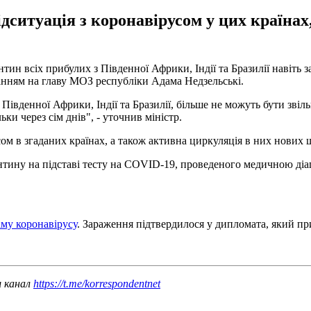
дситуація з коронавірусом у цих країнах
н всіх прибулих з Південної Африки, Індії та Бразилії навіть за
нням на главу МОЗ республіки Адама Недзельські.
івденної Африки, Індії та Бразилії, більше не можуть бути звіль
ки через сім днів", - уточнив міністр.
м в згаданих країнах, а також активна циркуляція в них нових ш
тину на підставі тесту на COVID-19, проведеного медичною діаг
аму коронавірусу
. Зараження підтвердилося у дипломата, який приб
ш канал
https://t.me/korrespondentnet