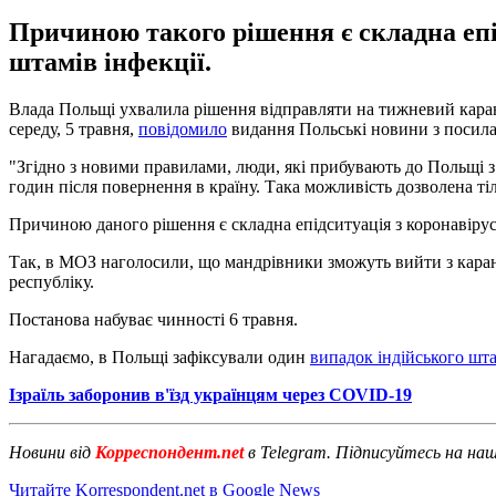
Причиною такого рішення є складна епі
штамів інфекції.
Влада Польщі ухвалила рішення відправляти на тижневий каранти
середу, 5 травня,
повідомило
видання Польські новини з посила
"Згідно з новими правилами, люди, які прибувають до Польщі з П
годин після повернення в країну. Така можливість дозволена тіль
Причиною даного рішення є складна епідситуація з коронавірусо
Так, в МОЗ наголосили, що мандрівники зможуть вийти з каран
республіку.
Постанова набуває чинності 6 травня.
Нагадаємо, в Польщі зафіксували один
випадок індійського шт
Ізраїль заборонив в'їзд українцям через COVID-19
Новини від
Корреспондент.net
в Telegram. Підписуйтесь на на
Читайте Korrespondent.net в Google News