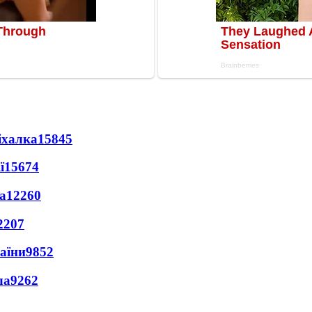
іхалка
15845
ї
15674
а
12260
2207
раїни
9852
ла
9262