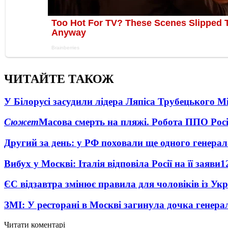
ЧИТАЙТЕ ТАКОЖ
У Білорусі засудили лідера Ляпіса Трубецького М
Сюжет
Масова смерть на пляжі. Робота ППО Росі
Другий за день: у РФ поховали ще одного генерал
Вибух у Москві: Італія відповіла Росії на її заяви
1
ЄС відзавтра змінює правила для чоловіків із Ук
ЗМІ: У ресторані в Москві загинула дочка генера
Читати коментарі