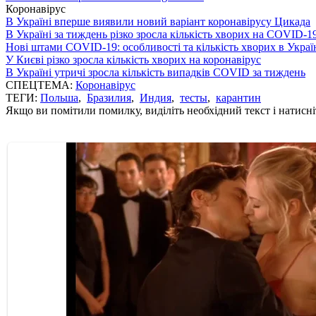
Коронавірус
В Україні вперше виявили новий варіант коронавірусу Цикада
В Україні за тиждень різко зросла кількість хворих на COVID-1
Нові штами COVID-19: особливості та кількість хворих в Украї
У Києві різко зросла кількість хворих на коронавірус
В Україні утричі зросла кількість випадків COVID за тиждень
СПЕЦТЕМА:
Коронавірус
ТЕГИ:
Польша
,
Бразилия
,
Индия
,
тесты
,
карантин
Якщо ви помітили помилку, виділіть необхідний текст і натисніт