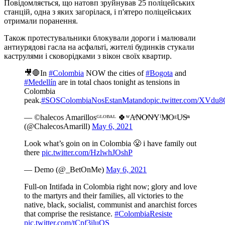
Повідомляється, що натовп зруйнував 25 поліцейських
станцій, одна з яких загорілася, і п'ятеро поліцейських
отримали поранення.
Також протестувальники блокували дороги і малювали
антиурядові гасла на асфальті, жителі будинків стукали
каструлями і сковорідками з вікон своїх квартир.
🎥🛑In
#Colombia
NOW the cities of
#Bogota
and
#Medellín
are in total chaos tonight as tensions in
Colombia
peak.
#SOSColombiaNosEstanMatando
pic.twitter.com/XVdu
— ©halecos Amarillosᴳᴸᴼᴮᴬᴸ 🍀ʷAͤNͣOͬNͤYˡMͤOᵍUͥSͦⁿ
(@ChalecosAmarill)
May 6, 2021
Look what’s goin on in Colombia 😤 i have family out
there
pic.twitter.com/HzlwhJOshP
— Demo (@_BetOnMe)
May 6, 2021
Full-on Intifada in Colombia right now; glory and love
to the martyrs and their families, all victories to the
native, black, socialist, communist and anarchist forces
that comprise the resistance.
#ColombiaResiste
pic.twitter.com/tCpf3iluQS