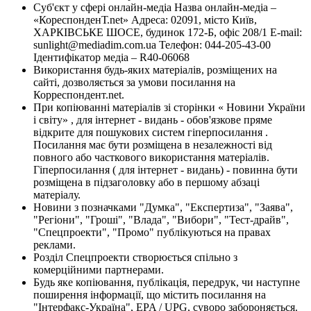
Суб'єкт у сфері онлайн-медіа Назва онлайн-медіа –
«КореспонденТ.net» Адреса: 02091, місто Київ,
ХАРКІВСЬКЕ ШОСЕ, будинок 172-Б, офіс 208/1 E-mail:
sunlight@mediadim.com.ua
Телефон: 044-205-43-00
Ідентифікатор медіа – R40-06068
Використання будь-яких матеріалів, розміщених на
сайті, дозволяється за умови посилання на
Корреспондент.net.
При копіюванні матеріалів зі сторінки « Новини України
і світу» , для інтернет - видань - обов'язкове пряме
відкрите для пошукових систем гіперпосилання .
Посилання має бути розміщена в незалежності від
повного або часткового використання матеріалів.
Гіперпосилання ( для інтернет - видань) - повинна бути
розміщена в підзаголовку або в першому абзаці
матеріалу.
Новини з позначками "Думка", "Експертиза", "Заява",
"Регіони", "Гроші", "Влада", "Вибори", "Тест-драйв",
"Спецпроекти", "Промо" публікуються на правах
реклами.
Розділ Спецпроекти створюється спільно з
комерційними партнерами.
Будь яке копіювання, публікація, передрук, чи наступне
поширення інформації, що містить посилання на
"Інтерфакс-Україна", EPA / UPG, суворо забороняється.