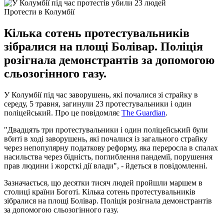
Протести в Колумбії
Кілька сотень протестувальників
зібралися на площі Болівар. Поліція
розігнала демонстрантів за допомогою
сльозогінного газу.
У Колумбії під час заворушень, які почалися зі страйку в
середу, 5 травня, загинули 23 протестувальники і один
поліцейський. Про це повідомляє
The Guardian
.
"Двадцять три протестувальники і один поліцейський були
вбиті в ході заворушень, які почалися із загального страйку
через непопулярну податкову реформу, яка переросла в спалах
насильства через бідність, поглиблення пандемії, порушення
прав людини і жорсткі дії влади", - йдеться в повідомленні.
Зазначається, що десятки тисяч людей пройшли маршем в
столиці країни Боготі. Кілька сотень протестувальників
зібралися на площі Болівар. Поліція розігнала демонстрантів
за допомогою сльозогінного газу.