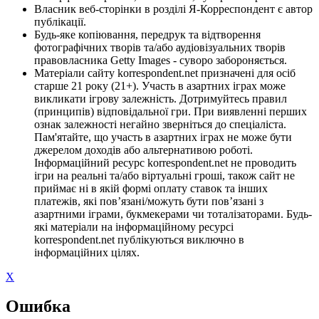
Власник веб-сторінки в розділі Я-Корреспондент є автор
публікації.
Будь-яке копіювання, передрук та відтворення
фотографічних творів та/або аудіовізуальних творів
правовласника Getty Images - суворо забороняється.
Матеріали сайту korrespondent.net призначені для осіб
старше 21 року (21+). Участь в азартних іграх може
викликати ігрову залежність. Дотримуйтесь правил
(принципів) відповідальної гри. При виявленні перших
ознак залежності негайно зверніться до спеціаліста.
Пам'ятайте, що участь в азартних іграх не може бути
джерелом доходів або альтернативою роботі.
Інформаційний ресурс korrespondent.net не проводить
ігри на реальні та/або віртуальні гроші, також сайт не
приймає ні в якій формі оплату ставок та інших
платежів, які пов’язані/можуть бути пов’язані з
азартними іграми, букмекерами чи тоталізаторами. Будь-
які матеріали на інформаційному ресурсі
korrespondent.net публікуються виключно в
інформаційних цілях.
X
Ошибка