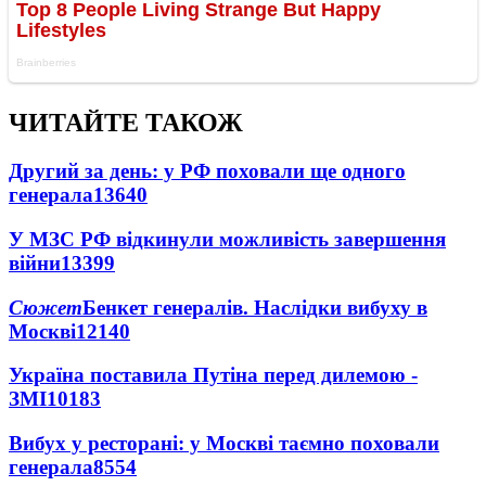
ЧИТАЙТЕ ТАКОЖ
Другий за день: у РФ поховали ще одного
генерала
13640
У МЗС РФ відкинули можливість завершення
війни
13399
Сюжет
Бенкет генералів. Наслідки вибуху в
Москві
12140
Україна поставила Путіна перед дилемою -
ЗМІ
10183
Вибух у ресторані: у Москві таємно поховали
генерала
8554