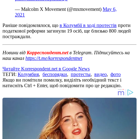
— Malcolm X Movement (@mxmovement)
May 6,
2021
Раніше повідомлялося, що
в Колумбії в ході протестів
проти
податкової реформи загинули 19 осіб, ще близько 800 людей
постраждали.
Новини від
Корреспондент.net
в Telegram. Підписуйтесь на
наш канал
https://t.me/korrespondentnet
Читайте Korrespondent.net в Google News
ТЕГИ:
Колумбия
,
беспорядки
,
протесты
,
видео
,
фото
Якщо ви помітили помилку, виділіть необхідний текст і
натисніть Ctrl + Enter, щоб повідомити про це редакцію.