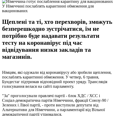
У Німеччині послаблять карантинні обмеження для
вакцинованих
Щеплені та ті, хто перехворів, зможуть
безперешкодно зустрічатися, їм не
потрібно буде надавати результати
тесту на коронавірус під час
відвідування низки закладів та
магазинів.
Німцям, які одужали від коронавірусу або зробили щеплення,
послаблять карантинні обмеження. У четвер, 6 травня,
Бундестаг підтримав відповідний проект уряду. Трансляція
голосування велася на сайті парламенту.
"За" проголосували правлячі партії - блок ХДС / ХСС і
Соціал-демократична партія Німеччини, фракції Союзу-90 /
Зелених і Лівої партії, - проти виступили депутати від
Альтернативи для Німеччини, а парламентарії від Вільної
демократичної партії утрималися.