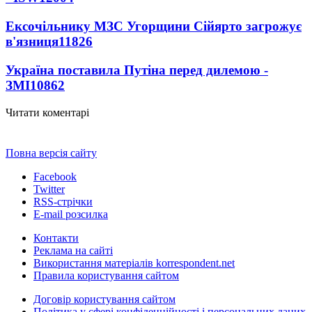
Ексочільнику МЗС Угорщини Сійярто загрожує
в'язниця
11826
Україна поставила Путіна перед дилемою -
ЗМІ
10862
Читати коментарі
Повна версія сайту
Facebook
Twitter
RSS-стрічки
E-mail розсилка
Контакти
Реклама на сайті
Використання матеріалів korrespondent.net
Правила користування сайтом
Договір користування сайтом
Політика у сфері конфіденційності і персональних даних