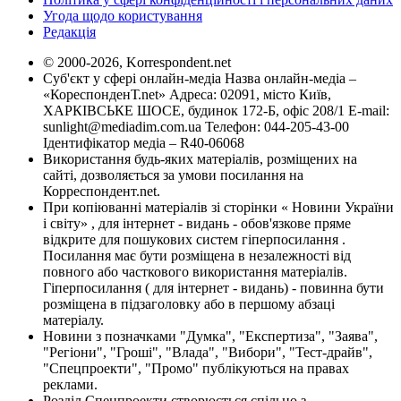
Угода щодо користування
Редакція
© 2000-2026, Korrespondent.net
Суб'єкт у сфері онлайн-медіа Назва онлайн-медіа –
«КореспонденТ.net» Адреса: 02091, місто Київ,
ХАРКІВСЬКЕ ШОСЕ, будинок 172-Б, офіс 208/1 E-mail:
sunlight@mediadim.com.ua
Телефон: 044-205-43-00
Ідентифікатор медіа – R40-06068
Використання будь-яких матеріалів, розміщених на
сайті, дозволяється за умови посилання на
Корреспондент.net.
При копіюванні матеріалів зі сторінки « Новини України
і світу» , для інтернет - видань - обов'язкове пряме
відкрите для пошукових систем гіперпосилання .
Посилання має бути розміщена в незалежності від
повного або часткового використання матеріалів.
Гіперпосилання ( для інтернет - видань) - повинна бути
розміщена в підзаголовку або в першому абзаці
матеріалу.
Новини з позначками "Думка", "Експертиза", "Заява",
"Регіони", "Гроші", "Влада", "Вибори", "Тест-драйв",
"Спецпроекти", "Промо" публікуються на правах
реклами.
Розділ Спецпроекти створюється спільно з