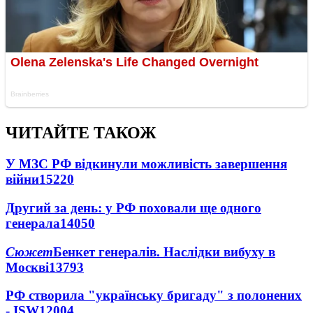
ЧИТАЙТЕ ТАКОЖ
У МЗС РФ відкинули можливість завершення
війни
15220
Другий за день: у РФ поховали ще одного
генерала
14050
Сюжет
Бенкет генералів. Наслідки вибуху в
Москві
13793
РФ створила "українську бригаду" з полонених
- ISW
12004