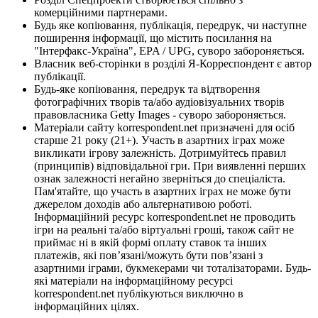
комерційними партнерами.
Будь яке копіювання, публікація, передрук, чи наступне
поширення інформації, що містить посилання на
"Інтерфакс-Україна", EPA / UPG, суворо забороняється.
Власник веб-сторінки в розділі Я-Корреспондент є автор
публікації.
Будь-яке копіювання, передрук та відтворення
фотографічних творів та/або аудіовізуальних творів
правовласника Getty Images - суворо забороняється.
Матеріали сайту korrespondent.net призначені для осіб
старше 21 року (21+). Участь в азартних іграх може
викликати ігрову залежність. Дотримуйтесь правил
(принципів) відповідальної гри. При виявленні перших
ознак залежності негайно зверніться до спеціаліста.
Пам'ятайте, що участь в азартних іграх не може бути
джерелом доходів або альтернативою роботі.
Інформаційний ресурс korrespondent.net не проводить
ігри на реальні та/або віртуальні гроші, також сайт не
приймає ні в якій формі оплату ставок та інших
платежів, які пов’язані/можуть бути пов’язані з
азартними іграми, букмекерами чи тоталізаторами. Будь-
які матеріали на інформаційному ресурсі
korrespondent.net публікуються виключно в
інформаційних цілях.