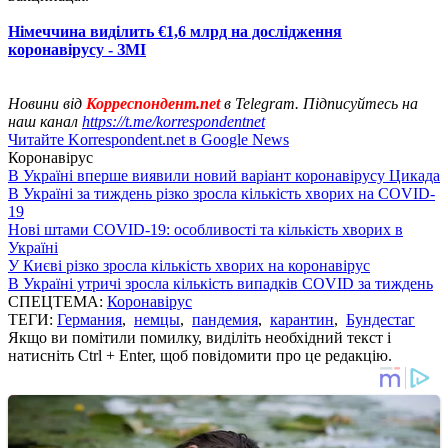
Німеччина виділить €1,6 млрд на дослідження
коронавірусу - ЗМІ
Новини від
Корреспондент.net
в Telegram. Підписуйтесь на
наш канал
https://t.me/korrespondentnet
Читайте Korrespondent.net в Google News
Коронавірус
В Україні вперше виявили новий варіант коронавірусу Цикада
В Україні за тиждень різко зросла кількість хворих на COVID-
19
Нові штами COVID-19: особливості та кількість хворих в
Україні
У Києві різко зросла кількість хворих на коронавірус
В Україні утричі зросла кількість випадків COVID за тиждень
СПЕЦТЕМА:
Коронавірус
ТЕГИ:
Германия
,
немцы
,
пандемия
,
карантин
,
Бундестаг
Якщо ви помітили помилку, виділіть необхідний текст і
натисніть Ctrl + Enter, щоб повідомити про це редакцію.