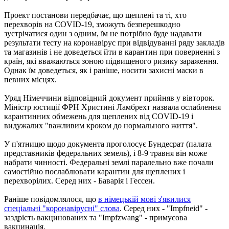
Проект постанови передбачає, що щеплені та ті, хто
перехворів на COVID-19, зможуть безперешкодно
зустрічатися один з одним, їм не потрібно буде надавати
результати тесту на коронавірус при відвідуванні ряду закладів
та магазинів і не доведеться йти в карантин при поверненні з
країн, які вважаються зоною підвищеного ризику зараження.
Однак їм доведеться, як і раніше, носити захисні маски в
певних місцях.
Уряд Німеччини відповідний документ прийняв у вівторок.
Міністр юстиції ФРН Христині Ламбрехт назвала ослаблення
карантинних обмежень для щеплених від COVID-19 і
видужалих "важливим кроком до нормального життя".
У п'ятницю щодо документа проголосує Бундесрат (палата
представників федеральних земель), і 8-9 травня він може
набрати чинності. Федеральні землі паралельно вже почали
самостійно послаблювати карантин для щеплених і
перехворілих. Серед них - Баварія і Гессен.
Раніше повідомлялося, що
в німецькій мові з'явилися
спеціальні "коронавірусні" слова
. Серед них - "Impfneid" -
заздрість вакцинованих та "Impfzwang" - примусова
вакцинація.