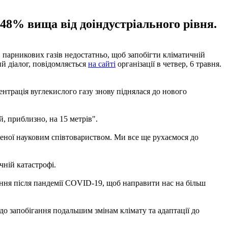
148% вища від доіндустріального рівня.
в парникових газів недостатньо, щоб запобігти кліматичній
й діалог, повідомляється
на сайті
організації в четвер, 6 травня.
нтрація вуглекислого газу знову піднялася до нового
й, приблизно, на 15 метрів".
вленої науковим співтовариством. Ми все ще рухаємося до
чній катастрофі.
ння після пандемії COVID-19, щоб направити нас на більш
до запобігання подальшим змінам клімату та адаптації до