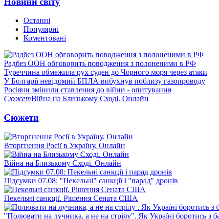
Новини світу
Останні
Популярні
Коментовані
Радбез ООН обговорить поводження з полоненими в РФ
Туреччина обмежила рух суден до Чорного моря через атаки
У Болгарії невідомий БПЛА вибухнув поблизу газопроводу
Росіяни змінили ставлення до війни - опитування
Сюжет
Війна на Близькому Сході. Онлайн
Сюжети
Вторгнення Росії в Україну. Онлайн
Війна на Близькому Сході. Онлайн
Підсумки 07.08: "Пекельні" санкції і "парад" дронів
Пекельні санкції. Рішення Сената США
"Полювати на лучника, а не на стрілу". Як Україні боротись з 