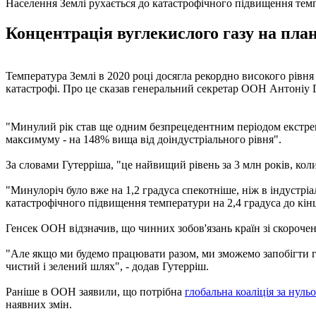
Населення Землі рухається до катастрофічного підвищення темпе
Концентрація вуглекислого газу на план
Температура Землі в 2020 році досягла рекордно високого рівня 
катастрофі. Про це сказав генеральний секретар ООН Антоніу 
"Минулий рік став ще одним безпрецедентним періодом екстремал
максимуму - на 148% вища від доіндустріального рівня".
За словами Гутерріша, "це найвищий рівень за 3 млн років, коли
"Минулоріч було вже на 1,2 градуса спекотніше, ніж в індустрі
катастрофічного підвищення температури на 2,4 градуса до кінця
Генсек ООН відзначив, що чинних зобов'язань країн зі скорочен
"Але якщо ми будемо працювати разом, ми зможемо запобігти г
чистий і зелений шлях", - додав Гутерріш.
Раніше в ООН заявили, що потрібна
глобальна коаліція за нуль
наявних змін.