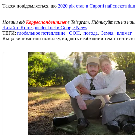
Також повідомляється, що
2020 рік став в Європі найспекотні
Новини від
Корреспондент.net
в Telegram. Підписуйтесь на на
Читайте Korrespondent.net в Google News
ТЕГИ:
глобальное потепление
,
ООН
,
погода
,
Земля
,
климат
,
Якщо ви помітили помилку, виділіть необхідний текст і натисніт