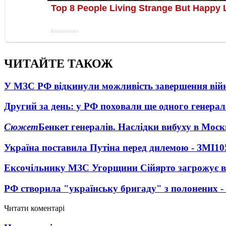
ЧИТАЙТЕ ТАКОЖ
У МЗС РФ відкинули можливість завершення вій
Другий за день: у РФ поховали ще одного генерал
Сюжет
Бенкет генералів. Наслідки вибуху в Моск
Україна поставила Путіна перед дилемою - ЗМІ
10
Ексочільнику МЗС Угорщини Сійярто загрожує в
РФ створила "українську бригаду" з полонених -
Читати коментарі