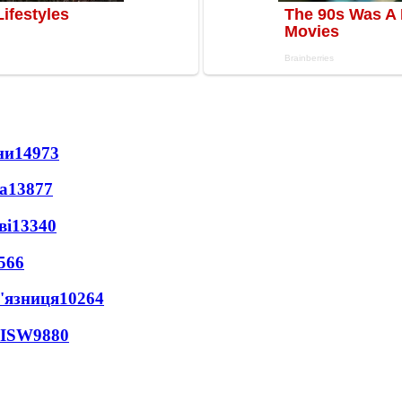
ни
14973
а
13877
ві
13340
566
'язниця
10264
 ISW
9880