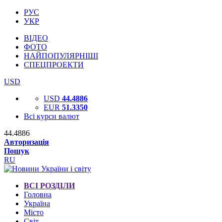
РУС
УКР
ВІДЕО
ФОТО
НАЙПОПУЛЯРНІШІ
СПЕЦПРОЕКТИ
USD
USD
44.4886
EUR
51.3350
Всі курси валют
44.4886
Авторизація
Пошук
RU
ВСІ РОЗДІЛИ
Головна
Україна
Місто
Світ