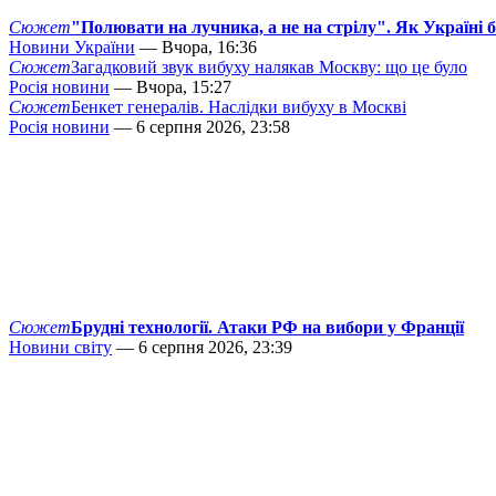
Сюжет
"Полювати на лучника, а не на стрілу". Як Україні 
Новини України
— Вчора, 16:36
Сюжет
Загадковий звук вибуху налякав Москву: що це було
Росія новини
— Вчора, 15:27
Сюжет
Бенкет генералів. Наслідки вибуху в Москві
Росія новини
— 6 серпня 2026, 23:58
Сюжет
Брудні технології. Атаки РФ на вибори у Франції
Новини світу
— 6 серпня 2026, 23:39