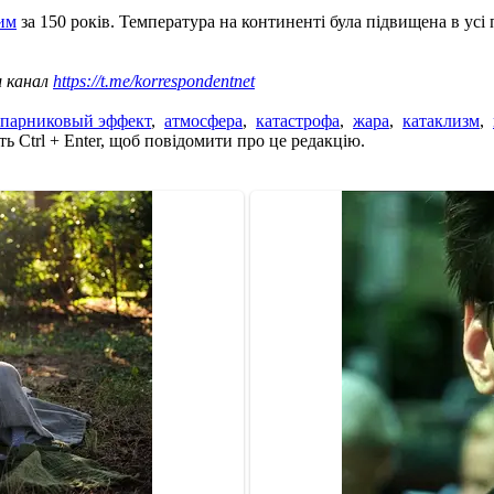
шим
за 150 років. Температура на континенті була підвищена в усі 
ш канал
https://t.me/korrespondentnet
парниковый эффект
,
атмосфера
,
катастрофа
,
жара
,
катаклизм
,
ь Ctrl + Enter, щоб повідомити про це редакцію.