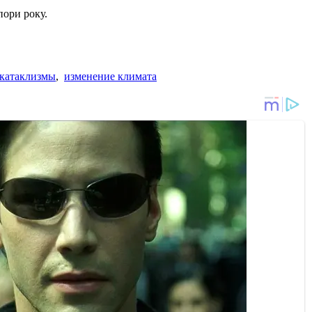
пори року.
катаклизмы
,
изменение климата