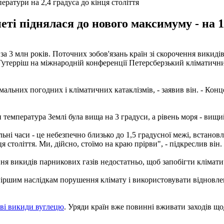
ратури на 2,4 градуса до кінця століття
еті піднялася до нового максимуму - на 
за 3 млн років. Поточних зобов'язань країн зі скорочення викиді
Гутерріш на міжнародній конференції Петерсберзький кліматични
ьних погодних і кліматичних катаклізмів, - заявив він. - Конце
 температура Землі була вища на 3 градуси, а рівень моря - вищи
альні часи - це небезпечно близько до 1,5 градусної межі, встано
 століття. Ми, дійсно, стоїмо на краю прірви", - підкреслив він.
ня викидів парникових газів недостатньо, щоб запобігти клімати
іршим наслідкам порушення клімату і використовувати відновле
ові викиди вуглецю
. Уряди країн вже повинні вживати заходів що