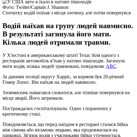
Фото: Twitter/Captain J. Shannon
Спочатку водій поїхав з місця злочину, але потім повернувся
Водій наїхав на групу людей навмисно.
В результаті загинула його мати.
Кілька людей отримали травми.
У Х'юстоні в американському штаті Техас біля одного з
ресторанів автомобіль в'їхав у натовп пішоходів. Загинула
мати водія, кілька людей травмовані, повідомляє
ABC
.
За даними поліції округу Харріс, за кермом був 20-річний
Гомер Лопес. Він наїхав на людей навмисно.
Зловмисник намагався сховатися, але пізніше повернувся на
місце аварії. Його затримали.
Постраждалих госпіталізували. Один з поранених у
критичному стані.
Повідомляється, що перед наїздом в ресторані сталася бійка
між сімома або вісьмома людьми, яка продовжилася на
парковці. Зв'язок водія з учасниками бійки уточнюється.