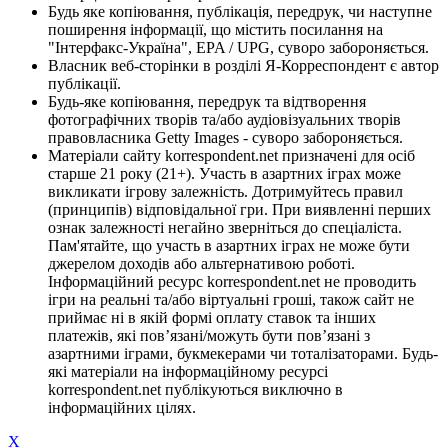
Будь яке копіювання, публікація, передрук, чи наступне
поширення інформації, що містить посилання на
"Інтерфакс-Україна", EPA / UPG, суворо забороняється.
Власник веб-сторінки в розділі Я-Корреспондент є автор
публікації.
Будь-яке копіювання, передрук та відтворення
фотографічних творів та/або аудіовізуальних творів
правовласника Getty Images - суворо забороняється.
Матеріали сайту korrespondent.net призначені для осіб
старше 21 року (21+). Участь в азартних іграх може
викликати ігрову залежність. Дотримуйтесь правил
(принципів) відповідальної гри. При виявленні перших
ознак залежності негайно зверніться до спеціаліста.
Пам'ятайте, що участь в азартних іграх не може бути
джерелом доходів або альтернативою роботі.
Інформаційний ресурс korrespondent.net не проводить
ігри на реальні та/або віртуальні гроші, також сайт не
приймає ні в якій формі оплату ставок та інших
платежів, які пов’язані/можуть бути пов’язані з
азартними іграми, букмекерами чи тоталізаторами. Будь-
які матеріали на інформаційному ресурсі
korrespondent.net публікуються виключно в
інформаційних цілях.
X