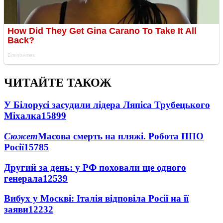
ЧИТАЙТЕ ТАКОЖ
У Білорусі засудили лідера Ляпіса Трубецького
Міхалка
15899
Сюжет
Масова смерть на пляжі. Робота ППО
Росії
15785
Другий за день: у РФ поховали ще одного
генерала
12539
Вибух у Москві: Італія відповіла Росії на її
заяви
12232