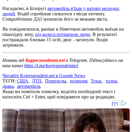
Нагадаємо, в Білорусі
автомобіль в'їхав у натовп молодих
людей
. Водій спробував сховатися з місця злочину.
Співробітники ДАІ зупинили його за межами міста.
Як повідомлялося, раніше в Німеччині автомобіль виїхав на
пішохідну зону,
під колеса потрапили люди
. В результаті
постраждали близько 15 осіб, двоє - загинули. Водія
затримали.
Новини від
Корреспондент.net
в Telegram. Підписуйтесь на
наш канал
https://t.me/korrespondentnet
Читайте Korrespondent.net в Google News
ТЕГИ:
США
,
ДТП
,
Пешеходы
,
полиция
,
Техас
,
толпа
,
драка
,
автомобиль
Якщо ви помітили помилку, виділіть необхідний текст і
натисніть Ctrl + Enter, щоб повідомити про це редакцію.