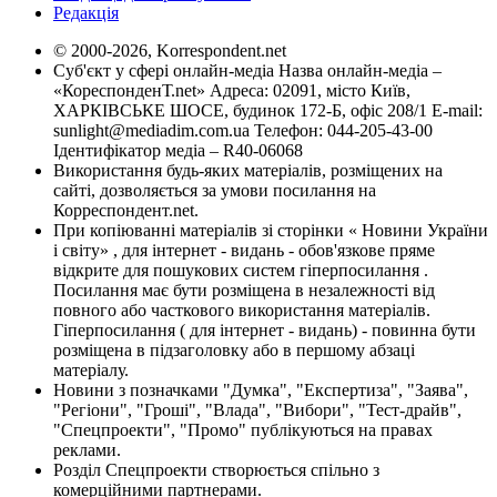
Редакція
© 2000-2026, Korrespondent.net
Суб'єкт у сфері онлайн-медіа Назва онлайн-медіа –
«КореспонденТ.net» Адреса: 02091, місто Київ,
ХАРКІВСЬКЕ ШОСЕ, будинок 172-Б, офіс 208/1 E-mail:
sunlight@mediadim.com.ua
Телефон: 044-205-43-00
Ідентифікатор медіа – R40-06068
Використання будь-яких матеріалів, розміщених на
сайті, дозволяється за умови посилання на
Корреспондент.net.
При копіюванні матеріалів зі сторінки « Новини України
і світу» , для інтернет - видань - обов'язкове пряме
відкрите для пошукових систем гіперпосилання .
Посилання має бути розміщена в незалежності від
повного або часткового використання матеріалів.
Гіперпосилання ( для інтернет - видань) - повинна бути
розміщена в підзаголовку або в першому абзаці
матеріалу.
Новини з позначками "Думка", "Експертиза", "Заява",
"Регіони", "Гроші", "Влада", "Вибори", "Тест-драйв",
"Спецпроекти", "Промо" публікуються на правах
реклами.
Розділ Спецпроекти створюється спільно з
комерційними партнерами.