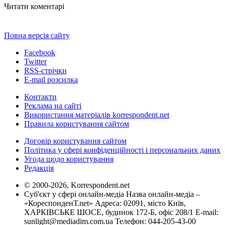
Читати коментарі
Повна версія сайту
Facebook
Twitter
RSS-стрічки
E-mail розсилка
Контакти
Реклама на сайті
Використання матеріалів korrespondent.net
Правила користування сайтом
Договір користування сайтом
Політика у сфері конфіденційності і персональних даних
Угода щодо користування
Редакція
© 2000-2026, Korrespondent.net
Суб'єкт у сфері онлайн-медіа Назва онлайн-медіа –
«КореспонденТ.net» Адреса: 02091, місто Київ,
ХАРКІВСЬКЕ ШОСЕ, будинок 172-Б, офіс 208/1 E-mail:
sunlight@mediadim.com.ua
Телефон: 044-205-43-00