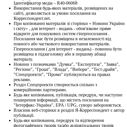
Ідентифікатор медіа – R40-06068
Використання будь-яких матеріалів, розміщених на
сайті, дозволяється за умови посилання на
Корреспондент.net.
При копіюванні матеріалів зі сторінки « Новини України
і світу» , для інтернет - видань - обов'язкове пряме
відкрите для пошукових систем гіперпосилання .
Посилання має бути розміщена в незалежності від
повного або часткового використання матеріалів.
Гіперпосилання ( для інтернет - видань) - повинна бути
розміщена в підзаголовку або в першому абзаці
матеріалу.
Новини з позначками "Думка", "Експертиза", "Заява",
"Регіони", "Гроші", "Влада", "Вибори", "Тест-драйв",
"Спецпроекти", "Промо" публікуються на правах
реклами.
Розділ Спецпроекти створюється спільно з
комерційними партнерами.
Будь яке копіювання, публікація, передрук, чи наступне
поширення інформації, що містить посилання на
"Інтерфакс-Україна", EPA / UPG, суворо забороняється.
Власник веб-сторінки в розділі Я-Корреспондент є автор
публікації.
Будь-яке копіювання, передрук та відтворення
фотографічних творів та/або аудіовізуальних творів