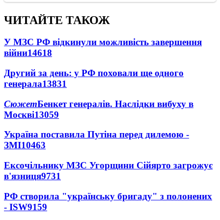
ЧИТАЙТЕ ТАКОЖ
У МЗС РФ відкинули можливість завершення
війни
14618
Другий за день: у РФ поховали ще одного
генерала
13831
Сюжет
Бенкет генералів. Наслідки вибуху в
Москві
13059
Україна поставила Путіна перед дилемою -
ЗМІ
10463
Ексочільнику МЗС Угорщини Сійярто загрожує
в'язниця
9731
РФ створила "українську бригаду" з полонених
- ISW
9159