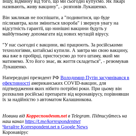
Іншу, відмінну від того, що ми сьогодні купуємо. Як лікарі
називають, живу вакцину", - розповів Лукашенко.
Він закликав не поспішати, а "подивитися, що буде
післязавтра, коли зміниться хвороба" і звернув увагу на
відсутність гарантії, що нинішні вакцини будуть у
майбутньому допомагати від нових мутацій вірусу.
"У нас сьогодні є вакцини, які працюють. За російськими
технологіями, китайські купили. А завтра ми свою вакцину,
яка вже в пробірці, пристосуємо до того штаму, який ми
матимемо. Хто його знає, як життя складеться", - резюмував
Лукашенко.
Напередодні президент РФ
Володимир Путін засумнівався в
ефективності
американських COVID-вакцин, для
підтвердження яких нібито потрібні роки. При цьому він
розхвалив російські препарати від коронавірусу, порівнявши
їх за надійністю з автоматом Калашникова.
Новини від
Корреспондент.net
в Telegram. Підписуйтесь на
наш канал
https://t.me/korrespondentnet
Читайте Korrespondent.net в Google News
Коронавірус