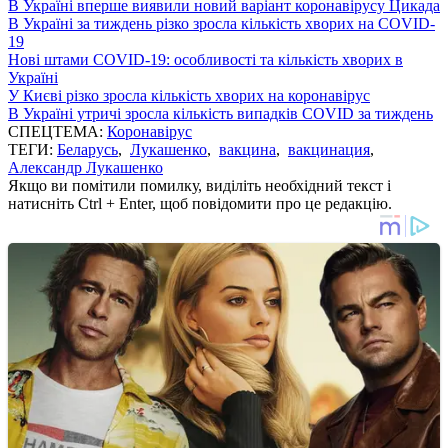
В Україні вперше виявили новий варіант коронавірусу Цикада
В Україні за тиждень різко зросла кількість хворих на COVID-
19
Нові штами COVID-19: особливості та кількість хворих в
Україні
У Києві різко зросла кількість хворих на коронавірус
В Україні утричі зросла кількість випадків COVID за тиждень
СПЕЦТЕМА:
Коронавірус
ТЕГИ:
Беларусь
,
Лукашенко
,
вакцина
,
вакцинация
,
Александр Лукашенко
Якщо ви помітили помилку, виділіть необхідний текст і
натисніть Ctrl + Enter, щоб повідомити про це редакцію.