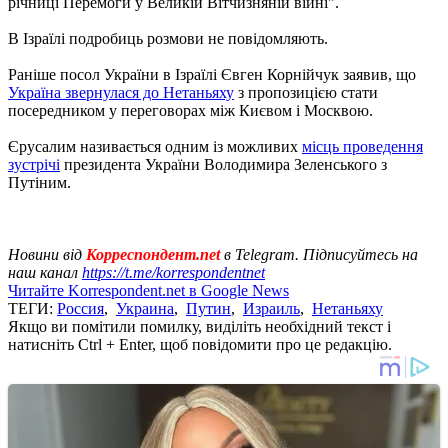
річниці Перемоги у Великій Вітчизняній війні".
В Ізраїлі подробиць розмови не повідомляють.
Раніше посол України в Ізраїлі Євген Корнійчук заявив, що
Україна звернулася до Нетаньяху
з пропозицією стати
посередником у переговорах між Києвом і Москвою.
Єрусалим називається одним із можливих
місць проведення
зустрічі
президента України Володимира Зеленського з
Путіним.
Новини від
Корреспондент.net
в Telegram. Підписуйтесь на
наш канал
https://t.me/korrespondentnet
Читайте Korrespondent.net в Google News
ТЕГИ:
Россия
,
Украина
,
Путин
,
Израиль
,
Нетаньяху
Якщо ви помітили помилку, виділіть необхідний текст і
натисніть Ctrl + Enter, щоб повідомити про це редакцію.