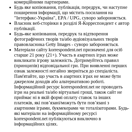
комерційними партнерами.
Будь яке копіювання, публікація, передрук, чи наступне
поширення інформації, що містить посилання на
"Інтерфакс-Україна", EPA / UPG, суворо забороняється.
Власник веб-сторінки в розділі Я-Корреспондент є автор
публікації.
Будь-яке копіювання, передрук та відтворення
фотографічних творів та/або аудіовізуальних творів
правовласника Getty Images - суворо забороняється.
Матеріали сайту korrespondent.net призначені для осіб
старше 21 року (21+). Участь в азартних іграх може
викликати ігрову залежність. Дотримуйтесь правил
(принципів) відповідальної гри. При виявленні перших
ознак залежності негайно зверніться до спеціаліста.
Пам'ятайте, що участь в азартних іграх не може бути
джерелом доходів або альтернативою роботі.
Інформаційний ресурс korrespondent.net не проводить
ігри на реальні та/або віртуальні гроші, також сайт не
приймає ні в якій формі оплату ставок та інших
платежів, які пов’язані/можуть бути пов’язані з
азартними іграми, букмекерами чи тоталізаторами. Будь-
які матеріали на інформаційному ресурсі
korrespondent.net публікуються виключно в
інформаційних цілях.