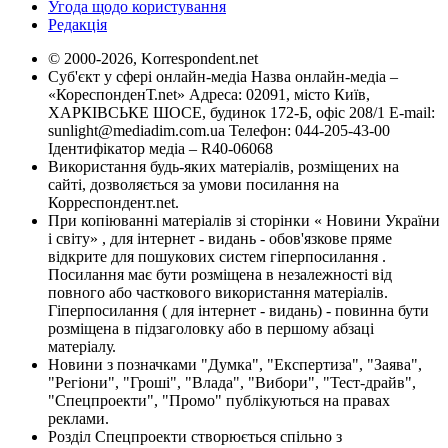
Угода щодо користування
Редакція
© 2000-2026, Korrespondent.net
Суб'єкт у сфері онлайн-медіа Назва онлайн-медіа –
«КореспонденТ.net» Адреса: 02091, місто Київ,
ХАРКІВСЬКЕ ШОСЕ, будинок 172-Б, офіс 208/1 E-mail:
sunlight@mediadim.com.ua
Телефон: 044-205-43-00
Ідентифікатор медіа – R40-06068
Використання будь-яких матеріалів, розміщених на
сайті, дозволяється за умови посилання на
Корреспондент.net.
При копіюванні матеріалів зі сторінки « Новини України
і світу» , для інтернет - видань - обов'язкове пряме
відкрите для пошукових систем гіперпосилання .
Посилання має бути розміщена в незалежності від
повного або часткового використання матеріалів.
Гіперпосилання ( для інтернет - видань) - повинна бути
розміщена в підзаголовку або в першому абзаці
матеріалу.
Новини з позначками "Думка", "Експертиза", "Заява",
"Регіони", "Гроші", "Влада", "Вибори", "Тест-драйв",
"Спецпроекти", "Промо" публікуються на правах
реклами.
Розділ Спецпроекти створюється спільно з