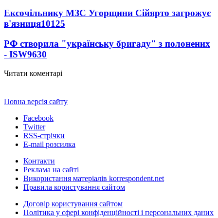
Ексочільнику МЗС Угорщини Сійярто загрожує
в'язниця
10125
РФ створила "українську бригаду" з полонених
- ISW
9630
Читати коментарі
Повна версія сайту
Facebook
Twitter
RSS-стрічки
E-mail розсилка
Контакти
Реклама на сайті
Використання матеріалів korrespondent.net
Правила користування сайтом
Договір користування сайтом
Політика у сфері конфіденційності і персональних даних