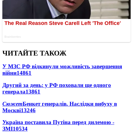
ЧИТАЙТЕ ТАКОЖ
У МЗС РФ відкинули можливість завершення
війни
14861
Другий за день: у РФ поховали ще одного
генерала
13861
Сюжет
Бенкет генералів. Наслідки вибуху в
Москві
13246
Україна поставила Путіна перед дилемою -
ЗМІ
10534