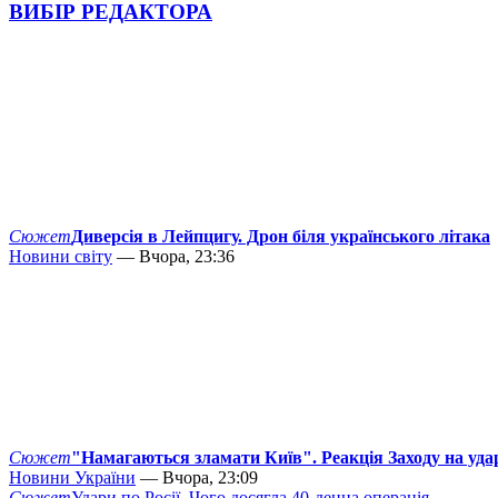
ВИБІР РЕДАКТОРА
Сюжет
Диверсія в Лейпцигу. Дрон біля українського літака
Новини світу
— Вчора, 23:36
Сюжет
"Намагаються зламати Київ". Реакція Заходу на уда
Новини України
— Вчора, 23:09
Сюжет
Удари по Росії. Чого досягла 40-денна операція