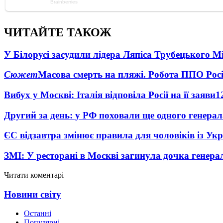
ЧИТАЙТЕ ТАКОЖ
У Білорусі засудили лідера Ляпіса Трубецького М
Сюжет
Масова смерть на пляжі. Робота ППО Росі
Вибух у Москві: Італія відповіла Росії на її заяви
1
Другий за день: у РФ поховали ще одного генерал
ЄС відзавтра змінює правила для чоловіків із Ук
ЗМІ: У ресторані в Москві загинула дочка генера
Читати коментарі
Новини світу
Останні
Популярні