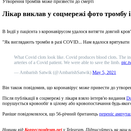
Утворення тромбів може призвести до смерті
Лікар виклав у соцмережі фото тромбу і 
В Індії у пацієнта з коронавірусом удалося витягти довгий кров
"Як виглядають тромби в разі COVID... Нам вдалося врятувати к
What Covid clots look like. Covid produces blood clots. The inc
arteries of a Covid patient. We were able to save the limb.
pic.
— Ambarish Satwik (@AmbarishSatwik)
May 5, 2021
Він також повідомив, що коронавірус може привести до утворення
Після публікації в соцмережі у лікаря взяло інтерв'ю видання
D
порушується кровообіг в цілому або кровопостачання будь-якого
Раніше повідомлялося, що 56-річний британець
переніс ампута
Новини від
Корреспондент.net
у Telegram. Підписуйтесь на наш 