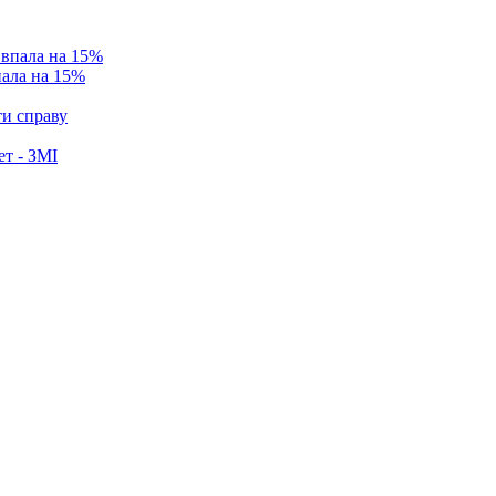
пала на 15%
ти справу
ет - ЗМІ