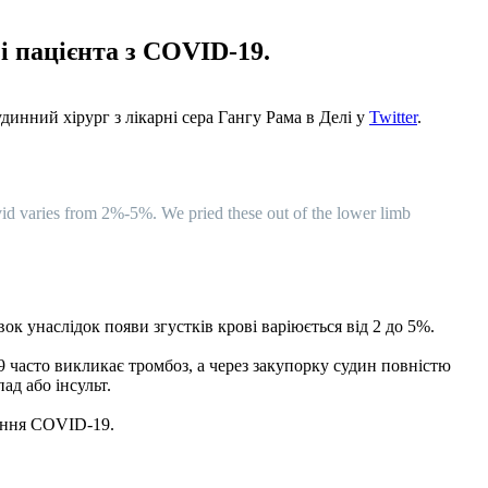
зі пацієнта з COVID-19.
удинний хірург з лікарні сера Гангу Рама в Делі у
Twitter
.
Covid varies from 2%-5%. We pried these out of the lower limb
ок унаслідок появи згустків крові варіюється від 2 до 5%.
9 часто викликає тромбоз, а через закупорку судин повністю
ад або інсульт.
ження COVID-19.