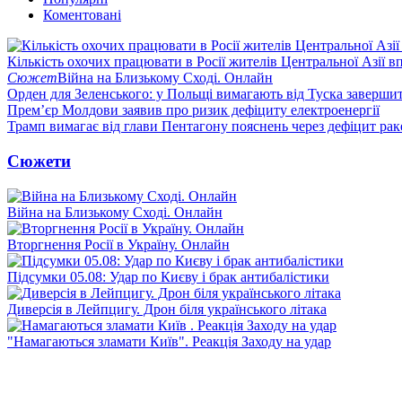
Коментовані
Кількість охочих працювати в Росії жителів Центральної Азії в
Сюжет
Війна на Близькому Сході. Онлайн
Орден для Зеленського: у Польщі вимагають від Туска заверши
Прем’єр Молдови заявив про ризик дефіциту електроенергії
Трамп вимагає від глави Пентагону пояснень через дефіцит рак
Сюжети
Війна на Близькому Сході. Онлайн
Вторгнення Росії в Україну. Онлайн
Підсумки 05.08: Удар по Києву і брак антибалістики
Диверсія в Лейпцигу. Дрон біля українського літака
"Намагаються зламати Київ". Реакція Заходу на удар