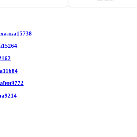
іхалка
15738
ї
15264
2162
а
11684
раїни
9772
ла
9214