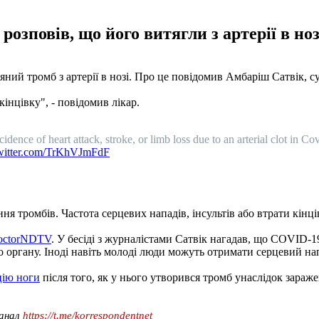
розповів, що його витягли з артерії в но
'яний тромб з артерії в нозі. Про це повідомив Амбаріш Сатвік, с
інцівку", - повідомив лікар.
idence of heart attack, stroke, or limb loss due to an arterial clot in 
twitter.com/TrKhVJmFdF
 тромбів. Частота серцевих нападів, інсультів або втрати кінців
octorNDTV
. У бесіді з журналістами Сатвік нагадав, що COVID-1
 органу. Іноді навіть молоді люди можуть отримати серцевий нап
цію ноги
після того, як у нього утворився тромб унаслідок зара
канал
https://t.me/korrespondentnet