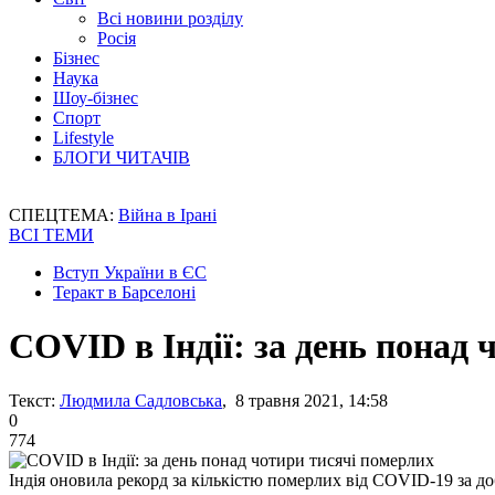
Всі новини розділу
Росія
Бізнес
Наука
Шоу-бізнес
Спорт
Lifestyle
БЛОГИ ЧИТАЧІВ
СПЕЦТЕМА:
Війна в Ірані
ВСІ ТЕМИ
Вступ України в ЄС
Теракт в Барселоні
COVID в Індії: за день понад
Текст:
Людмила Садловська
, 8 травня 2021, 14:58
0
774
Індія оновила рекорд за кількістю померлих від COVID-19 за до