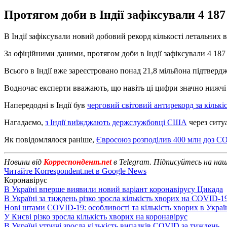
Протягом доби в Індії зафіксували 4 18
В Індії зафіксували новий добовий рекорд кількості летальних 
За офіційними даними, протягом доби в Індії зафіксували 4 187
Всього в Індії вже зареєстровано понад 21,8 мільйона підтвер
Водночас експерти вважають, що навіть ці цифри значно нижчі 
Напередодні в Індії був
черговий світовий антирекорд за кіль
Нагадаємо,
з Індії виїжджають держслужбовці США
через ситу
Як повідомлялося раніше,
Євросоюз розподілив 400 млн доз 
Новини від
Корреспондент.net
в Telegram. Підписуйтесь на на
Читайте Korrespondent.net в Google News
Коронавірус
В Україні вперше виявили новий варіант коронавірусу Цикада
В Україні за тиждень різко зросла кількість хворих на COVID-1
Нові штами COVID-19: особливості та кількість хворих в Украї
У Києві різко зросла кількість хворих на коронавірус
В Україні утричі зросла кількість випадків COVID за тиждень