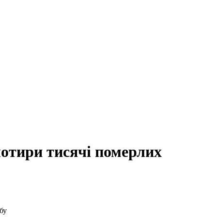
 чотири тисячі померлих
бу