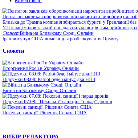
Коментовані
Пентагон закликав оборонкомпанії наростити виробництво озб
Близька до Трампа компанія збирається бурити у Гренландії без
У Польщі чоловік, який нападав на українців, сам прийшов до в
Сюжет
Війна на Близькому Сході. Онлайн
Іран висунув США вимоги для розблокування Ормузу
Сюжети
Вторгнення Росії в Україну. Онлайн
Підсумки 08.08: Patriot буде і мінус два НПЗ
Війна на Близькому Сході. Онлайн
Підсумки 07.08: "Пекельні" санкції і "парад" дронів
Пекельні санкції. Рішення Сената США
ВИБІР РЕДАКТОРА