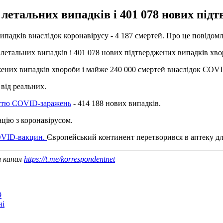
7 летальних випадків і 401 078 нових під
випадків внаслідок коронавірусу - 4 187 смертей. Про це повідом
 летальних випадків і 401 078 нових підтверджених випадків хво
джених випадків хвороби і майже 240 000 смертей внаслідок COVI
від реальних.
кістю COVID-заражень
- 414 188 нових випадків.
ацію з коронавірусом.
COVID-вакцин.
Європейський континент перетворився в аптеку для 
ш канал
https://t.me/korrespondentnet
9
ні