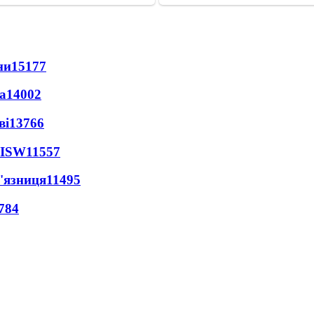
ни
15177
а
14002
ві
13766
 ISW
11557
'язниця
11495
784