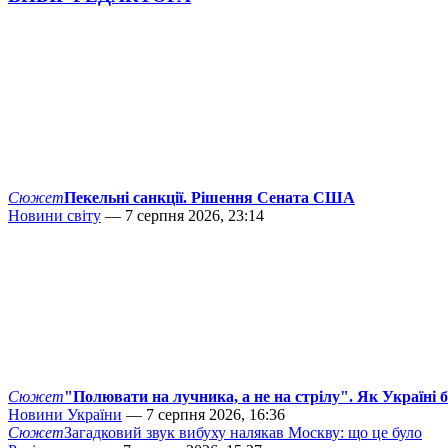
Сюжет
Пекельні санкції. Рішення Сената США
Новини світу
— 7 серпня 2026, 23:14
Сюжет
"Полювати на лучника, а не на стрілу". Як Україні 
Новини України
— 7 серпня 2026, 16:36
Сюжет
Загадковий звук вибуху налякав Москву: що це було