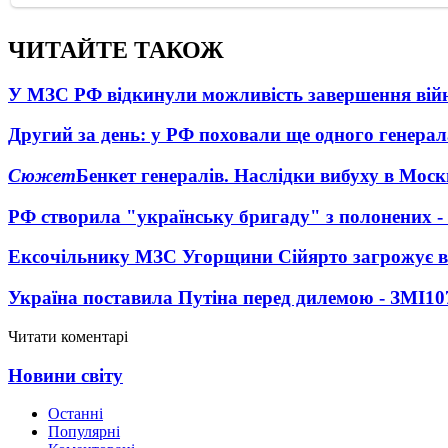
ЧИТАЙТЕ ТАКОЖ
У МЗС РФ відкинули можливість завершення вій
Другий за день: у РФ поховали ще одного генерал
Сюжет
Бенкет генералів. Наслідки вибуху в Моск
РФ створила "українську бригаду" з полонених -
Ексочільнику МЗС Угорщини Сійярто загрожує в
Україна поставила Путіна перед дилемою - ЗМІ
10
Читати коментарі
Новини світу
Останні
Популярні