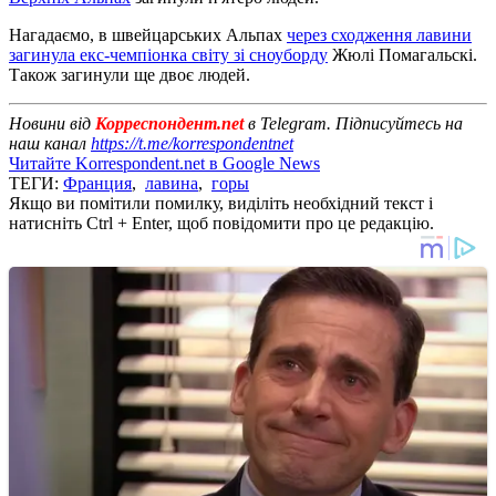
Нагадаємо, в швейцарських Альпах
через сходження лавини
загинула екс-чемпіонка світу зі сноуборду
Жюлі Помагальскі.
Також загинули ще двоє людей.
Новини від
Корреспондент.net
в Telegram. Підписуйтесь на
наш канал
https://t.me/korrespondentnet
Читайте Korrespondent.net в Google News
ТЕГИ:
Франция
,
лавина
,
горы
Якщо ви помітили помилку, виділіть необхідний текст і
натисніть Ctrl + Enter, щоб повідомити про це редакцію.