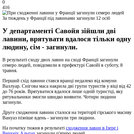
0
416
За тиждень у Франції під лавинами загинули 12 осіб
У департаменті Савойя зійшли дві
лавини, врятувати вдалося тільки одну
людину, сім - загинули.
В результаті сходу двох лавин на сході Франції загинули
семеро людей, повідомили в префектурі Савойї в суботу, 8
травня.
Перший схід лавини стався вранці недалеко від комуни
Валлуар. Снігова маса накрила дві групи туристів у віці від 42
до 76 років. Врятуватися вдалося лише одній туристці, яку
рятувальники змогли швидко виявити. Чотири людини
загинули.
Друге сходження лавини сталося на території гірського масиву
Вануаз пізніше вдень - загинули три людини.
На початку тижня в результаті
сходження лавин в Ізере і
Верхніх Альпах
загинули п'ятеро людей.