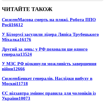
ЧИТАЙТЕ ТАКОЖ
Сюжет
Масова смерть на пляжі. Робота ППО
Росії
16612
У Білорусі засудили лідера Ляпіса Трубецького
Міхалка
16176
Другий за день: у РФ поховали ще одного
генерала
13524
У МЗС РФ відкинули можливість завершення
війни
12666
Сюжет
Бенкет генералів. Наслідки вибуху в
Москві
11718
ЄС відзавтра змінює правила для чоловіків із
України
10073