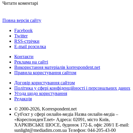
Читати коментарі
Повна версія сайту
Facebook
Twitter
RSS-стрічки
E-mail розсилка
Контакти
Реклама на сайті
Використання матеріалів korrespondent.net
Правила користування сайтом
Договір користування сайтом
Політика у сфері конфіденційності і персональних даних
Угода щодо користування
Редакція
© 2000-2026, Korrespondent.net
Суб'єкт у сфері онлайн-медіа Назва онлайн-медіа –
«КореспонденТ.net» Адреса: 02091, місто Київ,
ХАРКІВСЬКЕ ШОСЕ, будинок 172-Б, офіс 208/1 E-mail:
sunlight@mediadim.com.ua
Телефон: 044-205-43-00