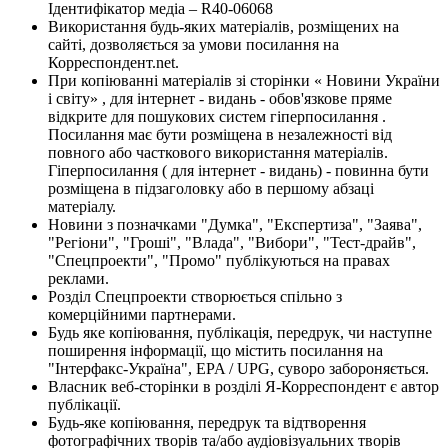
Ідентифікатор медіа – R40-06068
Використання будь-яких матеріалів, розміщених на
сайті, дозволяється за умови посилання на
Корреспондент.net.
При копіюванні матеріалів зі сторінки « Новини України
і світу» , для інтернет - видань - обов'язкове пряме
відкрите для пошукових систем гіперпосилання .
Посилання має бути розміщена в незалежності від
повного або часткового використання матеріалів.
Гіперпосилання ( для інтернет - видань) - повинна бути
розміщена в підзаголовку або в першому абзаці
матеріалу.
Новини з позначками "Думка", "Експертиза", "Заява",
"Регіони", "Гроші", "Влада", "Вибори", "Тест-драйв",
"Спецпроекти", "Промо" публікуються на правах
реклами.
Розділ Спецпроекти створюється спільно з
комерційними партнерами.
Будь яке копіювання, публікація, передрук, чи наступне
поширення інформації, що містить посилання на
"Інтерфакс-Україна", EPA / UPG, суворо забороняється.
Власник веб-сторінки в розділі Я-Корреспондент є автор
публікації.
Будь-яке копіювання, передрук та відтворення
фотографічних творів та/або аудіовізуальних творів