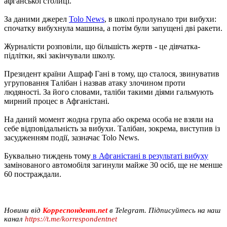
афганської столиці.
За даними джерел
Tolo News
, в школі пролунало три вибухи:
спочатку вибухнула машина, а потім були запущені дві ракети.
Журналісти розповіли, що більшість жертв - це дівчатка-
підлітки, які закінчували школу.
Президент країни Ашраф Гані в тому, що сталося, звинуватив
угруповання Талібан і назвав атаку злочином проти
людяності. За його словами, таліби такими діями гальмують
мирний процес в Афганістані.
На даний момент жодна група або окрема особа не взяли на
себе відповідальність за вибухи. Талібан, зокрема, виступив із
засудженням події, зазначає Tolo News.
Буквально тиждень тому
в Афганістані в результаті вибуху
замінованого автомобіля загинули майже 30 осіб, ще не менше
60 постраждали.
Новини від
Корреспондент.net
в Telegram. Підписуйтесь на наш
канал
https://t.me/korrespondentnet