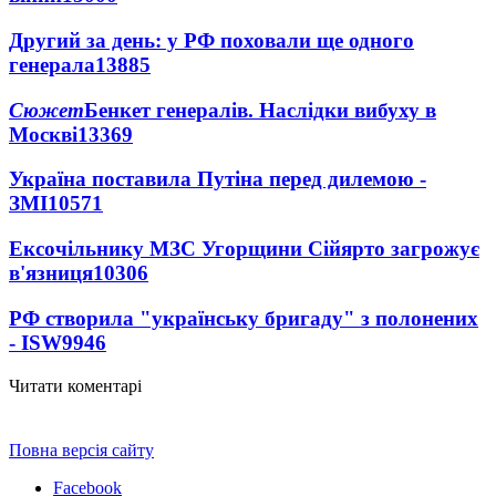
Другий за день: у РФ поховали ще одного
генерала
13885
Сюжет
Бенкет генералів. Наслідки вибуху в
Москві
13369
Україна поставила Путіна перед дилемою -
ЗМІ
10571
Ексочільнику МЗС Угорщини Сійярто загрожує
в'язниця
10306
РФ створила "українську бригаду" з полонених
- ISW
9946
Читати коментарі
Повна версія сайту
Facebook