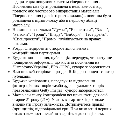
відкрите для пошукових систем гіперпосилання .
Посилання має бути розміщена в незалежності від
повного або часткового використання матеріалів.
Гіперпосилання ( для інтернет - видань) - повинна бути
розміщена в підзаголовку або в першому абзаці
матеріалу.
Новини з позначками "Думка", "Експертиза", "Заява",
"Регіони", "Гроші", "Влада", "Вибори", "Тест-драйв",
"Спецпроекти", "Промо" публікуються на правах
реклами.
Розділ Спецпроекти створюється спільно з
комерційними партнерами.
Будь яке копіювання, публікація, передрук, чи наступне
поширення інформації, що містить посилання на
"Інтерфакс-Україна", EPA / UPG, суворо забороняється.
Власник веб-сторінки в розділі Я-Корреспондент є автор
публікації.
Будь-яке копіювання, передрук та відтворення
фотографічних творів та/або аудіовізуальних творів
правовласника Getty Images - суворо забороняється.
Матеріали сайту korrespondent.net призначені для осіб
старше 21 року (21+). Участь в азартних іграх може
викликати ігрову залежність. Дотримуйтесь правил
(принципів) відповідальної гри. При виявленні перших
ознак залежності негайно зверніться до спеціаліста.