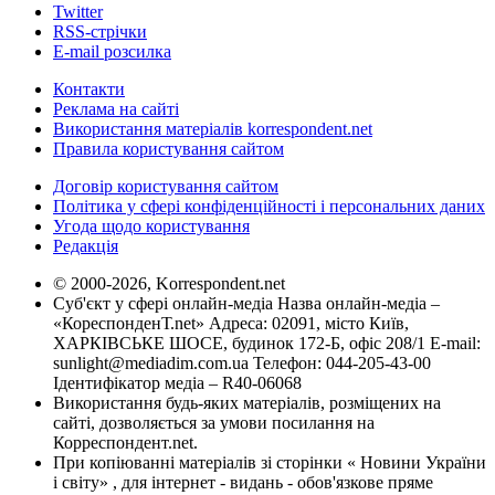
Twitter
RSS-стрічки
E-mail розсилка
Контакти
Реклама на сайті
Використання матеріалів korrespondent.net
Правила користування сайтом
Договір користування сайтом
Політика у сфері конфіденційності і персональних даних
Угода щодо користування
Редакція
© 2000-2026, Korrespondent.net
Суб'єкт у сфері онлайн-медіа Назва онлайн-медіа –
«КореспонденТ.net» Адреса: 02091, місто Київ,
ХАРКІВСЬКЕ ШОСЕ, будинок 172-Б, офіс 208/1 E-mail:
sunlight@mediadim.com.ua
Телефон: 044-205-43-00
Ідентифікатор медіа – R40-06068
Використання будь-яких матеріалів, розміщених на
сайті, дозволяється за умови посилання на
Корреспондент.net.
При копіюванні матеріалів зі сторінки « Новини України
і світу» , для інтернет - видань - обов'язкове пряме