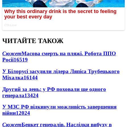
ЧИТАЙТЕ ТАКОЖ
Сюжет
Масова смерть на пляжі. Робота ППО
Росії
16519
У Білорусі засудили лідера Ляпіса Трубецького
Міхалка
16144
Другий за день: у РФ поховали ще одного
генерала
13424
У МЗС РФ відкинули можливість завершення
війни
12024
Сюжет
Бенкет генералів. Наслідки вибуху в