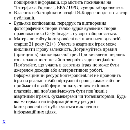
поширення інформації, що містить посилання на
"Інтерфакс-Україна", EPA / UPG, суворо забороняється.
Власник веб-сторінки в розділі Я-Корреспондент є автор
публікації.
Будь-яке копіювання, передрук та відтворення
фотографічних творів та/або аудіовізуальних творів
правовласника Getty Images - суворо забороняється.
Матеріали сайту korrespondent.net призначені для осіб
старше 21 року (21+). Участь в азартних іграх може
викликати ігрову залежність. Дотримуйтесь правил
(принципів) відповідальної гри. При виявленні перших
ознак залежності негайно зверніться до спеціаліста.
Пам'ятайте, що участь в азартних іграх не може бути
джерелом доходів або альтернативою роботі.
Інформаційний ресурс korrespondent.net не проводить
ігри на реальні та/або віртуальні гроші, також сайт не
приймає ні в якій формі оплату ставок та інших
платежів, які пов’язані/можуть бути пов’язані з
азартними іграми, букмекерами чи тоталізаторами. Будь-
які матеріали на інформаційному ресурсі
korrespondent.net публікуються виключно в
інформаційних цілях.
X