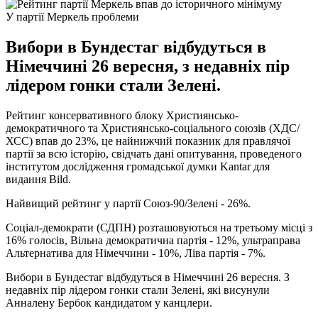
У партії Меркель проблеми
Вибори в Бундестаг відбудуться в
Німеччині 26 вересня, з недавніх пір
лідером гонки стали Зелені.
Рейтинг консервативного блоку Християнсько-
демократичного та Християнсько-соціального союзів (ХДС/
ХСС) впав до 23%, це найнижчий показник для правлячої
партії за всю історію, свідчать дані опитування, проведеного
інститутом дослідження громадської думки Kantar для
видання Bild.
Найвищий рейтинг у партії Союз-90/Зелені - 26%.
Соціал-демократи (СДПН) розташовуються на третьому місці з
16% голосів, Вільна демократична партія - 12%, ультраправа
Альтернатива для Німеччини - 10%, Ліва партія - 7%.
Вибори в Бундестаг відбудуться в Німеччині 26 вересня. З
недавніх пір лідером гонки стали Зелені, які висунули
Анналену Бербок кандидатом у канцлери.