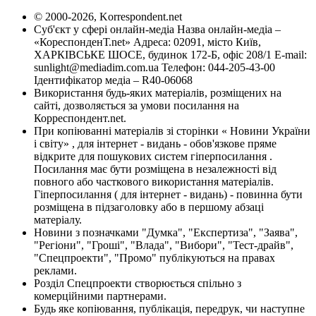
© 2000-2026, Korrespondent.net
Суб'єкт у сфері онлайн-медіа Назва онлайн-медіа –
«КореспонденТ.net» Адреса: 02091, місто Київ,
ХАРКІВСЬКЕ ШОСЕ, будинок 172-Б, офіс 208/1 E-mail:
sunlight@mediadim.com.ua
Телефон: 044-205-43-00
Ідентифікатор медіа – R40-06068
Використання будь-яких матеріалів, розміщених на
сайті, дозволяється за умови посилання на
Корреспондент.net.
При копіюванні матеріалів зі сторінки « Новини України
і світу» , для інтернет - видань - обов'язкове пряме
відкрите для пошукових систем гіперпосилання .
Посилання має бути розміщена в незалежності від
повного або часткового використання матеріалів.
Гіперпосилання ( для інтернет - видань) - повинна бути
розміщена в підзаголовку або в першому абзаці
матеріалу.
Новини з позначками "Думка", "Експертиза", "Заява",
"Регіони", "Гроші", "Влада", "Вибори", "Тест-драйв",
"Спецпроекти", "Промо" публікуються на правах
реклами.
Розділ Спецпроекти створюється спільно з
комерційними партнерами.
Будь яке копіювання, публікація, передрук, чи наступне