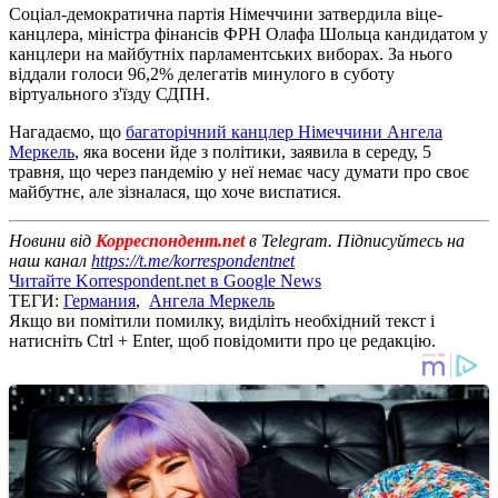
Соціал-демократична партія Німеччини затвердила віце-
канцлера, міністра фінансів ФРН Олафа Шольца кандидатом у
канцлери на майбутніх парламентських виборах. За нього
віддали голоси 96,2% делегатів минулого в суботу
віртуального з'їзду СДПН.
Нагадаємо, що
багаторічний канцлер Німеччини Ангела
Меркель
, яка восени йде з політики, заявила в середу, 5
травня, що через пандемію у неї немає часу думати про своє
майбутнє, але зізналася, що хоче виспатися.
Новини від
Корреспондент.net
в Telegram. Підписуйтесь на
наш канал
https://t.me/korrespondentnet
Читайте Korrespondent.net в Google News
ТЕГИ:
Германия
,
Ангела Меркель
Якщо ви помітили помилку, виділіть необхідний текст і
натисніть Ctrl + Enter, щоб повідомити про це редакцію.