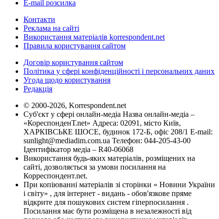
E-mail розсилка
Контакти
Реклама на сайті
Використання матеріалів korrespondent.net
Правила користування сайтом
Договір користування сайтом
Політика у сфері конфіденційності і персональних даних
Угода щодо користування
Редакція
© 2000-2026, Korrespondent.net
Суб'єкт у сфері онлайн-медіа Назва онлайн-медіа –
«КореспонденТ.net» Адреса: 02091, місто Київ,
ХАРКІВСЬКЕ ШОСЕ, будинок 172-Б, офіс 208/1 E-mail:
sunlight@mediadim.com.ua
Телефон: 044-205-43-00
Ідентифікатор медіа – R40-06068
Використання будь-яких матеріалів, розміщених на
сайті, дозволяється за умови посилання на
Корреспондент.net.
При копіюванні матеріалів зі сторінки « Новини України
і світу» , для інтернет - видань - обов'язкове пряме
відкрите для пошукових систем гіперпосилання .
Посилання має бути розміщена в незалежності від