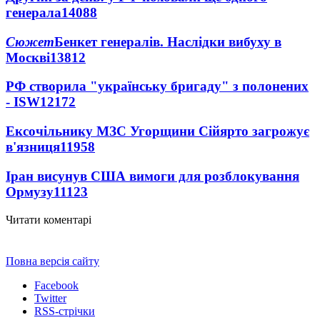
генерала
14088
Сюжет
Бенкет генералів. Наслідки вибуху в
Москві
13812
РФ створила "українську бригаду" з полонених
- ISW
12172
Ексочільнику МЗС Угорщини Сійярто загрожує
в'язниця
11958
Іран висунув США вимоги для розблокування
Ормузу
11123
Читати коментарі
Повна версія сайту
Facebook
Twitter
RSS-стрічки