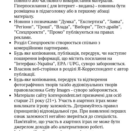
повного або часткового використання матеріалів.
Гіперпосилання ( для інтернет - видань) - повинна бути
розміщена в підзаголовку або в першому абзаці
матеріалу.
Новини з позначками "Думка", "Експертиза", "Заява",
"Регіони", "Гроші", "Влада", "Вибори", "Тест-драйв",
"Спецпроекти", "Промо" публікуються на правах
реклами.
Розділ Спецпроекти створюється спільно з
комерційними партнерами.
Будь яке копіювання, публікація, передрук, чи наступне
поширення інформації, що містить посилання на
"Інтерфакс-Україна", EPA / UPG, суворо забороняється.
Власник веб-сторінки в розділі Я-Корреспондент є автор
публікації.
Будь-яке копіювання, передрук та відтворення
фотографічних творів та/або аудіовізуальних творів
правовласника Getty Images - суворо забороняється.
Матеріали сайту korrespondent.net призначені для осіб
старше 21 року (21+). Участь в азартних іграх може
викликати ігрову залежність. Дотримуйтесь правил
(принципів) відповідальної гри. При виявленні перших
ознак залежності негайно зверніться до спеціаліста.
Пам'ятайте, що участь в азартних іграх не може бути
джерелом доходів або альтернативою роботі.