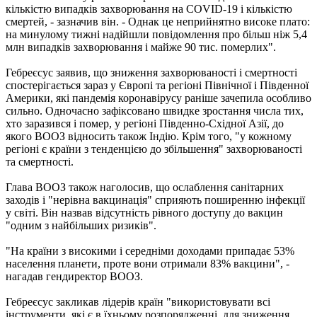
кількістю випадків захворювання на COVID-19 і кількістю
смертей, - зазначив він. - Однак це неприйнятно високе плато:
на минулому тижні надійшли повідомлення про більш ніж 5,4
млн випадків захворювання і майже 90 тис. померлих".
Гебреєсус заявив, що зниження захворюваності і смертності
спостерігається зараз у Європі та регіоні Північної і Південної
Америки, які пандемія коронавірусу раніше зачепила особливо
сильно. Одночасно зафіксовано швидке зростання числа тих,
хто заразився і помер, у регіоні Південно-Східної Азії, до
якого ВООЗ відносить також Індію. Крім того, "у кожному
регіоні є країни з тенденцією до збільшення" захворюваності
та смертності.
Глава ВООЗ також наголосив, що ослаблення санітарних
заходів і "нерівна вакцинація" сприяють поширенню інфекції
у світі. Він назвав відсутність рівного доступу до вакцин
"одним з найбільших ризиків".
"На країни з високими і середніми доходами припадає 53%
населення планети, проте вони отримали 83% вакцини", -
нагадав гендиректор ВООЗ.
Гебреєсус закликав лідерів країн "використовувати всі
інструменти, які є в їхньому розпорядженні, для зниження