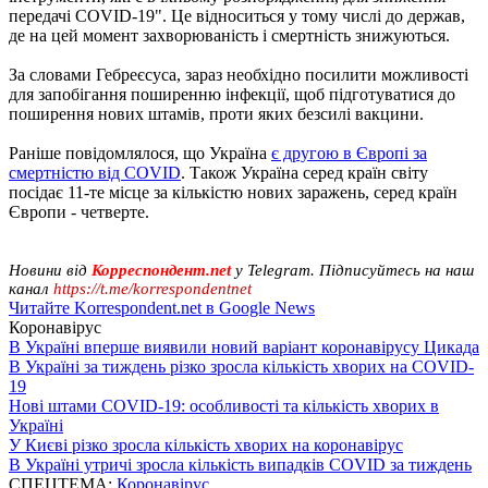
передачі COVID-19". Це відноситься у тому числі до держав,
де на цей момент захворюваність і смертність знижуються.
За словами Гебреєсуса, зараз необхідно посилити можливості
для запобігання поширенню інфекції, щоб підготуватися до
поширення нових штамів, проти яких безсилі вакцини.
Раніше повідомлялося, що Україна
є другою в Європі за
смертністю від COVID
. Також Україна серед країн світу
посідає 11-те місце за кількістю нових заражень, серед країн
Європи - четверте.
Новини від
Корреспондент.net
у Telegram. Підписуйтесь на наш
канал
https://t.me/korrespondentnet
Читайте Korrespondent.net в Google News
Коронавірус
В Україні вперше виявили новий варіант коронавірусу Цикада
В Україні за тиждень різко зросла кількість хворих на COVID-
19
Нові штами COVID-19: особливості та кількість хворих в
Україні
У Києві різко зросла кількість хворих на коронавірус
В Україні утричі зросла кількість випадків COVID за тиждень
СПЕЦТЕМА:
Коронавірус