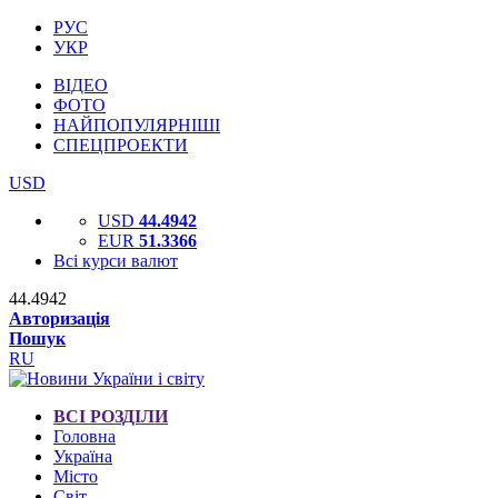
РУС
УКР
ВІДЕО
ФОТО
НАЙПОПУЛЯРНІШІ
СПЕЦПРОЕКТИ
USD
USD
44.4942
EUR
51.3366
Всі курси валют
44.4942
Авторизація
Пошук
RU
ВСІ РОЗДІЛИ
Головна
Україна
Місто
Світ