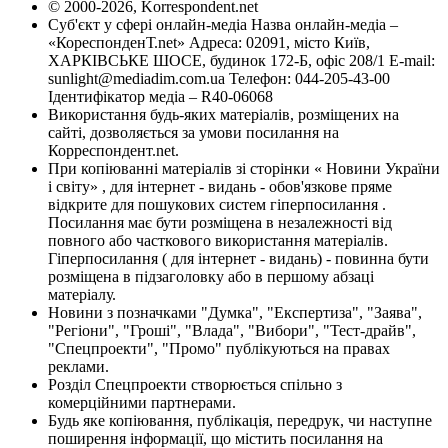
© 2000-2026, Korrespondent.net
Суб'єкт у сфері онлайн-медіа Назва онлайн-медіа –
«КореспонденТ.net» Адреса: 02091, місто Київ,
ХАРКІВСЬКЕ ШОСЕ, будинок 172-Б, офіс 208/1 E-mail:
sunlight@mediadim.com.ua
Телефон: 044-205-43-00
Ідентифікатор медіа – R40-06068
Використання будь-яких матеріалів, розміщених на
сайті, дозволяється за умови посилання на
Корреспондент.net.
При копіюванні матеріалів зі сторінки « Новини України
і світу» , для інтернет - видань - обов'язкове пряме
відкрите для пошукових систем гіперпосилання .
Посилання має бути розміщена в незалежності від
повного або часткового використання матеріалів.
Гіперпосилання ( для інтернет - видань) - повинна бути
розміщена в підзаголовку або в першому абзаці
матеріалу.
Новини з позначками "Думка", "Експертиза", "Заява",
"Регіони", "Гроші", "Влада", "Вибори", "Тест-драйв",
"Спецпроекти", "Промо" публікуються на правах
реклами.
Розділ Спецпроекти створюється спільно з
комерційними партнерами.
Будь яке копіювання, публікація, передрук, чи наступне
поширення інформації, що містить посилання на