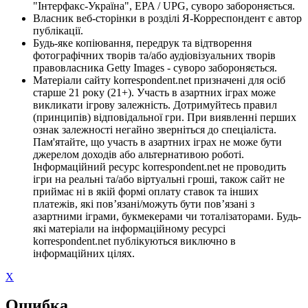
"Інтерфакс-Україна", EPA / UPG, суворо забороняється.
Власник веб-сторінки в розділі Я-Корреспондент є автор
публікації.
Будь-яке копіювання, передрук та відтворення
фотографічних творів та/або аудіовізуальних творів
правовласника Getty Images - суворо забороняється.
Матеріали сайту korrespondent.net призначені для осіб
старше 21 року (21+). Участь в азартних іграх може
викликати ігрову залежність. Дотримуйтесь правил
(принципів) відповідальної гри. При виявленні перших
ознак залежності негайно зверніться до спеціаліста.
Пам'ятайте, що участь в азартних іграх не може бути
джерелом доходів або альтернативою роботі.
Інформаційний ресурс korrespondent.net не проводить
ігри на реальні та/або віртуальні гроші, також сайт не
приймає ні в якій формі оплату ставок та інших
платежів, які пов’язані/можуть бути пов’язані з
азартними іграми, букмекерами чи тоталізаторами. Будь-
які матеріали на інформаційному ресурсі
korrespondent.net публікуються виключно в
інформаційних цілях.
X
Ошибка