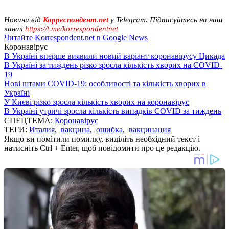
Новини від
Корреспондент.net
у Telegram. Підписуйтесь на наш
канал
https://t.me/korrespondentnet
Читайте Korrespondent.net в Google News
Коронавірус
В Україні вперше виявили новий варіант коронавірусу Цикада
В Україні за тиждень різко зросла кількість хворих на COVID-
19
Нові штами COVID-19: особливості та кількість хворих в
Україні
У Києві різко зросла кількість хворих на коронавірус
В Україні утричі зросла кількість випадків COVID за тиждень
СПЕЦТЕМА:
Коронавірус
ТЕГИ:
Италия
,
вакцина
,
ошибка
,
вакцинация
Якщо ви помітили помилку, виділіть необхідний текст і
натисніть Ctrl + Enter, щоб повідомити про це редакцію.