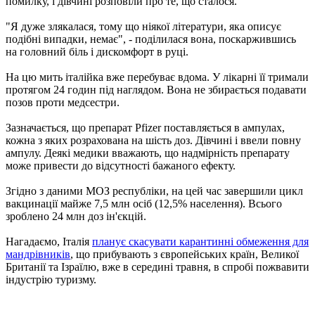
помилку, і дівчині розповіли про те, що сталося.
"Я дуже злякалася, тому що ніякої літератури, яка описує
подібні випадки, немає", - поділилася вона, поскаржившись
на головний біль і дискомфорт в руці.
На цю мить італійка вже перебуває вдома. У лікарні її тримали
протягом 24 годин під наглядом. Вона не збирається подавати
позов проти медсестри.
Зазначається, що препарат Pfizer поставляється в ампулах,
кожна з яких розрахована на шість доз. Дівчині і ввели повну
ампулу. Деякі медики вважають, що надмірність препарату
може привести до відсутності бажаного ефекту.
Згідно з даними МОЗ республіки, на цей час завершили цикл
вакцинації майже 7,5 млн осіб (12,5% населення). Всього
зроблено 24 млн доз ін'єкцій.
Нагадаємо, Італія
планує скасувати карантинні обмеження для
мандрівників
, що прибувають з європейських країн, Великої
Британії та Ізраїлю, вже в середині травня, в спробі пожвавити
індустрію туризму.