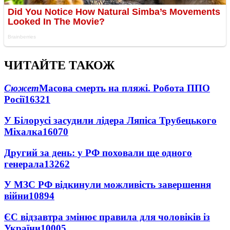
ЧИТАЙТЕ ТАКОЖ
Сюжет
Масова смерть на пляжі. Робота ППО
Росії
16321
У Білорусі засудили лідера Ляпіса Трубецького
Міхалка
16070
Другий за день: у РФ поховали ще одного
генерала
13262
У МЗС РФ відкинули можливість завершення
війни
10894
ЄС відзавтра змінює правила для чоловіків із
України
10005