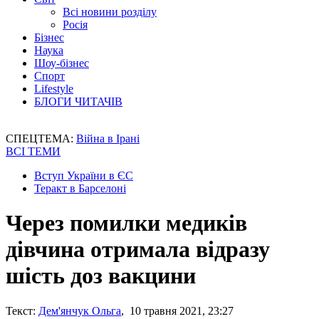
Всі новини розділу
Росія
Бізнес
Наука
Шоу-бізнес
Спорт
Lifestyle
БЛОГИ ЧИТАЧІВ
СПЕЦТЕМА:
Війна в Ірані
ВСІ ТЕМИ
Вступ України в ЄС
Теракт в Барселоні
Через помилки медиків
дівчина отримала відразу
шість доз вакцини
Текст:
Дем'янчук Ольга
, 10 травня 2021, 23:27