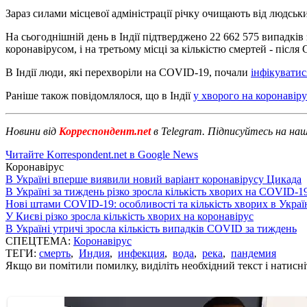
Зараз силами місцевої адміністрації річку очищають від людськи
На сьогоднішній день в Індії підтверджено 22 662 575 випадків 
коронавірусом, і на третьому місці за кількістю смертей - після
В Індії люди, які перехворіли на COVID-19, почали
інфікуватис
Раніше також повідомлялося, що в Індії
у хворого на коронавір
Новини від
Корреспондент.net
в Telegram. Підписуйтесь на на
Читайте Korrespondent.net в Google News
Коронавірус
В Україні вперше виявили новий варіант коронавірусу Цикада
В Україні за тиждень різко зросла кількість хворих на COVID-1
Нові штами COVID-19: особливості та кількість хворих в Украї
У Києві різко зросла кількість хворих на коронавірус
В Україні утричі зросла кількість випадків COVID за тиждень
СПЕЦТЕМА:
Коронавірус
ТЕГИ:
смерть
,
Индия
,
инфекция
,
вода
,
река
,
пандемия
Якщо ви помітили помилку, виділіть необхідний текст і натисніт