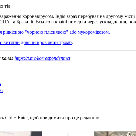
х тіл.
зараження коронавірусом. Індія зараз перебуває на другому місці 
 США та Бразилії. Всього в країні померли через ускладнення, пов'
я рідкісною "чорною пліснявою" або мукоромікозом.
ус витягли довгий кров'яний тромб
.
ш канал
https://t.me/korrespondentnet
9
ні
ь Ctrl + Enter, щоб повідомити про це редакцію.