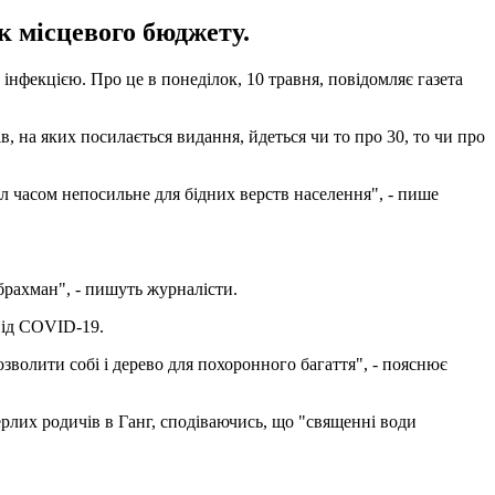
к місцевого бюджету.
інфекцією. Про це в понеділок, 10 травня, повідомляє газета
в, на яких посилається видання, йдеться чи то про 30, то чи про
ил часом непосильне для бідних верств населення", - пише
брахман", - пишуть журналісти.
 від COVID-19.
зволити собі і дерево для похоронного багаття", - пояснює
ерлих родичів в Ганг, сподіваючись, що "священні води