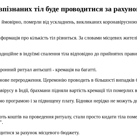
пізнаних тіл буде проводитися за рахуно
кі, ймовірно, померли від ускладнень, викликаних коронавірусною 
нформація про кількість тіл різниться. За словами місцевих жителі
адиційне в індуїзмі спалення тіла відповідно до прийнятих прав
ронний ритуал антьєшті - кремація на багатті.
 нове переродження. Церемонію проводить в більшості випадків 
вірусу в Індії, брахмани підняли вартість кремації тіл померлих
ю програмою і за підвищену плату. Бідняки нерідко не можуть до
ають коштів на проведення ритуалу, стали просто кидати тіла пом
".
одитися за рахунок місцевого бюджету.