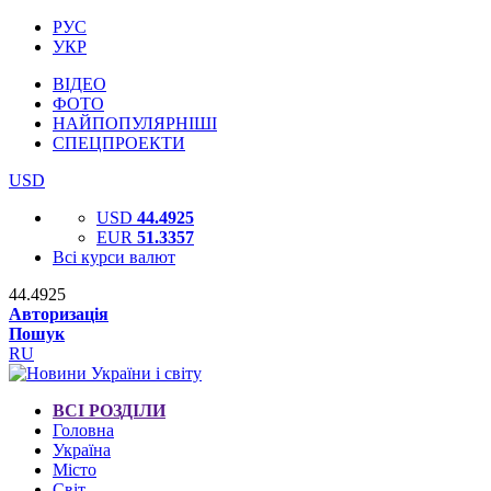
РУС
УКР
ВІДЕО
ФОТО
НАЙПОПУЛЯРНІШІ
СПЕЦПРОЕКТИ
USD
USD
44.4925
EUR
51.3357
Всі курси валют
44.4925
Авторизація
Пошук
RU
ВСІ РОЗДІЛИ
Головна
Україна
Місто
Світ