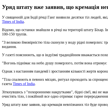
Уряд штату вже заявив, що кремація нев
У священній для Індії річці Ганг виявили десятки тіл людей, я
Times of India
.
Відомо, що останки знайшли в річці на території штату Біхар. І
100-150 трупів.
"З великою ймовірністю тіла скинули у воду рідні померлих: тр
видання.
У газеті пояснюють, що в індуїзмі традиційним вважається похо
"Вогонь піднімає на небо душу померлого, потім вона отримує
Однак з настанням пандемії і зростанням кількості жертв корона
"Тіла спалюють в певних місцях, ритуал проходить за спрощено
газета
Times of India
.
Зіткнувшись з "похоронними накрутками", бідні сім'ї, які не м
очистять тіло, і покійний все одно отримає гарне переродження
Уряд штату вже заявив, що кремація невпізнаних тіл буде пров