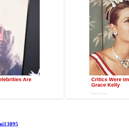
ві
13895