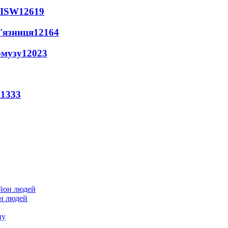
 ISW
12619
'язниця
12164
рмузу
12023
11333
он людей
ну