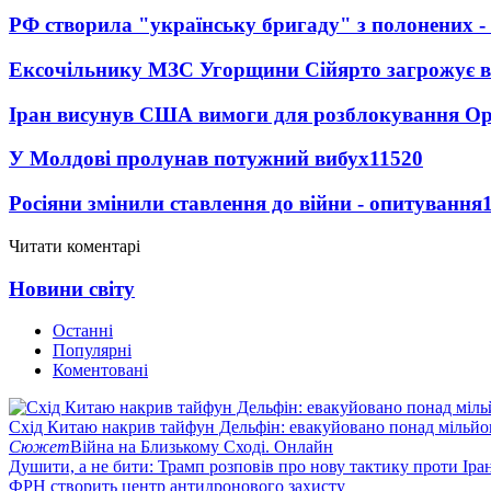
РФ створила "українську бригаду" з полонених -
Ексочільнику МЗС Угорщини Сійярто загрожує в
Іран висунув США вимоги для розблокування О
У Молдові пролунав потужний вибух
11520
Росіяни змінили ставлення до війни - опитування
Читати коментарі
Новини світу
Останні
Популярні
Коментовані
Схід Китаю накрив тайфун Дельфін: евакуйовано понад мільй
Сюжет
Війна на Близькому Сході. Онлайн
Душити, а не бити: Трамп розповів про нову тактику проти Іра
ФРН створить центр антидронового захисту