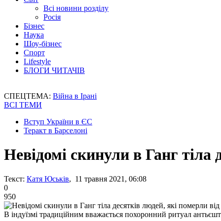
Всі новини розділу
Росія
Бізнес
Наука
Шоу-бізнес
Спорт
Lifestyle
БЛОГИ ЧИТАЧІВ
СПЕЦТЕМА:
Війна в Ірані
ВСІ ТЕМИ
Вступ України в ЄС
Теракт в Барселоні
Невідомі скинули в Ганг тіла 
Текст:
Катя Юськів
, 11 травня 2021, 06:08
0
950
В індуїзмі традиційним вважається похоронний ритуал антьєшті 