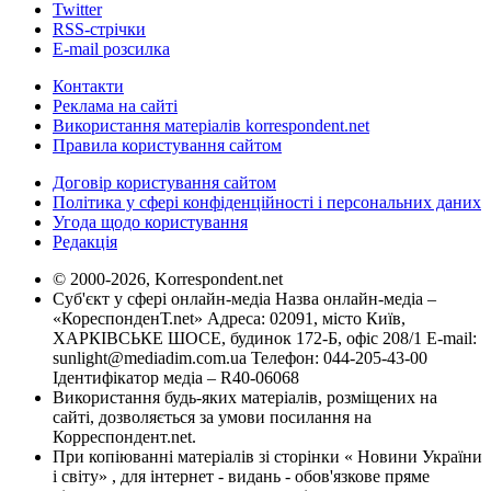
Twitter
RSS-стрічки
E-mail розсилка
Контакти
Реклама на сайті
Використання матеріалів korrespondent.net
Правила користування сайтом
Договір користування сайтом
Політика у сфері конфіденційності і персональних даних
Угода щодо користування
Редакція
© 2000-2026, Korrespondent.net
Суб'єкт у сфері онлайн-медіа Назва онлайн-медіа –
«КореспонденТ.net» Адреса: 02091, місто Київ,
ХАРКІВСЬКЕ ШОСЕ, будинок 172-Б, офіс 208/1 E-mail:
sunlight@mediadim.com.ua
Телефон: 044-205-43-00
Ідентифікатор медіа – R40-06068
Використання будь-яких матеріалів, розміщених на
сайті, дозволяється за умови посилання на
Корреспондент.net.
При копіюванні матеріалів зі сторінки « Новини України
і світу» , для інтернет - видань - обов'язкове пряме