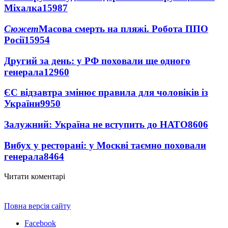
Міхалка
15987
Сюжет
Масова смерть на пляжі. Робота ППО
Росії
15954
Другий за день: у РФ поховали ще одного
генерала
12960
ЄС відзавтра змінює правила для чоловіків із
України
9950
Залужний: Україна не вступить до НАТО
8606
Вибух у ресторані: у Москві таємно поховали
генерала
8464
Читати коментарі
Повна версія сайту
Facebook