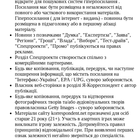
відкрите для пошукових систем гіперпосилання .
Посилання має бути розміщена в незалежності від
повного або часткового використання матеріалів.
Гіперпосилання ( для інтернет - видань) - повинна бути
розміщена в підзаголовку або в першому абзаці
матеріалу.
Новини з позначками "Думка", "Експертиза", "Заява",
"Регіони", "Гроші", "Влада", "Вибори", "Тест-драйв",
"Спецпроекти", "Промо" публікуються на правах
реклами.
Розділ Спецпроекти створюється спільно з
комерційними партнерами.
Будь яке копіювання, публікація, передрук, чи наступне
поширення інформації, що містить посилання на
"Інтерфакс-Україна", EPA / UPG, суворо забороняється.
Власник веб-сторінки в розділі Я-Корреспондент є автор
публікації.
Будь-яке копіювання, передрук та відтворення
фотографічних творів та/або аудіовізуальних творів
правовласника Getty Images - суворо забороняється.
Матеріали сайту korrespondent.net призначені для осіб
старше 21 року (21+). Участь в азартних іграх може
викликати ігрову залежність. Дотримуйтесь правил
(принципів) відповідальної гри. При виявленні перших
ознак залежності негайно зверніться до спеціаліста.