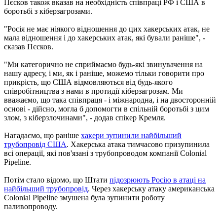
Пєсков також вказав на необхідність співпраці РФ і США в
боротьбі з кіберзагрозами.
"Росія не має ніякого відношення до цих хакерських атак, не
мала відношення і до хакерських атак, які бували раніше", -
сказав Пєсков.
"Ми категорично не сприймаємо будь-які звинувачення на
нашу адресу, і ми, як і раніше, можемо тільки говорити про
прикрість, що США відмовляються від будь-якого
співробітництва з нами в протидії кіберзагрозам. Ми
вважаємо, що така співпраця - і міжнародна, і на двосторонній
основі - дійсно, могла б допомогти в спільній боротьбі з цим
злом, з кіберзлочинами", - додав спікер Кремля.
Нагадаємо, що раніше
хакери зупинили найбільший
трубопровід США
. Хакерська атака тимчасово призупинила
всі операції, які пов'язані з трубопроводом компанії Colonial
Pipeline.
Потім стало відомо, що Штати
підозрюють Росію в атаці на
найбільший трубопровід
. Через хакерську атаку американська
Colonial Pipeline змушена була зупинити роботу
паливопроводу.