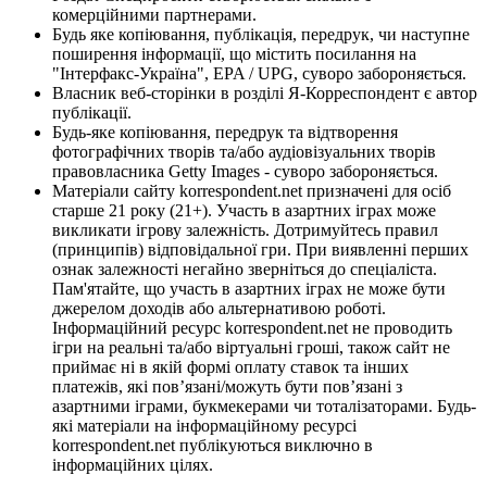
комерційними партнерами.
Будь яке копіювання, публікація, передрук, чи наступне
поширення інформації, що містить посилання на
"Інтерфакс-Україна", EPA / UPG, суворо забороняється.
Власник веб-сторінки в розділі Я-Корреспондент є автор
публікації.
Будь-яке копіювання, передрук та відтворення
фотографічних творів та/або аудіовізуальних творів
правовласника Getty Images - суворо забороняється.
Матеріали сайту korrespondent.net призначені для осіб
старше 21 року (21+). Участь в азартних іграх може
викликати ігрову залежність. Дотримуйтесь правил
(принципів) відповідальної гри. При виявленні перших
ознак залежності негайно зверніться до спеціаліста.
Пам'ятайте, що участь в азартних іграх не може бути
джерелом доходів або альтернативою роботі.
Інформаційний ресурс korrespondent.net не проводить
ігри на реальні та/або віртуальні гроші, також сайт не
приймає ні в якій формі оплату ставок та інших
платежів, які пов’язані/можуть бути пов’язані з
азартними іграми, букмекерами чи тоталізаторами. Будь-
які матеріали на інформаційному ресурсі
korrespondent.net публікуються виключно в
інформаційних цілях.