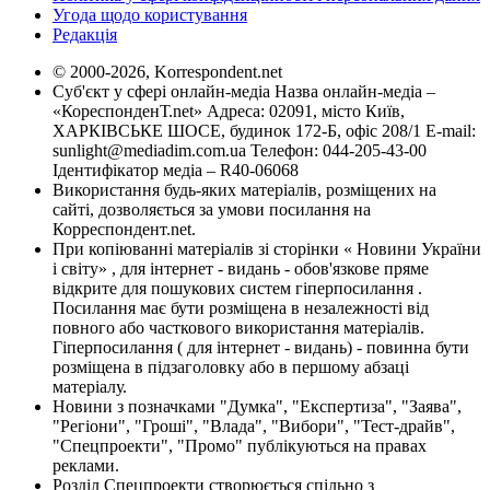
Угода щодо користування
Редакція
© 2000-2026, Korrespondent.net
Суб'єкт у сфері онлайн-медіа Назва онлайн-медіа –
«КореспонденТ.net» Адреса: 02091, місто Київ,
ХАРКІВСЬКЕ ШОСЕ, будинок 172-Б, офіс 208/1 E-mail:
sunlight@mediadim.com.ua
Телефон: 044-205-43-00
Ідентифікатор медіа – R40-06068
Використання будь-яких матеріалів, розміщених на
сайті, дозволяється за умови посилання на
Корреспондент.net.
При копіюванні матеріалів зі сторінки « Новини України
і світу» , для інтернет - видань - обов'язкове пряме
відкрите для пошукових систем гіперпосилання .
Посилання має бути розміщена в незалежності від
повного або часткового використання матеріалів.
Гіперпосилання ( для інтернет - видань) - повинна бути
розміщена в підзаголовку або в першому абзаці
матеріалу.
Новини з позначками "Думка", "Експертиза", "Заява",
"Регіони", "Гроші", "Влада", "Вибори", "Тест-драйв",
"Спецпроекти", "Промо" публікуються на правах
реклами.
Розділ Спецпроекти створюється спільно з