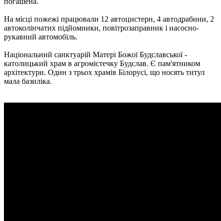
погашена.
На місці пожежі працювали 12 автоцистерн, 4 автодрабини, 2
автоколінчатих підйомники, повітрозаправник і насосно-
рукавний автомобіль.
Національний санктуарій Матері Божої Будславської -
католицький храм в агромістечку Будслав. Є пам'ятником
архітектури. Один з трьох храмів Білорусі, що носять титул
мала базиліка.