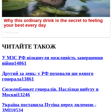
ЧИТАЙТЕ ТАКОЖ
У МЗС РФ відкинули можливість завершення
війни
14861
Другий за день: у РФ поховали ще одного
генерала
13861
Сюжет
Бенкет генералів. Наслідки вибуху в
Москві
13246
Україна поставила Путіна перед дилемою -
ЗМІ
10534