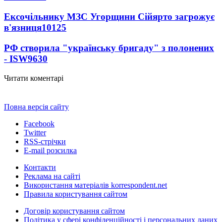
Ексочільнику МЗС Угорщини Сійярто загрожує
в'язниця
10125
РФ створила "українську бригаду" з полонених
- ISW
9630
Читати коментарі
Повна версія сайту
Facebook
Twitter
RSS-стрічки
E-mail розсилка
Контакти
Реклама на сайті
Використання матеріалів korrespondent.net
Правила користування сайтом
Договір користування сайтом
Політика у сфері конфіденційності і персональних даних