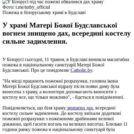
Фото: t.me/tutby_official
Пожежа в білоруському храмі в Будславі
У храмі Матері Божої Будславської
вогнем знищено дах, всередині костелу
сильне задимлення.
У Білорусі сьогодні, 11 травня, в Будславі виникла масштабна
пожежа в національному санктуарії Матері Божої
Будславської. Про це повідомляє
Catholic.by
.
"На місці працюють пожежні розрахунки, головна ікона
Матері Божої Будславської відразу після появи диму була
винесена з храму, а волонтери допомагають виносити з
костелу все, що тільки можливо", - йдеться в повідомленні.
Повідомляється, що біля храму
знищено дах
, всередині
костелу сильне задимлення. До костелу виїхали додаткові
пожежні розрахунки з пожежними драбинами великої
довжини, щоб гасити вогонь на великих висотах. Близько 11
години ранку пожежа в національному санктуарії була