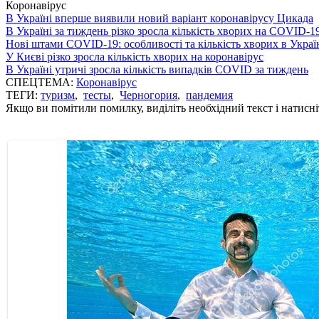
Коронавірус
В Україні вперше виявили новий варіант коронавірусу Цикада
В Україні за тиждень різко зросла кількість хворих на COVID-1
Нові штами COVID-19: особливості та кількість хворих в Украї
У Києві різко зросла кількість хворих на коронавірус
В Україні утричі зросла кількість випадків COVID за тиждень
СПЕЦТЕМА:
Коронавірус
ТЕГИ:
туризм
,
тесты
,
Черногория
,
пандемия
Якщо ви помітили помилку, виділіть необхідний текст і натисніт