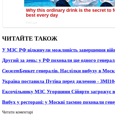
ЧИТАЙТЕ ТАКОЖ
У МЗС РФ відкинули можливість завершення вій
Другий за день: у РФ поховали ще одного генерал
Сюжет
Бенкет генералів. Наслідки вибуху в Моск
Україна поставила Путіна перед дилемою - ЗМІ
10
Ексочільнику МЗС Угорщини Сійярто загрожує в
Вибух у ресторані: у Москві таємно поховали ген
Читати коментарі