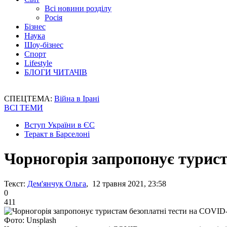
Всі новини розділу
Росія
Бізнес
Наука
Шоу-бізнес
Спорт
Lifestyle
БЛОГИ ЧИТАЧІВ
СПЕЦТЕМА:
Війна в Ірані
ВСІ ТЕМИ
Вступ України в ЄС
Теракт в Барселоні
Чорногорія запропонує турист
Текст:
Дем'янчук Ольга
, 12 травня 2021, 23:58
0
411
Фото: Unsplash