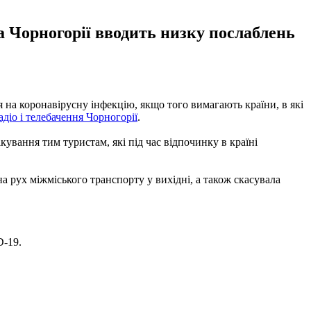
а Чорногорії вводить низку послаблень
я на коронавірусну інфекцію, якщо того вимагають країни, в які
адіо і телебачення Чорногорії
.
кування тим туристам, які під час відпочинку в країні
а рух міжміського транспорту у вихідні, а також скасувала
D-19.