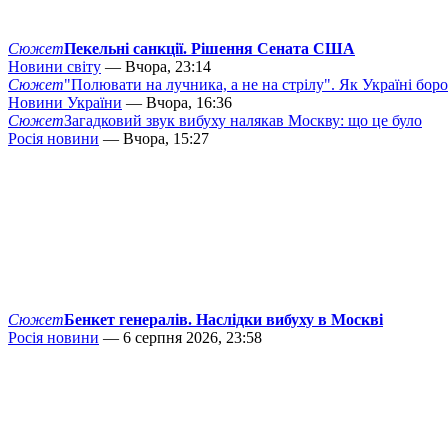
Сюжет
Пекельні санкції. Рішення Сената США
Новини світу
— Вчора, 23:14
Сюжет
"Полювати на лучника, а не на стрілу". Як Україні бор
Новини України
— Вчора, 16:36
Сюжет
Загадковий звук вибуху налякав Москву: що це було
Росія новини
— Вчора, 15:27
Сюжет
Бенкет генералів. Наслідки вибуху в Москві
Росія новини
— 6 серпня 2026, 23:58