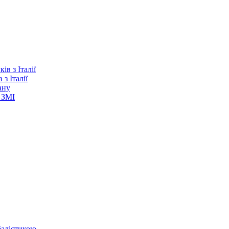
з Італії
ану
 ЗМІ