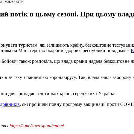
ід'їжджають
ий потік в цьому сезоні. При цьому влад
понувати туристам, які залишають країну, безкоштовне тестуванн
ланням на Міністерство охорони здоров'я республіки повідомляє
Р
-Бойовіч також розповіла, що влада країни надала безкоштовне лі
 в зв'язку з пандемією коронавірусу. Так, влада зняла заборону н
їни для громадян з чотирьох країн, серед яких і Україна.
ндрівників
, які пройшли повну програму вакцинації проти COVI
канал
https://t.me/korrespondentnet