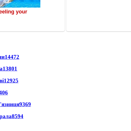
ни
14472
а
13801
ві
12925
406
'язниця
9369
ерала
8594