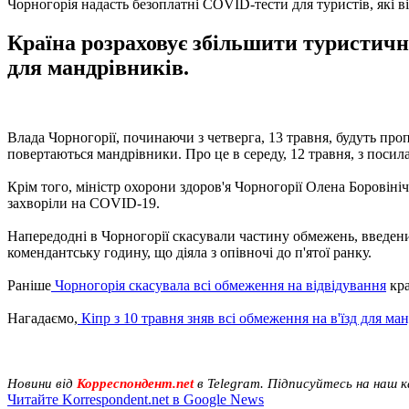
Чорногорія надасть безоплатні COVID-тести для туристів, які в
Країна розраховує збільшити туристичн
для мандрівників.
Влада Чорногорії, починаючи з четверга, 13 травня, будуть про
повертаються мандрівники. Про це в середу, 12 травня, з поси
Крім того, міністр охорони здоров'я Чорногорії Олена Боровініч
захворіли на COVID-19.
Напередодні в Чорногорії скасували частину обмежень, введених
комендантську годину, що діяла з опівночі до п'ятої ранку.
Раніше
Чорногорія скасувала всі обмеження на відвідування
кра
Нагадаємо,
Кіпр з 10 травня зняв всі обмеження на в'їзд для ма
Новини від
Корреспондент.net
в Telegram. Підписуйтесь на наш 
Читайте Korrespondent.net в Google News