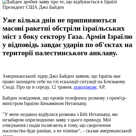
Президент США Джо Байден
Уже кілька днів не припиняються
масові ракетні обстріли ізраїльських
міст з боку сектору Газа. Армія Ізраїлю
у відповідь завдає ударів по об'єктах на
території палестинського анклаву.
Американський лідер Джо Байден заявив, що Ізраїль має
право захищати себе на тлі ескалації ситуації на Близькому
Сході. Про це в середу, 12 травня,
повідомляє
AP.
Байден повідомив, що провів телефонну розмову з прем'єр-
міністром Ізраїлю Біньяміном Нетаньяху.
"У мене недавно відбулася розмова з Бібі Нетаньяху, ми
незабаром оприлюднимо заяву з цього приводу. Мої
очікування і надія полягають в тому, що скорочення
насильства буде раніше, а не пізніше", - сказав американський