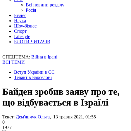
Всі новини розділу
Росія
Бізнес
Наука
Шоу-бізнес
Спорт
Lifestyle
БЛОГИ ЧИТАЧІВ
СПЕЦТЕМА:
Війна в Ірані
ВСІ ТЕМИ
Вступ України в ЄС
Теракт в Барселоні
Байден зробив заяву про те,
що відбувається в Ізраїлі
Текст:
Дем'янчук Ольга
, 13 травня 2021, 01:55
0
1977