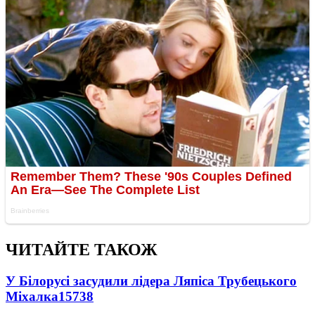
ЧИТАЙТЕ ТАКОЖ
У Білорусі засудили лідера Ляпіса Трубецького
Міхалка
15738