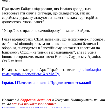
лідер.
При цьому Байден підкреслив, що Ізраїлю доводиться
застосовувати силу в ситуації, що складається, так як
єврейську державу атакують з палестинських територій за
допомогою "тисяч ракет".
"У Ізраїлю є право на самооборону", - заявив Байден.
Глава адміністрації США запевнив, що американські посадові
особи, які відповідають за питання національної безпеки і
оборони, знаходяться в "постійному контакті з колегами на
Близькому Сході - не тільки з ізраїльтянами", але і з усіма
іншими сторонами, включаючи Єгипет, Саудівську Аравію,
ОАЕ та інші.
Нагадаємо, сьогодні в Армії Ізраїлю заявили
про ліквідацію
командирів кібер-військ ХАМАСу.
Ізраїль і Палестина в вогні. Продовження ескалації
Новини від
Корреспондент.net
в Telegram. Підписуйтесь на наш
канал
https://t.me/korrespondentnet