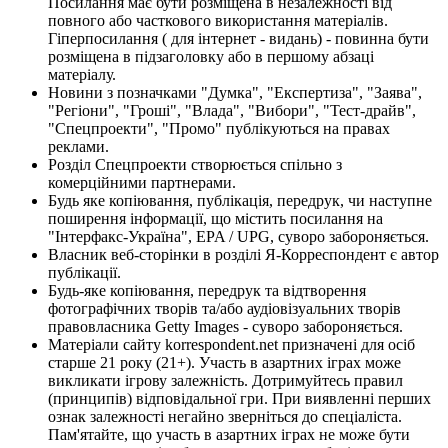
Посилання має бути розміщена в незалежності від
повного або часткового використання матеріалів.
Гіперпосилання ( для інтернет - видань) - повинна бути
розміщена в підзаголовку або в першому абзаці
матеріалу.
Новини з позначками "Думка", "Експертиза", "Заява",
"Регіони", "Гроші", "Влада", "Вибори", "Тест-драйв",
"Спецпроекти", "Промо" публікуються на правах
реклами.
Розділ Спецпроекти створюється спільно з
комерційними партнерами.
Будь яке копіювання, публікація, передрук, чи наступне
поширення інформації, що містить посилання на
"Інтерфакс-Україна", EPA / UPG, суворо забороняється.
Власник веб-сторінки в розділі Я-Корреспондент є автор
публікації.
Будь-яке копіювання, передрук та відтворення
фотографічних творів та/або аудіовізуальних творів
правовласника Getty Images - суворо забороняється.
Матеріали сайту korrespondent.net призначені для осіб
старше 21 року (21+). Участь в азартних іграх може
викликати ігрову залежність. Дотримуйтесь правил
(принципів) відповідальної гри. При виявленні перших
ознак залежності негайно зверніться до спеціаліста.
Пам'ятайте, що участь в азартних іграх не може бути