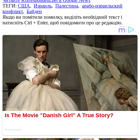
Читайте Korrespondent.net в Google News
ТЕГИ:
США
,
Израиль
,
Палестина
,
арабо-израильский
конфликт
,
Байден
Якщо ви помітили помилку, виділіть необхідний текст і
натисніть Ctrl + Enter, щоб повідомити про це редакцію.