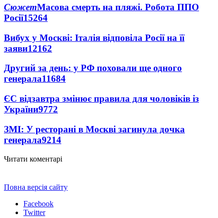
Сюжет
Масова смерть на пляжі. Робота ППО
Росії
15264
Вибух у Москві: Італія відповіла Росії на її
заяви
12162
Другий за день: у РФ поховали ще одного
генерала
11684
ЄС відзавтра змінює правила для чоловіків із
України
9772
ЗМІ: У ресторані в Москві загинула дочка
генерала
9214
Читати коментарі
Повна версія сайту
Facebook
Twitter