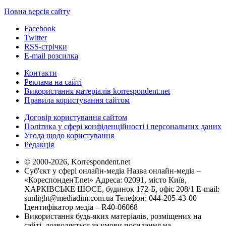
Повна версія сайту
Facebook
Twitter
RSS-стрічки
E-mail розсилка
Контакти
Реклама на сайті
Використання матеріалів korrespondent.net
Правила користування сайтом
Договір користування сайтом
Політика у сфері конфіденційності і персональних даних
Угода щодо користування
Редакція
© 2000-2026, Korrespondent.net
Суб'єкт у сфері онлайн-медіа Назва онлайн-медіа –
«КореспонденТ.net» Адреса: 02091, місто Київ,
ХАРКІВСЬКЕ ШОСЕ, будинок 172-Б, офіс 208/1 E-mail:
sunlight@mediadim.com.ua
Телефон: 044-205-43-00
Ідентифікатор медіа – R40-06068
Використання будь-яких матеріалів, розміщених на
сайті, дозволяється за умови посилання на