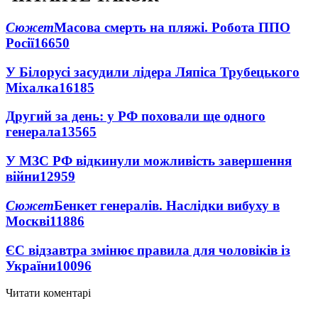
Сюжет
Масова смерть на пляжі. Робота ППО
Росії
16650
У Білорусі засудили лідера Ляпіса Трубецького
Міхалка
16185
Другий за день: у РФ поховали ще одного
генерала
13565
У МЗС РФ відкинули можливість завершення
війни
12959
Сюжет
Бенкет генералів. Наслідки вибуху в
Москві
11886
ЄС відзавтра змінює правила для чоловіків із
України
10096
Читати коментарі