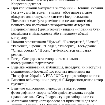
Корреспондент.net.
При копіюванні матеріалів зі сторінки « Новини України
і світу» , для інтернет - видань - обов'язкове пряме
відкрите для пошукових систем гіперпосилання .
Посилання має бути розміщена в незалежності від
повного або часткового використання матеріалів.
Гіперпосилання ( для інтернет - видань) - повинна бути
розміщена в підзаголовку або в першому абзаці
матеріалу.
Новини з позначками "Думка", "Експертиза", "Заява",
"Регіони", "Гроші", "Влада", "Вибори", "Тест-драйв",
"Спецпроекти", "Промо" публікуються на правах
реклами.
Розділ Спецпроекти створюється спільно з
комерційними партнерами.
Будь яке копіювання, публікація, передрук, чи наступне
поширення інформації, що містить посилання на
"Інтерфакс-Україна", EPA / UPG, суворо забороняється.
Власник веб-сторінки в розділі Я-Корреспондент є автор
публікації.
Будь-яке копіювання, передрук та відтворення
фотографічних творів та/або аудіовізуальних творів
правовласника Getty Images - суворо забороняється.
Матеріали сайту korrespondent.net призначені для осіб