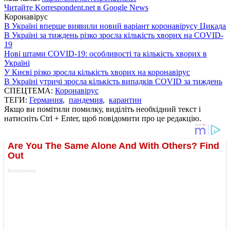
Читайте Korrespondent.net в Google News
Коронавірус
В Україні вперше виявили новий варіант коронавірусу Цикада
В Україні за тиждень різко зросла кількість хворих на COVID-
19
Нові штами COVID-19: особливості та кількість хворих в
Україні
У Києві різко зросла кількість хворих на коронавірус
В Україні утричі зросла кількість випадків COVID за тиждень
СПЕЦТЕМА:
Коронавірус
ТЕГИ:
Германия
,
пандемия
,
карантин
Якщо ви помітили помилку, виділіть необхідний текст і
натисніть Ctrl + Enter, щоб повідомити про це редакцію.