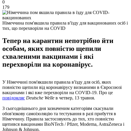
0
179
Німеччина пом'якшила правила в'їзду для вакцинованих осіб і
тих, що перехворіли на COVID
Тепер на карантин непотрібно йти
особам, яких повністю щепили
схваленими вакцинами і які
перехворіли на коронавірус.
У Німеччині пом'якшили правила в'їзду для осіб, яких
повністю щепили від коронавірусу визнаними в Євросоюзі
вакцинами і які вже перехворіли на COVID-19. Про це
повідомляє
Deutsche Welle
в четвер, 13 травня.
З сьогоднішнього дня зазначеним категоріям скасували
обов'язкову самоізоляцію та тестування в разі прибуття в
Німеччину. Правила застосовують до тих, хто повністю
щепився вакцинами BioNTech / Pfizer, Moderna, AstraZeneca і
Johnson & Johnson.