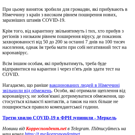
При цьому виняток зробили для громадян, які прибувають в
Німеччину з країн з високим рівнем поширення нових,
заразніших штамів COVID-19.
Крім того, від карантину звільнятимуть і тих, хто прибув з
регіонів з низьким рівнем поширення вірусу, де показник
захворюваності від 50 до 200 за останні 7 днів на 100 тисяч
населення, однак їм треба мати при собі негативний тест на
коронавірус.
Всім іншим особам, які прибуватимуть, треба буде
відправитися на карантин і через п'ять днів здати тест на
COVID.
Нагадаємо, що раніше
вакцинованих людей в Німеччині
звільнили від обмежень
. Особи, які отримали щеплення від
коронавірусу, не зобов'язані дотримуватися обмеження, що
стосується кількості контактів, а також на них більше не
поширюється правило комендантської години.
Третю хвилю COVID-19 в ФРН зупинили - Меркель
Новини від
Корреспондент.net
в Telegram. Підписуйтесь на
наш канал
https://t.me/korrespondentnet