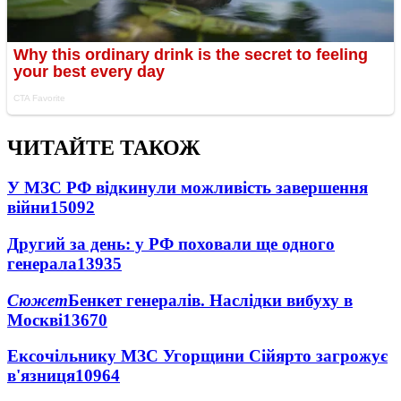
ЧИТАЙТЕ ТАКОЖ
У МЗС РФ відкинули можливість завершення
війни
15092
Другий за день: у РФ поховали ще одного
генерала
13935
Сюжет
Бенкет генералів. Наслідки вибуху в
Москві
13670
Ексочільнику МЗС Угорщини Сійярто загрожує
в'язниця
10964