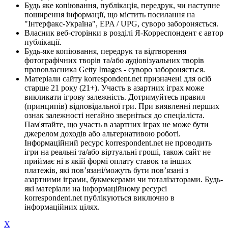
Будь яке копіювання, публікація, передрук, чи наступне
поширення інформації, що містить посилання на
"Інтерфакс-Україна", EPA / UPG, суворо забороняється.
Власник веб-сторінки в розділі Я-Корреспондент є автор
публікації.
Будь-яке копіювання, передрук та відтворення
фотографічних творів та/або аудіовізуальних творів
правовласника Getty Images - суворо забороняється.
Матеріали сайту korrespondent.net призначені для осіб
старше 21 року (21+). Участь в азартних іграх може
викликати ігрову залежність. Дотримуйтесь правил
(принципів) відповідальної гри. При виявленні перших
ознак залежності негайно зверніться до спеціаліста.
Пам'ятайте, що участь в азартних іграх не може бути
джерелом доходів або альтернативою роботі.
Інформаційний ресурс korrespondent.net не проводить
ігри на реальні та/або віртуальні гроші, також сайт не
приймає ні в якій формі оплату ставок та інших
платежів, які пов’язані/можуть бути пов’язані з
азартними іграми, букмекерами чи тоталізаторами. Будь-
які матеріали на інформаційному ресурсі
korrespondent.net публікуються виключно в
інформаційних цілях.
X