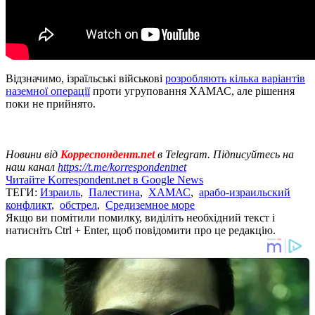
Відзначимо, ізраїльські військові
розробляють кілька варіантів
наземної операції
проти угруповання ХАМАС, але рішення
поки не прийнято.
Новини від
Корреспондент.net
в Telegram. Підписуйтесь на
наш канал
https://t.me/korrespondentnet
Читайте Korrespondent.net в Google News
ТЕГИ:
Израиль
,
Палестина
,
ХАМАС
,
арабо-израильский
конфликт
,
обстрел
,
Средиземное море
Якщо ви помітили помилку, виділіть необхідний текст і
натисніть Ctrl + Enter, щоб повідомити про це редакцію.