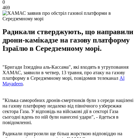
0
469
Радикали стверджують, що направили
дрони-камікадзе на газову платформу
Ізраїлю в Середземному морі.
"Бригади Іззеддіна аль-Кассама", які входять в угруповання
ХАМАС, заявили в четвер, 13 травня, про атаку на газову
платформу в Середземному морі, повідомив телеканал
Аl
Mayadeen
.
"Кілька саморобних дронів-смертників були з середи націлені
на газову платформу недалеко від північного узбережжя
сектора Газа. У відповідь на військові дії в секторі Газа
сьогодні вдень по ній були нанесені удари", - йдеться в
повідомленні.
Радикали пригрозили ще більш жорсткою відповіддю на