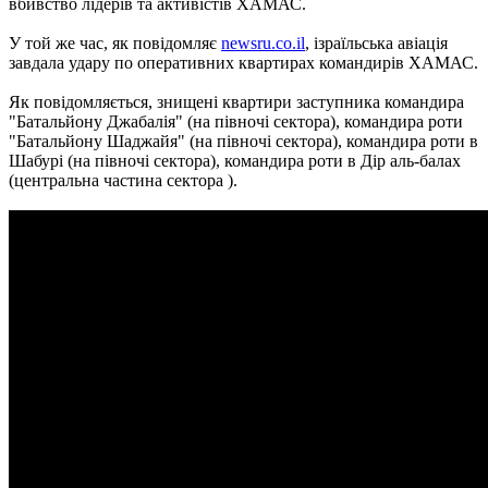
вбивство лідерів та активістів ХАМАС.
У той же час, як повідомляє
newsru.co.il
, ізраїльська авіація
завдала удару по оперативних квартирах командирів ХАМАС.
Як повідомляється, знищені квартири заступника командира
"Батальйону Джабалія" (на півночі сектора), командира роти
"Батальйону Шаджайя" (на півночі сектора), командира роти в
Шабурі (на півночі сектора), командира роти в Дір аль-балах
(центральна частина сектора ).