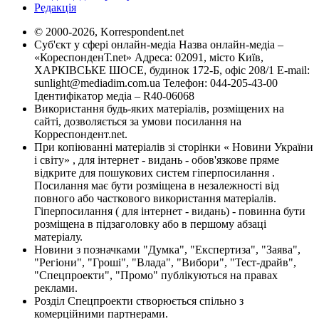
Редакція
© 2000-2026, Korrespondent.net
Суб'єкт у сфері онлайн-медіа Назва онлайн-медіа –
«КореспонденТ.net» Адреса: 02091, місто Київ,
ХАРКІВСЬКЕ ШОСЕ, будинок 172-Б, офіс 208/1 E-mail:
sunlight@mediadim.com.ua
Телефон: 044-205-43-00
Ідентифікатор медіа – R40-06068
Використання будь-яких матеріалів, розміщених на
сайті, дозволяється за умови посилання на
Корреспондент.net.
При копіюванні матеріалів зі сторінки « Новини України
і світу» , для інтернет - видань - обов'язкове пряме
відкрите для пошукових систем гіперпосилання .
Посилання має бути розміщена в незалежності від
повного або часткового використання матеріалів.
Гіперпосилання ( для інтернет - видань) - повинна бути
розміщена в підзаголовку або в першому абзаці
матеріалу.
Новини з позначками "Думка", "Експертиза", "Заява",
"Регіони", "Гроші", "Влада", "Вибори", "Тест-драйв",
"Спецпроекти", "Промо" публікуються на правах
реклами.
Розділ Спецпроекти створюється спільно з
комерційними партнерами.