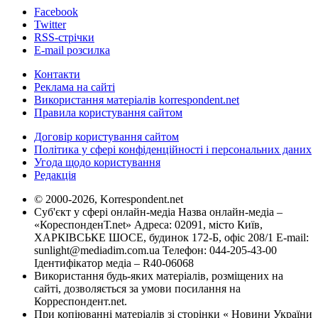
Facebook
Twitter
RSS-стрічки
E-mail розсилка
Контакти
Реклама на сайті
Використання матеріалів korrespondent.net
Правила користування сайтом
Договір користування сайтом
Політика у сфері конфіденційності і персональних даних
Угода щодо користування
Редакція
© 2000-2026, Korrespondent.net
Суб'єкт у сфері онлайн-медіа Назва онлайн-медіа –
«КореспонденТ.net» Адреса: 02091, місто Київ,
ХАРКІВСЬКЕ ШОСЕ, будинок 172-Б, офіс 208/1 E-mail:
sunlight@mediadim.com.ua
Телефон: 044-205-43-00
Ідентифікатор медіа – R40-06068
Використання будь-яких матеріалів, розміщених на
сайті, дозволяється за умови посилання на
Корреспондент.net.
При копіюванні матеріалів зі сторінки « Новини України