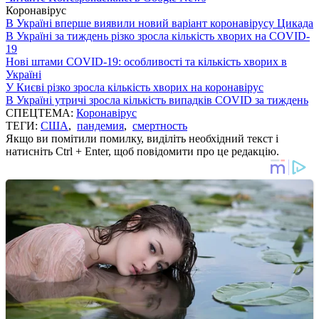
Коронавірус
В Україні вперше виявили новий варіант коронавірусу Цикада
В Україні за тиждень різко зросла кількість хворих на COVID-
19
Нові штами COVID-19: особливості та кількість хворих в
Україні
У Києві різко зросла кількість хворих на коронавірус
В Україні утричі зросла кількість випадків COVID за тиждень
СПЕЦТЕМА:
Коронавірус
ТЕГИ:
США
,
пандемия
,
смертность
Якщо ви помітили помилку, виділіть необхідний текст і
натисніть Ctrl + Enter, щоб повідомити про це редакцію.