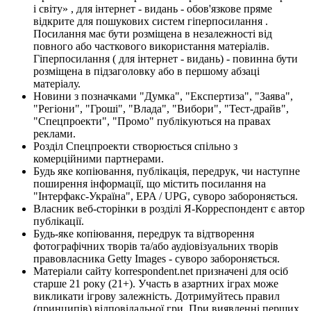
і світу» , для інтернет - видань - обов'язкове пряме
відкрите для пошукових систем гіперпосилання .
Посилання має бути розміщена в незалежності від
повного або часткового використання матеріалів.
Гіперпосилання ( для інтернет - видань) - повинна бути
розміщена в підзаголовку або в першому абзаці
матеріалу.
Новини з позначками "Думка", "Експертиза", "Заява",
"Регіони", "Гроші", "Влада", "Вибори", "Тест-драйв",
"Спецпроекти", "Промо" публікуються на правах
реклами.
Розділ Спецпроекти створюється спільно з
комерційними партнерами.
Будь яке копіювання, публікація, передрук, чи наступне
поширення інформації, що містить посилання на
"Інтерфакс-Україна", EPA / UPG, суворо забороняється.
Власник веб-сторінки в розділі Я-Корреспондент є автор
публікації.
Будь-яке копіювання, передрук та відтворення
фотографічних творів та/або аудіовізуальних творів
правовласника Getty Images - суворо забороняється.
Матеріали сайту korrespondent.net призначені для осіб
старше 21 року (21+). Участь в азартних іграх може
викликати ігрову залежність. Дотримуйтесь правил
(принципів) відповідальної гри. При виявленні перших