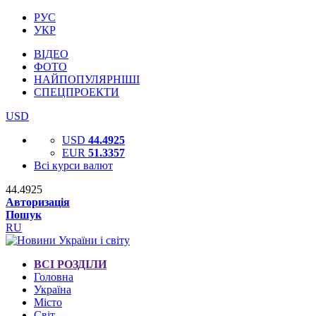
РУС
УКР
ВІДЕО
ФОТО
НАЙПОПУЛЯРНІШІ
СПЕЦПРОЕКТИ
USD
USD
44.4925
EUR
51.3357
Всі курси валют
44.4925
Авторизація
Пошук
RU
ВСІ РОЗДІЛИ
Головна
Україна
Місто
Світ