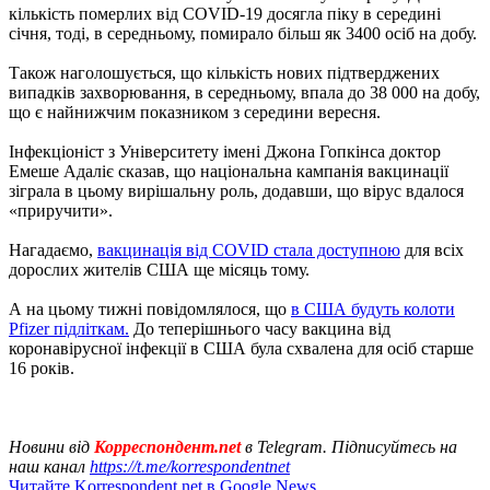
кількість померлих від COVID-19 досягла піку в середині
січня, тоді, в середньому, помирало більш як 3400 осіб на добу.
Також наголошується, що кількість нових підтверджених
випадків захворювання, в середньому, впала до 38 000 на добу,
що є найнижчим показником з середини вересня.
Інфекціоніст з Університету імені Джона Гопкінса доктор
Емеше Адаліє сказав, що національна кампанія вакцинації
зіграла в цьому вирішальну роль, додавши, що вірус вдалося
«приручити».
Нагадаємо,
вакцинація від COVID стала доступною
для всіх
дорослих жителів США ще місяць тому.
А на цьому тижні повідомлялося, що
в США будуть колоти
Pfizer підліткам.
До теперішнього часу вакцина від
коронавірусної інфекції в США була схвалена для осіб старше
16 років.
Новини від
Корреспондент.net
в Telegram. Підписуйтесь на
наш канал
https://t.me/korrespondentnet
Читайте Korrespondent.net в Google News