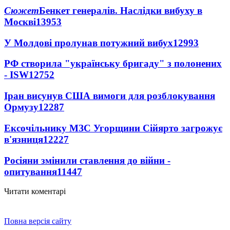
Сюжет
Бенкет генералів. Наслідки вибуху в
Москві
13953
У Молдові пролунав потужний вибух
12993
РФ створила "українську бригаду" з полонених
- ISW
12752
Іран висунув США вимоги для розблокування
Ормузу
12287
Ексочільнику МЗС Угорщини Сійярто загрожує
в'язниця
12227
Росіяни змінили ставлення до війни -
опитування
11447
Читати коментарі
Повна версія сайту