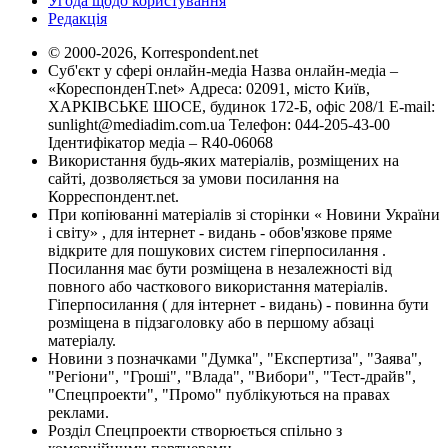
Угода щодо користування
Редакція
© 2000-2026, Korrespondent.net
Суб'єкт у сфері онлайн-медіа Назва онлайн-медіа –
«КореспонденТ.net» Адреса: 02091, місто Київ,
ХАРКІВСЬКЕ ШОСЕ, будинок 172-Б, офіс 208/1 E-mail:
sunlight@mediadim.com.ua
Телефон: 044-205-43-00
Ідентифікатор медіа – R40-06068
Використання будь-яких матеріалів, розміщених на
сайті, дозволяється за умови посилання на
Корреспондент.net.
При копіюванні матеріалів зі сторінки « Новини України
і світу» , для інтернет - видань - обов'язкове пряме
відкрите для пошукових систем гіперпосилання .
Посилання має бути розміщена в незалежності від
повного або часткового використання матеріалів.
Гіперпосилання ( для інтернет - видань) - повинна бути
розміщена в підзаголовку або в першому абзаці
матеріалу.
Новини з позначками "Думка", "Експертиза", "Заява",
"Регіони", "Гроші", "Влада", "Вибори", "Тест-драйв",
"Спецпроекти", "Промо" публікуються на правах
реклами.
Розділ Спецпроекти створюється спільно з