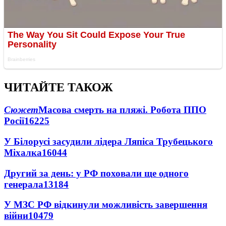
ЧИТАЙТЕ ТАКОЖ
Сюжет
Масова смерть на пляжі. Робота ППО
Росії
16225
У Білорусі засудили лідера Ляпіса Трубецького
Міхалка
16044
Другий за день: у РФ поховали ще одного
генерала
13184
У МЗС РФ відкинули можливість завершення
війни
10479