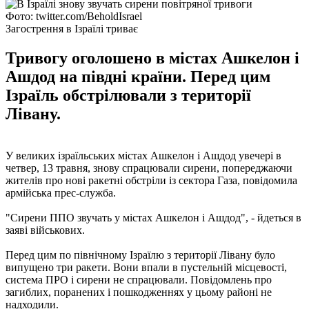
Фото: twitter.com/BeholdIsrael
Загострення в Ізраїлі триває
Тривогу оголошено в містах Ашкелон і
Ашдод на півдні країни. Перед цим
Ізраїль обстрілювали з території
Лівану.
У великих ізраїльських містах Ашкелон і Ашдод увечері в
четвер, 13 травня, знову спрацювали сирени, попереджаючи
жителів про нові ракетні обстріли із сектора Газа, повідомила
армійська прес-служба.
"Сирени ППО звучать у містах Ашкелон і Ашдод", - йдеться в
заяві військових.
Перед цим по північному Ізраїлю з території Лівану було
випущено три ракети. Вони впали в пустельній місцевості,
система ПРО і сирени не спрацювали. Повідомлень про
загиблих, поранених і пошкодженнях у цьому районі не
надходили.