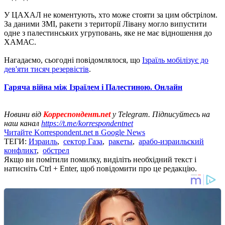
У ЦАХАЛ не коментують, хто може стояти за цим обстрілом.
За даними ЗМІ, ракети з території Лівану могло випустити
одне з палестинських угруповань, яке не має відношення до
ХАМАС.
Нагадаємо, сьогодні повідомлялося, що
Ізраїль мобілізує до
дев'яти тисяч резервістів
.
Гаряча війна між Ізраїлем і Палестиною. Онлайн
Новини від
Корреспондент.net
у Telegram. Підписуйтесь на
наш канал
https://t.me/korrespondentnet
Читайте Korrespondent.net в Google News
ТЕГИ:
Израиль
,
сектор Газа
,
ракеты
,
арабо-израильский
конфликт
,
обстрел
Якщо ви помітили помилку, виділіть необхідний текст і
натисніть Ctrl + Enter, щоб повідомити про це редакцію.