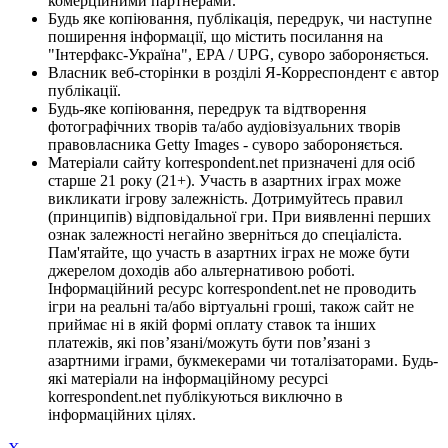
комерційними партнерами.
Будь яке копіювання, публікація, передрук, чи наступне
поширення інформації, що містить посилання на
"Інтерфакс-Україна", EPA / UPG, суворо забороняється.
Власник веб-сторінки в розділі Я-Корреспондент є автор
публікації.
Будь-яке копіювання, передрук та відтворення
фотографічних творів та/або аудіовізуальних творів
правовласника Getty Images - суворо забороняється.
Матеріали сайту korrespondent.net призначені для осіб
старше 21 року (21+). Участь в азартних іграх може
викликати ігрову залежність. Дотримуйтесь правил
(принципів) відповідальної гри. При виявленні перших
ознак залежності негайно зверніться до спеціаліста.
Пам'ятайте, що участь в азартних іграх не може бути
джерелом доходів або альтернативою роботі.
Інформаційний ресурс korrespondent.net не проводить
ігри на реальні та/або віртуальні гроші, також сайт не
приймає ні в якій формі оплату ставок та інших
платежів, які пов’язані/можуть бути пов’язані з
азартними іграми, букмекерами чи тоталізаторами. Будь-
які матеріали на інформаційному ресурсі
korrespondent.net публікуються виключно в
інформаційних цілях.