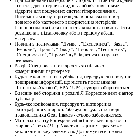
При копіюванні матеріалів зі сторінки « Новини України
і світу» , для інтернет - видань - обов'язкове пряме
відкрите для пошукових систем гіперпосилання .
Посилання має бути розміщена в незалежності від
повного або часткового використання матеріалів.
Гіперпосилання ( для інтернет - видань) - повинна бути
розміщена в підзаголовку або в першому абзаці
матеріалу.
Новини з позначками "Думка", "Експертиза", "Заява",
"Регіони", "Гроші", "Влада", "Вибори", "Тест-драйв",
"Спецпроекти", "Промо" публікуються на правах
реклами.
Розділ Спецпроекти створюється спільно з
комерційними партнерами.
Будь яке копіювання, публікація, передрук, чи наступне
поширення інформації, що містить посилання на
"Інтерфакс-Україна", EPA / UPG, суворо забороняється.
Власник веб-сторінки в розділі Я-Корреспондент є автор
публікації.
Будь-яке копіювання, передрук та відтворення
фотографічних творів та/або аудіовізуальних творів
правовласника Getty Images - суворо забороняється.
Матеріали сайту korrespondent.net призначені для осіб
старше 21 року (21+). Участь в азартних іграх може
викликати ігрову залежність. Дотримуйтесь правил