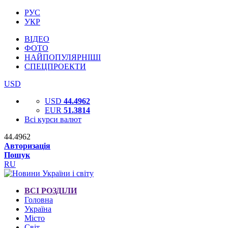
РУС
УКР
ВІДЕО
ФОТО
НАЙПОПУЛЯРНІШІ
СПЕЦПРОЕКТИ
USD
USD
44.4962
EUR
51.3814
Всі курси валют
44.4962
Авторизація
Пошук
RU
ВСІ РОЗДІЛИ
Головна
Україна
Місто
Світ