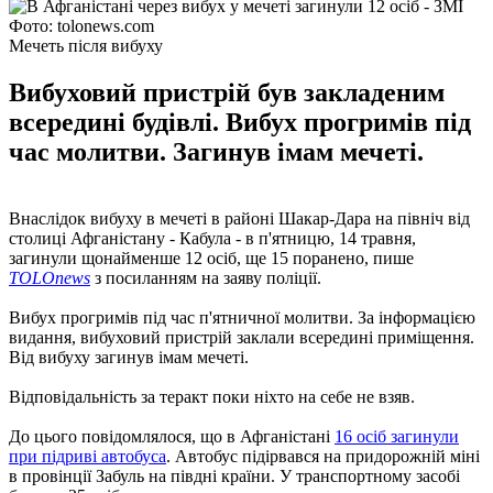
Фото: tolonews.com
Мечеть після вибуху
Вибуховий пристрій був закладеним
всередині будівлі. Вибух прогримів під
час молитви. Загинув імам мечеті.
Внаслідок вибуху в мечеті в районі Шакар-Дара на північ від
столиці Афганістану - Кабула - в п'ятницю, 14 травня,
загинули щонайменше 12 осіб, ще 15 поранено, пише
TOLOnews
з посиланням на заяву поліції.
Вибух прогримів під час п'ятничної молитви. За інформацією
видання, вибуховий пристрій заклали всередині приміщення.
Від вибуху загинув імам мечеті.
Відповідальність за теракт поки ніхто на себе не взяв.
До цього повідомлялося, що в Афганістані
16 осіб загинули
при підриві автобуса
. Автобус підірвався на придорожній міні
в провінції Забуль на півдні країни. У транспортному засобі