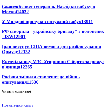
Сюжет
Бенкет генералів. Наслідки вибуху в
Москві
14032
У Молдові пролунав потужний вибух
13911
РФ створила "українську бригаду" з полонених
- ISW
12901
Іран висунув США вимоги для розблокування
Ормузу
12332
Ексочільнику МЗС Угорщини Сійярто загрожує
в'язниця
12265
Росіяни змінили ставлення до війни -
опитування
11536
Читати коментарі
Повна версія сайту