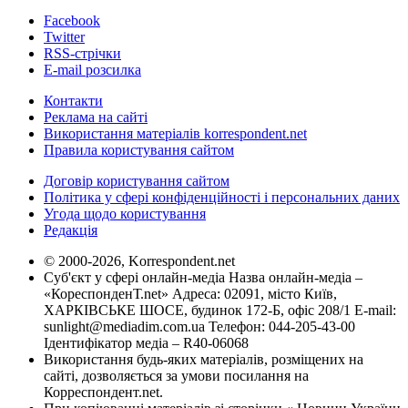
Facebook
Twitter
RSS-стрічки
E-mail розсилка
Контакти
Реклама на сайті
Використання матеріалів korrespondent.net
Правила користування сайтом
Договір користування сайтом
Політика у сфері конфіденційності і персональних даних
Угода щодо користування
Редакція
© 2000-2026, Korrespondent.net
Суб'єкт у сфері онлайн-медіа Назва онлайн-медіа –
«КореспонденТ.net» Адреса: 02091, місто Київ,
ХАРКІВСЬКЕ ШОСЕ, будинок 172-Б, офіс 208/1 E-mail:
sunlight@mediadim.com.ua
Телефон: 044-205-43-00
Ідентифікатор медіа – R40-06068
Використання будь-яких матеріалів, розміщених на
сайті, дозволяється за умови посилання на
Корреспондент.net.