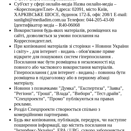
Суб'єкт у сфері онлайн-медіа Назва онлайн-медіа –
«КореспонденТ.net» Адреса: 02091, місто Київ,
ХАРКІВСЬКЕ ШОСЕ, будинок 172-Б, офіс 208/1 E-mail:
sunlight@mediadim.com.ua
Телефон: 044-205-43-00
Ідентифікатор медіа – R40-06068
Використання будь-яких матеріалів, розміщених на
сайті, дозволяється за умови посилання на
Корреспондент.net.
При копіюванні матеріалів зі сторінки « Новини України
і світу» , для інтернет - видань - обов'язкове пряме
відкрите для пошукових систем гіперпосилання .
Посилання має бути розміщена в незалежності від
повного або часткового використання матеріалів.
Гіперпосилання ( для інтернет - видань) - повинна бути
розміщена в підзаголовку або в першому абзаці
матеріалу.
Новини з позначками "Думка", "Експертиза", "Заява",
"Регіони", "Гроші", "Влада", "Вибори", "Тест-драйв",
"Спецпроекти", "Промо" публікуються на правах
реклами.
Розділ Спецпроекти створюється спільно з
комерційними партнерами.
Будь яке копіювання, публікація, передрук, чи наступне
поширення інформації, що містить посилання на
"Інтерфакс-Україна", EPA / UPG, суворо забороняється.