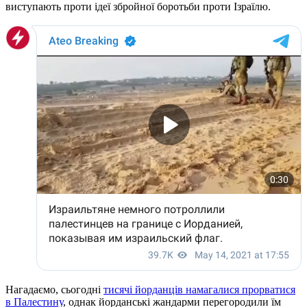
виступають проти ідеї збройної боротьби проти Ізраїлю.
Нагадаємо, сьогодні
тисячі йорданців намагалися прорватися
в Палестину
, однак йорданські жандарми перегородили їм