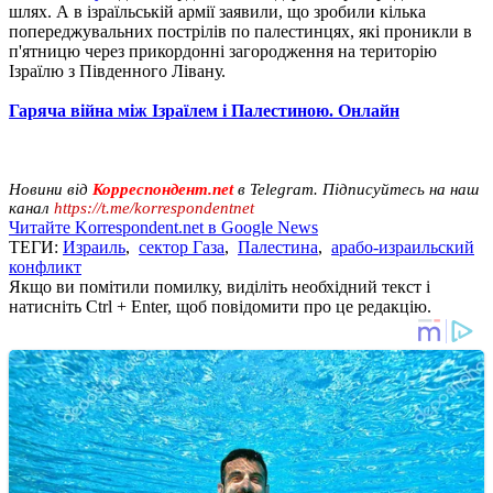
шлях. А в ізраїльській армії заявили, що зробили кілька
попереджувальних пострілів по палестинцях, які проникли в
п'ятницю через прикордонні загородження на територію
Ізраїлю з Південного Лівану.
Гаряча війна між Ізраїлем і Палестиною. Онлайн
Новини від
Корреспондент.net
в Telegram. Підписуйтесь на наш
канал
https://t.me/korrespondentnet
Читайте Korrespondent.net в Google News
ТЕГИ:
Израиль
,
сектор Газа
,
Палестина
,
арабо-израильский
конфликт
Якщо ви помітили помилку, виділіть необхідний текст і
натисніть Ctrl + Enter, щоб повідомити про це редакцію.