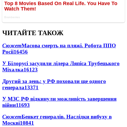
ЧИТАЙТЕ ТАКОЖ
Сюжет
Масова смерть на пляжі. Робота ППО
Росії
16456
У Білорусі засудили лідера Ляпіса Трубецького
Міхалка
16123
Другий за день: у РФ поховали ще одного
генерала
13371
У МЗС РФ відкинули можливість завершення
війни
11693
Сюжет
Бенкет генералів. Наслідки вибуху в
Москві
10841