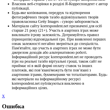
Власник веб-сторінки в розділі Я-Корреспондент є автор
публікації.
Будь-яке копіювання, передрук та відтворення
фотографічних творів та/або аудіовізуальних творів
правовласника Getty Images - суворо забороняється.
Матеріали сайту korrespondent.net призначені для осіб
старше 21 року (21+). Участь в азартних іграх може
викликати ігрову залежність. Дотримуйтесь правил
(принципів) відповідальної гри. При виявленні перших
ознак залежності негайно зверніться до спеціаліста.
Пам'ятайте, що участь в азартних іграх не може бути
джерелом доходів або альтернативою роботі.
Інформаційний ресурс korrespondent.net не проводить
ігри на реальні та/або віртуальні гроші, також сайт не
приймає ні в якій формі оплату ставок та інших
платежів, які пов’язані/можуть бути пов’язані з
азартними іграми, букмекерами чи тоталізаторами. Будь-
які матеріали на інформаційному ресурсі
korrespondent.net публікуються виключно в
інформаційних цілях.
X
Ошибка