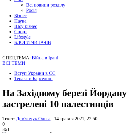
Всі новини розділу
Росія
Бізнес
Наука
Шоу-бізнес
Спорт
Lifestyle
БЛОГИ ЧИТАЧІВ
СПЕЦТЕМА:
Війна в Ірані
ВСІ ТЕМИ
Вступ України в ЄС
Теракт в Барселоні
На Західному березі Йордану
застрелені 10 палестинців
Текст:
Дем'янчук Ольга
, 14 травня 2021, 22:50
0
861