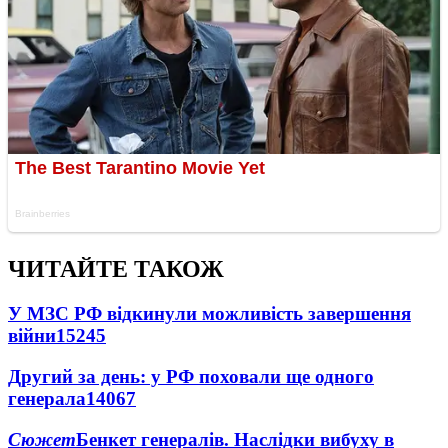
ЧИТАЙТЕ ТАКОЖ
У МЗС РФ відкинули можливість завершення
війни
15245
Другий за день: у РФ поховали ще одного
генерала
14067
Сюжет
Бенкет генералів. Наслідки вибуху в