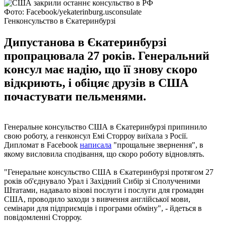
Фото: Facebook/yekaterinburg.usconsulate
Генконсульство в Єкатеринбурзі
Дипустанова в Єкатеринбурзі
пропрацювала 27 років. Генеральний
консул має надію, що її знову скоро
відкриють, і обіцяє друзів в США
почастувати пельменями.
Генеральне консульство США в Єкатеринбурзі припинило
свою роботу, а генконсул Емі Сторроу виїхала з Росії.
Дипломат в Facebook
написала
"прощальне звернення", в
якому висловила сподівання, що скоро роботу відновлять.
"Генеральне консульство США в Єкатеринбурзі протягом 27
років об'єднувало Урал і Західний Сибір зі Сполученими
Штатами, надавало візові послуги і послуги для громадян
США, проводило заходи з вивчення англійської мови,
семінари для підприємців і програми обміну", - йдеться в
повідомленні Сторроу.