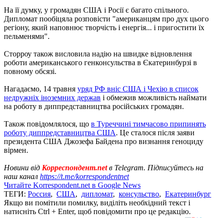
На її думку, у громадян США і Росії є багато спільного.
Дипломат пообіцяла розповісти "американцям про дух цього
регіону, який наповнює творчість і енергія... і пригостити їх
пельменями".
Сторроу також висловила надію на швидке відновлення
роботи американського генконсульства в Єкатеринбурзі в
повному обсязі.
Нагадаємо, 14 травня
уряд РФ вніс США і Чехію в список
недружніх іноземних держав
і обмежив можливість наймати
на роботу в диппредставництва російських громадян.
Також повідомлялося, що
в Туреччині тимчасово припинять
роботу диппредставництва США
. Це сталося після заяви
президента США Джозефа Байдена про визнання геноциду
вірмен.
Новини від
Корреспондент.net
в Telegram. Підписуйтесь на
наш канал
https://t.me/korrespondentnet
Читайте Korrespondent.net в Google News
ТЕГИ:
Россия
,
США
,
дипломат
,
консульство
,
Екатеринбург
Якщо ви помітили помилку, виділіть необхідний текст і
натисніть Ctrl + Enter, щоб повідомити про це редакцію.