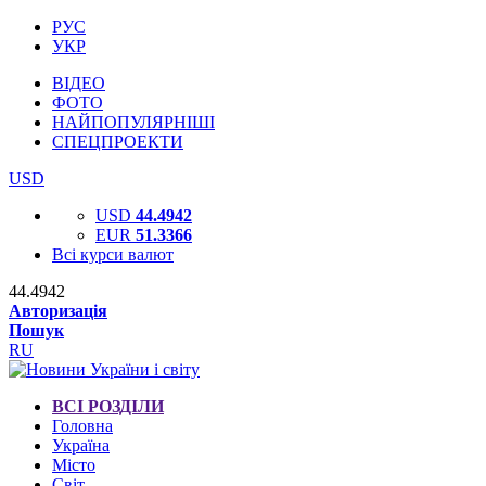
РУС
УКР
ВІДЕО
ФОТО
НАЙПОПУЛЯРНІШІ
СПЕЦПРОЕКТИ
USD
USD
44.4942
EUR
51.3366
Всі курси валют
44.4942
Авторизація
Пошук
RU
ВСІ РОЗДІЛИ
Головна
Україна
Місто
Світ