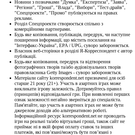
Новини з позначками "Думка", "Експертиза", "Заява",
"Регіони", "Гроші", "Влада", "Вибори", "Тест-драйв",
"Спецпроекти", "Промо" публікуються на правах
реклами.
Розділ Спецпроекти створюється спільно з
комерційними партнерами.
Будь яке копіювання, публікація, передрук, чи наступне
поширення інформації, що містить посилання на
"Інтерфакс-Україна", EPA / UPG, суворо забороняється.
Власник веб-сторінки в розділі Я-Корреспондент є автор
публікації.
Будь-яке копіювання, передрук та відтворення
фотографічних творів та/або аудіовізуальних творів
правовласника Getty Images - суворо забороняється.
Матеріали сайту korrespondent.net призначені для осіб
старше 21 року (21+). Участь в азартних іграх може
викликати ігрову залежність. Дотримуйтесь правил
(принципів) відповідальної гри. При виявленні перших
ознак залежності негайно зверніться до спеціаліста.
Пам'ятайте, що участь в азартних іграх не може бути
джерелом доходів або альтернативою роботі.
Інформаційний ресурс korrespondent.net не проводить
ігри на реальні та/або віртуальні гроші, також сайт не
приймає ні в якій формі оплату ставок та інших
платежів, які пов’язані/можуть бути пов’язані з