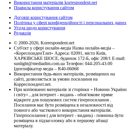
Використання матеріалів korrespondent.net
Правила користування сайтом
Договір користування сайтом
Політика у сфері конфіденційності і персональних даних
Угода щодо користування
Редакція
© 2000-2026, Korrespondent.net
Суб'єкт у сфері онлайн-медіа Назва онлайн-медіа –
«КореспонденТ.net» Адреса: 02091, місто Київ,
ХАРКІВСЬКЕ ШОСЕ, будинок 172-Б, офіс 208/1 E-mail:
sunlight@mediadim.com.ua
Телефон: 044-205-43-00
Ідентифікатор медіа – R40-06068
Використання будь-яких матеріалів, розміщених на
сайті, дозволяється за умови посилання на
Корреспондент.net.
При копіюванні матеріалів зі сторінки « Новини України
і світу» , для інтернет - видань - обов'язкове пряме
відкрите для пошукових систем гіперпосилання .
Посилання має бути розміщена в незалежності від
повного або часткового використання матеріалів.
Гіперпосилання ( для інтернет - видань) - повинна бути
розміщена в підзаголовку або в першому абзаці
матеріалу.