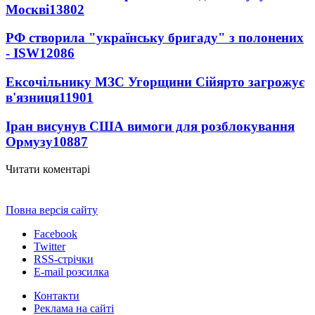
Москві
13802
РФ створила "українську бригаду" з полонених
- ISW
12086
Ексочільнику МЗС Угорщини Сійярто загрожує
в'язниця
11901
Іран висунув США вимоги для розблокування
Ормузу
10887
Читати коментарі
Повна версія сайту
Facebook
Twitter
RSS-стрічки
E-mail розсилка
Контакти
Реклама на сайті