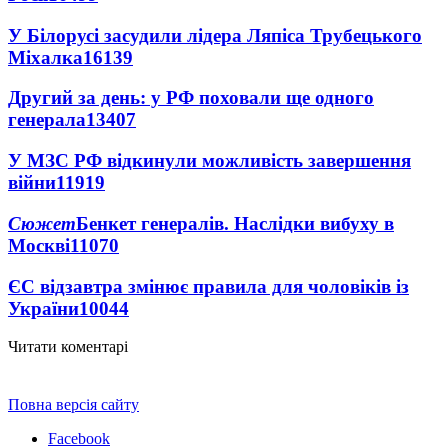
У Білорусі засудили лідера Ляпіса Трубецького
Міхалка
16139
Другий за день: у РФ поховали ще одного
генерала
13407
У МЗС РФ відкинули можливість завершення
війни
11919
Сюжет
Бенкет генералів. Наслідки вибуху в
Москві
11070
ЄС відзавтра змінює правила для чоловіків із
України
10044
Читати коментарі
Повна версія сайту
Facebook