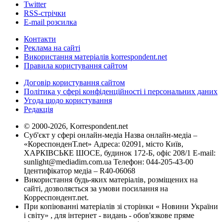
Twitter
RSS-стрічки
E-mail розсилка
Контакти
Реклама на сайті
Використання матеріалів korrespondent.net
Правила користування сайтом
Договір користування сайтом
Політика у сфері конфіденційності і персональних даних
Угода щодо користування
Редакція
© 2000-2026, Korrespondent.net
Суб'єкт у сфері онлайн-медіа Назва онлайн-медіа –
«КореспонденТ.net» Адреса: 02091, місто Київ,
ХАРКІВСЬКЕ ШОСЕ, будинок 172-Б, офіс 208/1 E-mail:
sunlight@mediadim.com.ua
Телефон: 044-205-43-00
Ідентифікатор медіа – R40-06068
Використання будь-яких матеріалів, розміщених на
сайті, дозволяється за умови посилання на
Корреспондент.net.
При копіюванні матеріалів зі сторінки « Новини України
і світу» , для інтернет - видань - обов'язкове пряме