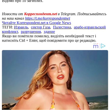
Відомо про 10 загиблих.
Новости от
Корреспондент.net
в Telegram. Подписывайтесь
на наш канал
https://t.me/korrespondentnet
Читайте Korrespondent.net в Google News
ТЕГИ:
Израиль
,
сектор Газа
,
Палестина
,
арабо-израильский
конфликт
,
разрушения
,
здание
Якщо ви помітили помилку, виділіть необхідний текст і
натисніть Ctrl + Enter, щоб повідомити про це редакцію.