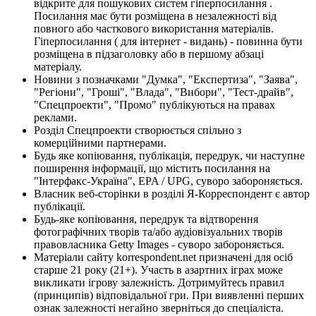
відкрите для пошукових систем гіперпосилання .
Посилання має бути розміщена в незалежності від
повного або часткового використання матеріалів.
Гіперпосилання ( для інтернет - видань) - повинна бути
розміщена в підзаголовку або в першому абзаці
матеріалу.
Новини з позначками "Думка", "Експертиза", "Заява",
"Регіони", "Гроші", "Влада", "Вибори", "Тест-драйв",
"Спецпроекти", "Промо" публікуються на правах
реклами.
Розділ Спецпроекти створюється спільно з
комерційними партнерами.
Будь яке копіювання, публікація, передрук, чи наступне
поширення інформації, що містить посилання на
"Інтерфакс-Україна", EPA / UPG, суворо забороняється.
Власник веб-сторінки в розділі Я-Корреспондент є автор
публікації.
Будь-яке копіювання, передрук та відтворення
фотографічних творів та/або аудіовізуальних творів
правовласника Getty Images - суворо забороняється.
Матеріали сайту korrespondent.net призначені для осіб
старше 21 року (21+). Участь в азартних іграх може
викликати ігрову залежність. Дотримуйтесь правил
(принципів) відповідальної гри. При виявленні перших
ознак залежності негайно зверніться до спеціаліста.