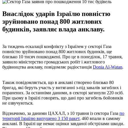
Внаслідок ударів Ізраїлю повністю
зруйновано понад 800 житлових
будинків, заявляє влада анклаву.
За тиждень ескалації конфлікту з Ізраїлем у секторі Газа
повністю зруйновано понад 800 житлових будинків, ще
близько 10 тисяч пошкоджені. Про це в понеділок, 17 травня,
заявило міністерство громадських робіт і житлового
будівництва анклаву, повідомляє радіостанція
Donia Al-Watan
.
Також повідомляється, що в анклаві створено близько 80
бригад, які беруть участь у витяганні з-під завалів загиблих і
поранених. За останніми даними, в секторі загинули 220 осіб.
При цьому в Ізраїлі говорять, що дані про загибель бойовиків
не озвучуються.
Відзначимо, за даними ЦАХАЛ, з 10 травня із сектора Газа
по
території Ізраїлю випущено 3 150 ракет
, 460 впали в самому
анклаві. В Ізраїлі ще немає оцінки завданої обстрілами шкоди.