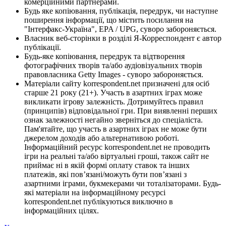
комерційними партнерами.
Будь яке копіювання, публікація, передрук, чи наступне
поширення інформації, що містить посилання на
"Інтерфакс-Україна", EPA / UPG, суворо забороняється.
Власник веб-сторінки в розділі Я-Корреспондент є автор
публікації.
Будь-яке копіювання, передрук та відтворення
фотографічних творів та/або аудіовізуальних творів
правовласника Getty Images - суворо забороняється.
Матеріали сайту korrespondent.net призначені для осіб
старше 21 року (21+). Участь в азартних іграх може
викликати ігрову залежність. Дотримуйтесь правил
(принципів) відповідальної гри. При виявленні перших
ознак залежності негайно зверніться до спеціаліста.
Пам'ятайте, що участь в азартних іграх не може бути
джерелом доходів або альтернативою роботі.
Інформаційний ресурс korrespondent.net не проводить
ігри на реальні та/або віртуальні гроші, також сайт не
приймає ні в якій формі оплату ставок та інших
платежів, які пов’язані/можуть бути пов’язані з
азартними іграми, букмекерами чи тоталізаторами. Будь-
які матеріали на інформаційному ресурсі
korrespondent.net публікуються виключно в
інформаційних цілях.