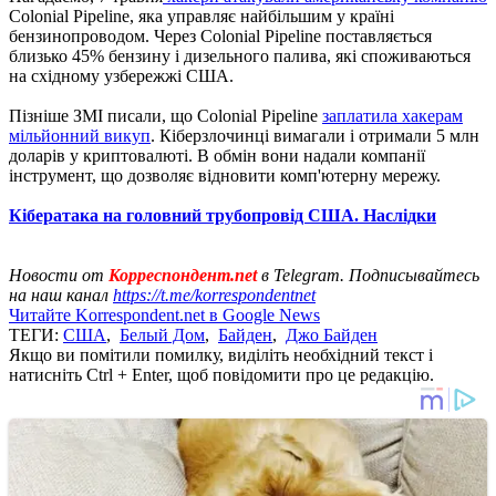
Colonial Pipeline, яка управляє найбільшим у країні
бензинопроводом. Через Colonial Pipeline поставляється
близько 45% бензину і дизельного палива, які споживаються
на східному узбережжі США.
Пізніше ЗМІ писали, що Colonial Pipeline
заплатила хакерам
мільйонний викуп
. Кіберзлочинці вимагали і отримали 5 млн
доларів у криптовалюті. В обмін вони надали компанії
інструмент, що дозволяє відновити комп'ютерну мережу.
Кібератака на головний трубопровід США. Наслідки
Новости от
Корреспондент.net
в Telegram. Подписывайтесь
на наш канал
https://t.me/korrespondentnet
Читайте Korrespondent.net в Google News
ТЕГИ:
США
,
Белый Дом
,
Байден
,
Джо Байден
Якщо ви помітили помилку, виділіть необхідний текст і
натисніть Ctrl + Enter, щоб повідомити про це редакцію.