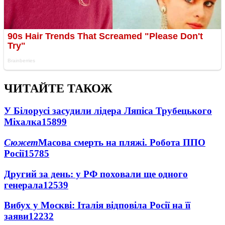
ЧИТАЙТЕ ТАКОЖ
У Білорусі засудили лідера Ляпіса Трубецького
Міхалка
15899
Сюжет
Масова смерть на пляжі. Робота ППО
Росії
15785
Другий за день: у РФ поховали ще одного
генерала
12539
Вибух у Москві: Італія відповіла Росії на її
заяви
12232