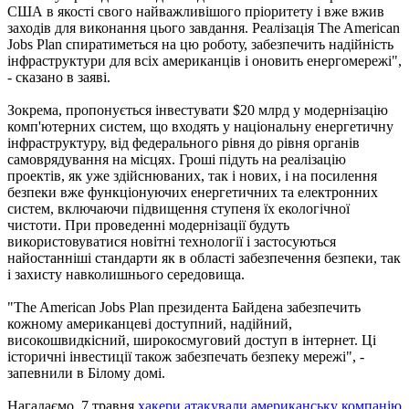
США в якості свого найважливішого пріоритету і вже вжив
заходів для виконання цього завдання. Реалізація The American
Jobs Plan спиратиметься на цю роботу, забезпечить надійність
інфраструктури для всіх американців і оновить енергомережі",
- сказано в заяві.
Зокрема, пропонується інвестувати $20 млрд у модернізацію
комп'ютерних систем, що входять у національну енергетичну
інфраструктуру, від федерального рівня до рівня органів
самоврядування на місцях. Гроші підуть на реалізацію
проектів, як уже здійснюваних, так і нових, і на посилення
безпеки вже функціонуючих енергетичних та електронних
систем, включаючи підвищення ступеня їх екологічної
чистоти. При проведенні модернізації будуть
використовуватися новітні технології і застосуються
найостанніші стандарти як в області забезпечення безпеки, так
і захисту навколишнього середовища.
"The American Jobs Plan президента Байдена забезпечить
кожному американцеві доступний, надійний,
високошвидкісний, широкосмуговий доступ в інтернет. Ці
історичні інвестиції також забезпечать безпеку мережі", -
запевнили в Білому домі.
Нагадаємо, 7 травня
хакери атакували американську компанію