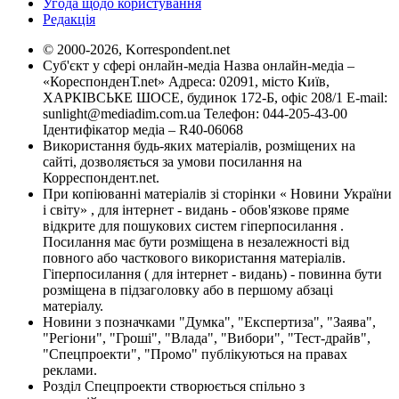
Угода щодо користування
Редакція
© 2000-2026, Korrespondent.net
Суб'єкт у сфері онлайн-медіа Назва онлайн-медіа –
«КореспонденТ.net» Адреса: 02091, місто Київ,
ХАРКІВСЬКЕ ШОСЕ, будинок 172-Б, офіс 208/1 E-mail:
sunlight@mediadim.com.ua
Телефон: 044-205-43-00
Ідентифікатор медіа – R40-06068
Використання будь-яких матеріалів, розміщених на
сайті, дозволяється за умови посилання на
Корреспондент.net.
При копіюванні матеріалів зі сторінки « Новини України
і світу» , для інтернет - видань - обов'язкове пряме
відкрите для пошукових систем гіперпосилання .
Посилання має бути розміщена в незалежності від
повного або часткового використання матеріалів.
Гіперпосилання ( для інтернет - видань) - повинна бути
розміщена в підзаголовку або в першому абзаці
матеріалу.
Новини з позначками "Думка", "Експертиза", "Заява",
"Регіони", "Гроші", "Влада", "Вибори", "Тест-драйв",
"Спецпроекти", "Промо" публікуються на правах
реклами.
Розділ Спецпроекти створюється спільно з