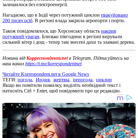
залишилося без електроенергії.
Нагадаємо, що в Індії через потужний циклон
евакуйовано
200 тисяч осіб
. В регіоні влада закрила аеропорти і порти.
Також повідомлялося, що Херсонську область
накрив
потужний ураган
. Близько півгодини в регіоні вирували
сильний вітер і дощ - тепер там знесені дахи та зламані дерева.
Новини від
Корреспондент.net
в Telegram. Підписуйтесь на
наш канал
https://t.me/korrespondentnet
Читайте Korrespondent.net в Google News
ТЕГИ:
погода
,
Индия
,
жертвы
,
непогода
,
циклон
Якщо ви помітили помилку, виділіть необхідний текст і
натисніть Ctrl + Enter, щоб повідомити про це редакцію.