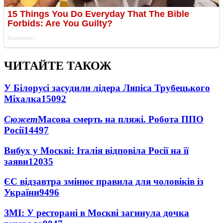
ЧИТАЙТЕ ТАКОЖ
У Білорусі засудили лідера Ляпіса Трубецького
Міхалка
15092
Сюжет
Масова смерть на пляжі. Робота ППО
Росії
14497
Вибух у Москві: Італія відповіла Росії на її
заяви
12035
ЄС відзавтра змінює правила для чоловіків із
України
9496
ЗМІ: У ресторані в Москві загинула дочка