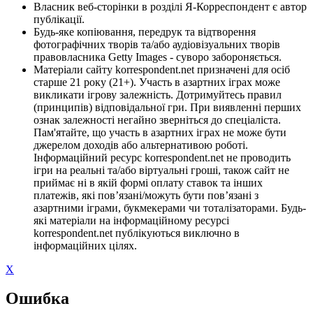
Власник веб-сторінки в розділі Я-Корреспондент є автор
публікації.
Будь-яке копіювання, передрук та відтворення
фотографічних творів та/або аудіовізуальних творів
правовласника Getty Images - суворо забороняється.
Матеріали сайту korrespondent.net призначені для осіб
старше 21 року (21+). Участь в азартних іграх може
викликати ігрову залежність. Дотримуйтесь правил
(принципів) відповідальної гри. При виявленні перших
ознак залежності негайно зверніться до спеціаліста.
Пам'ятайте, що участь в азартних іграх не може бути
джерелом доходів або альтернативою роботі.
Інформаційний ресурс korrespondent.net не проводить
ігри на реальні та/або віртуальні гроші, також сайт не
приймає ні в якій формі оплату ставок та інших
платежів, які пов’язані/можуть бути пов’язані з
азартними іграми, букмекерами чи тоталізаторами. Будь-
які матеріали на інформаційному ресурсі
korrespondent.net публікуються виключно в
інформаційних цілях.
X
Ошибка