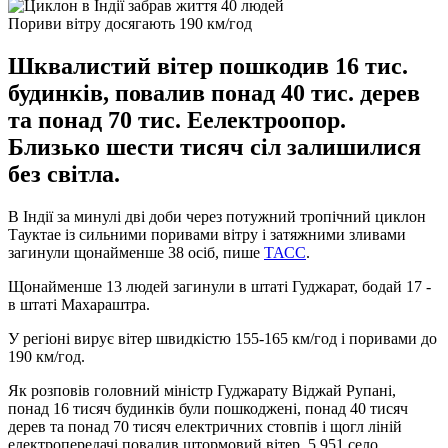
Пориви вітру досягають 190 км/год
Шквалистий вітер пошкодив 16 тис.
будинків, повалив понад 40 тис. дерев
та понад 70 тис. Еелектроопор.
Близько шести тисяч сіл залишилися
без світла.
В Індії за минулі дві доби через потужний тропічний циклон
Тауктае із сильними поривами вітру і затяжними зливами
загинули щонайменше 38 осіб, пише
ТАСС
.
Щонайменше 13 людей загинули в штаті Гуджарат, бодай 17 -
в штаті Махараштра.
У регіоні вирує вітер швидкістю 155-165 км/год і поривами до
190 км/год.
Як розповів головний міністр Гуджарату Віджай Рупані,
понад 16 тисяч будинків були пошкоджені, понад 40 тисяч
дерев та понад 70 тисяч електричних стовпів і щогл ліній
електропередачі повалив штормовий вітер, 5 951 село