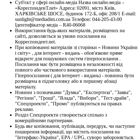
Суб'єкт у сфері онлайн-медіа Назва онлайн-медіа –
«КореспонденТ.net» Адреса: 02091, місто Київ,
ХАРКІВСЬКЕ ШОСЕ, будинок 172-Б, офіс 208/1 E-mail:
sunlight@mediadim.com.ua
Телефон: 044-205-43-00
Ідентифікатор медіа – R40-06068
Використання будь-яких матеріалів, розміщених на
сайті, дозволяється за умови посилання на
Корреспондент.net.
При копіюванні матеріалів зі сторінки « Новини України
і світу» , для інтернет - видань - обов'язкове пряме
відкрите для пошукових систем гіперпосилання .
Посилання має бути розміщена в незалежності від
повного або часткового використання матеріалів.
Гіперпосилання ( для інтернет - видань) - повинна бути
розміщена в підзаголовку або в першому абзаці
матеріалу.
Новини з позначками "Думка", "Експертиза", "Заява",
"Регіони", "Гроші", "Влада", "Вибори", "Тест-драйв",
"Спецпроекти", "Промо" публікуються на правах
реклами.
Розділ Спецпроекти створюється спільно з
комерційними партнерами.
Будь яке копіювання, публікація, передрук, чи наступне
поширення інформації, що містить посилання на
"Інтерфакс-Україна", EPA / UPG, суворо забороняється.