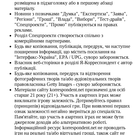
розміщена в підзаголовку або в першому абзаці
матеріалу.
Новини з позначками "Думка", "Експертиза", "Заява",
"Регіони", "Гроші", "Влада", "Вибори", "Тест-драйв",
"Спецпроекти", "Промо" публікуються на правах
реклами.
Розділ Спецпроекти створюється спільно з
комерційними партнерами.
Будь яке копіювання, публікація, передрук, чи наступне
поширення інформації, що містить посилання на
"Інтерфакс-Україна", EPA / UPG, суворо забороняється.
Власник веб-сторінки в розділі Я-Корреспондент є автор
публікації.
Будь-яке копіювання, передрук та відтворення
фотографічних творів та/або аудіовізуальних творів
правовласника Getty Images - суворо забороняється.
Матеріали сайту korrespondent.net призначені для осіб
старше 21 року (21+). Участь в азартних іграх може
викликати ігрову залежність. Дотримуйтесь правил
(принципів) відповідальної гри. При виявленні перших
ознак залежності негайно зверніться до спеціаліста.
Пам'ятайте, що участь в азартних іграх не може бути
джерелом доходів або альтернативою роботі.
Інформаційний ресурс korrespondent.net не проводить
ігри на реальні та/або віртуальні гроші, також сайт не