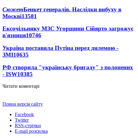
Сюжет
Бенкет генералів. Наслідки вибуху в
Москві
13581
Ексочільнику МЗС Угорщини Сійярто загрожує
в'язниця
10746
Україна поставила Путіна перед дилемою -
ЗМІ
10635
РФ створила "українську бригаду" з полонених
- ISW
10385
Читати коментарі
Повна версія сайту
Facebook
Twitter
RSS-стрічки
E-mail розсилка