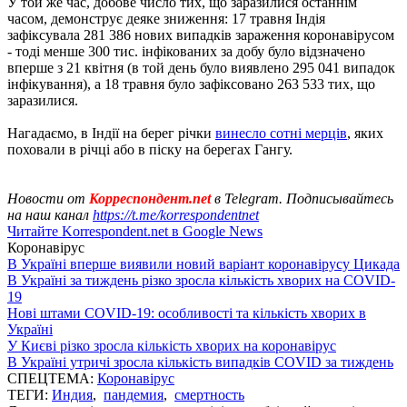
У той же час, добове число тих, що заразилися останнім
часом, демонструє деяке зниження: 17 травня Індія
зафіксувала 281 386 нових випадків зараження коронавірусом
- тоді менше 300 тис. інфікованих за добу було відзначено
вперше з 21 квітня (в той день було виявлено 295 041 випадок
інфікування), а 18 травня було зафіксовано 263 533 тих, що
заразилися.
Нагадаємо, в Індії на берег річки
винесло сотні мерців
, яких
поховали в річці або в піску на берегах Гангу.
Новости от
Корреспондент.net
в Telegram. Подписывайтесь
на наш канал
https://t.me/korrespondentnet
Читайте Korrespondent.net в Google News
Коронавірус
В Україні вперше виявили новий варіант коронавірусу Цикада
В Україні за тиждень різко зросла кількість хворих на COVID-
19
Нові штами COVID-19: особливості та кількість хворих в
Україні
У Києві різко зросла кількість хворих на коронавірус
В Україні утричі зросла кількість випадків COVID за тиждень
СПЕЦТЕМА:
Коронавірус
ТЕГИ:
Индия
,
пандемия
,
смертность