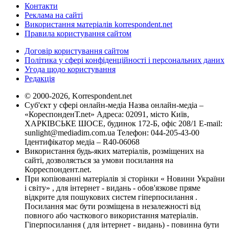
Контакти
Реклама на сайті
Використання матеріалів korrespondent.net
Правила користування сайтом
Договір користування сайтом
Політика у сфері конфіденційності і персональних даних
Угода щодо користування
Редакція
© 2000-2026, Korrespondent.net
Суб'єкт у сфері онлайн-медіа Назва онлайн-медіа –
«КореспонденТ.net» Адреса: 02091, місто Київ,
ХАРКІВСЬКЕ ШОСЕ, будинок 172-Б, офіс 208/1 E-mail:
sunlight@mediadim.com.ua
Телефон: 044-205-43-00
Ідентифікатор медіа – R40-06068
Використання будь-яких матеріалів, розміщених на
сайті, дозволяється за умови посилання на
Корреспондент.net.
При копіюванні матеріалів зі сторінки « Новини України
і світу» , для інтернет - видань - обов'язкове пряме
відкрите для пошукових систем гіперпосилання .
Посилання має бути розміщена в незалежності від
повного або часткового використання матеріалів.
Гіперпосилання ( для інтернет - видань) - повинна бути