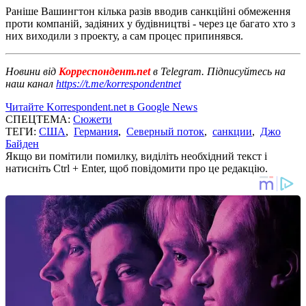
Раніше Вашингтон кілька разів вводив санкційні обмеження
проти компаній, задіяних у будівництві - через це багато хто з
них виходили з проекту, а сам процес припинявся.
Новини від
Корреспондент.net
в Telegram. Підписуйтесь на
наш канал
https://t.me/korrespondentnet
Читайте Korrespondent.net в Google News
СПЕЦТЕМА:
Сюжети
ТЕГИ:
США
,
Германия
,
Северный поток
,
санкции
,
Джо
Байден
Якщо ви помітили помилку, виділіть необхідний текст і
натисніть Ctrl + Enter, щоб повідомити про це редакцію.