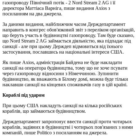
газопроводу Північний потік - 2 Nord Stream 2 AG і її
директора Маттіаса Варніга, пише видання Axios з
посиланням на два джерела.
За даними видання, найближчим часом Держдепартамент
направить в конгрес обов'язковий звіт з переліком організацій,
що беруть участь в будівництві газопроводу. Там буде сказано,
що Nord Stream 2 AG займається діяльністю, яка підпадає під
санкції - але при цьому Держдеп відмовиться від їхнього
застосування, пославшись на національні інтереси США.
Як пише Axios, адміністрація Байдена не буде накладати
санкції на оператора будівництва, тому що не хоче псувати
через газопроводу відносини з Німеччиною. Зупинити
будівництво, як вважають в Білому домі, можна буде тільки
наклавши санкції на кінцевих споживачів газу в цій країні.
Кораблі під ударом
При цьому США накладуть санкції на кілька російських
кораблів, що займаються будівництвом.
Держдепартамент запропонує ввести санкції проти чотирьох
кораблів, задіяних в будівництві і чотирьох пов'язаних з ними
компаній, пише Politico з посиланням на джерела.