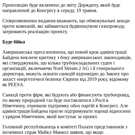
Пропозицію буде включено до звіту Держдепу, який буде
направлений до Конгресу в середу, 19 травня.
Співрозмовники видання вважають, що обмежувальні заходи
проти компаній, які займаються будівництвом газопроводу,
затримають реалізацію проекту.
Буде бійка
Американська преса впевнена, що новий крок адміністрації
Байдена викличе критику з боку американських законодавців,
які стверджували, що кілька трубоукладальних суден і
організацій, включаючи Nord Stream 2 AG і її генерального
директора, можуть зазнати санкцій відповідно до Закону про
захист енергетичної безпеки Європи від 2019 року, відомому
як PEESA.
Санкції проти фірм, які будують або фінансують трубопровід,
по якому природний газ буде поставлятися з Росії в
Німеччину, отримали підтримку обох партій в Конгресі. Але
адміністрація Байдена прагне підтримувати хороші відносини
з урядом Німеччини, який виступає за проект.
Головний республіканець в комітеті Палати представників з
іноземних справ Майкл Маккол заявив, що якщо