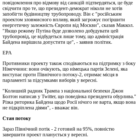
повідомлення про відмову від санкцій підтвердяться, це буде
свідчити про те, що президент-демократ ніколи не хотів
запобігти будівництву трубопроводу. Він є "російським
проектом зловмисного впливу, який загрожує погіршити
енергетичну залежність Європи від Москви", сказав Маккол.
"Якщо режиму Путіна буде дозволено добудувати цей
трубопровід, це відбудеться лише тому, що адміністрація
Байдена вирішила допустити це", - заявив політик.
EPA
Противники проекту також сподіваються на підтримку з боку
Німеччини: вони очікують, що німецька партія Зелені, яка
виступає проти Північного потоку-2, отримає місця в
парламенті за підсумками виборів у вересні.
"Колишній радник Трампа з національної безпеки Джон
Болтон написав у Twitter, що поведінка президента обурлива."
Різка риторика Байдена щодо Росії нічого не варта, якщо вона
не підкріплена діями", - вважає він.
Стан потоку
Зараз Північний потік - 2 готовий на 95%, повністю
завершити проект планується у вересні.