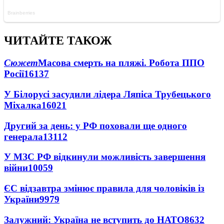
ЧИТАЙТЕ ТАКОЖ
Сюжет
Масова смерть на пляжі. Робота ППО
Росії
16137
У Білорусі засудили лідера Ляпіса Трубецького
Міхалка
16021
Другий за день: у РФ поховали ще одного
генерала
13112
У МЗС РФ відкинули можливість завершення
війни
10059
ЄС відзавтра змінює правила для чоловіків із
України
9979
Залужний: Україна не вступить до НАТО
8632