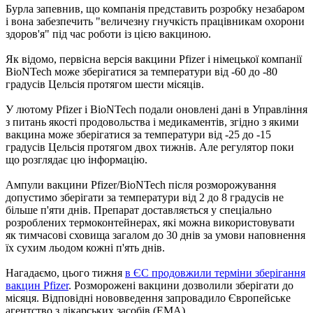
Бурла запевнив, що компанія представить розробку незабаром
і вона забезпечить "величезну гнучкість працівникам охорони
здоров'я" під час роботи із цією вакциною.
Як відомо, первісна версія вакцини Pfizer і німецької компанії
BioNTech може зберігатися за температури від -60 до -80
градусів Цельсія протягом шести місяців.
У лютому Pfizer і BioNTech подали оновлені дані в Управління
з питань якості продовольства і медикаментів, згідно з якими
вакцина може зберігатися за температури від -25 до -15
градусів Цельсія протягом двох тижнів. Але регулятор поки
що розглядає цю інформацію.
Ампули вакцини Pfizer/BioNTech після розморожування
допустимо зберігати за температури від 2 до 8 градусів не
більше п'яти днів. Препарат доставляється у спеціально
розроблених термоконтейнерах, які можна використовувати
як тимчасові сховища загалом до 30 днів за умови наповнення
їх сухим льодом кожні п'ять днів.
Нагадаємо, цього тижня
в ЄС продовжили терміни зберігання
вакцин Pfizer
. Розморожені вакцини дозволили зберігати до
місяця. Відповідні нововведення запровадило Європейське
агентство з лікарських засобів (EMA).