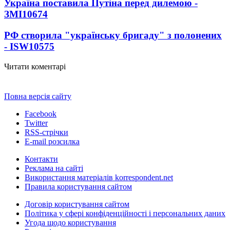
Україна поставила Путіна перед дилемою -
ЗМІ
10674
РФ створила "українську бригаду" з полонених
- ISW
10575
Читати коментарі
Повна версія сайту
Facebook
Twitter
RSS-стрічки
E-mail розсилка
Контакти
Реклама на сайті
Використання матеріалів korrespondent.net
Правила користування сайтом
Договір користування сайтом
Політика у сфері конфіденційності і персональних даних
Угода щодо користування