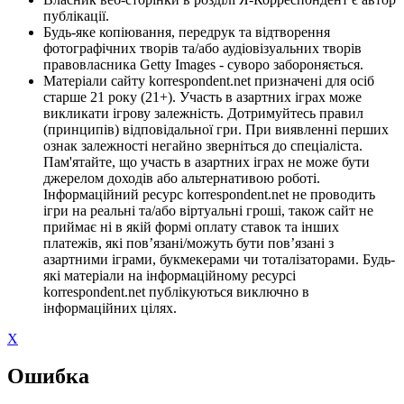
публікації.
Будь-яке копіювання, передрук та відтворення
фотографічних творів та/або аудіовізуальних творів
правовласника Getty Images - суворо забороняється.
Матеріали сайту korrespondent.net призначені для осіб
старше 21 року (21+). Участь в азартних іграх може
викликати ігрову залежність. Дотримуйтесь правил
(принципів) відповідальної гри. При виявленні перших
ознак залежності негайно зверніться до спеціаліста.
Пам'ятайте, що участь в азартних іграх не може бути
джерелом доходів або альтернативою роботі.
Інформаційний ресурс korrespondent.net не проводить
ігри на реальні та/або віртуальні гроші, також сайт не
приймає ні в якій формі оплату ставок та інших
платежів, які пов’язані/можуть бути пов’язані з
азартними іграми, букмекерами чи тоталізаторами. Будь-
які матеріали на інформаційному ресурсі
korrespondent.net публікуються виключно в
інформаційних цілях.
X
Ошибка