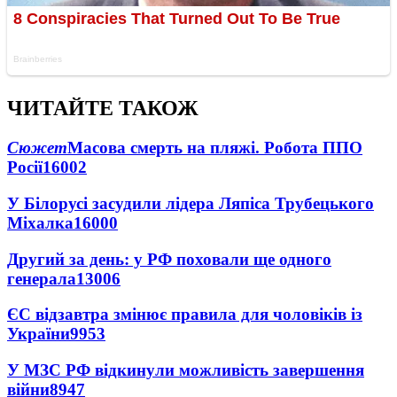
ЧИТАЙТЕ ТАКОЖ
Сюжет
Масова смерть на пляжі. Робота ППО
Росії
16002
У Білорусі засудили лідера Ляпіса Трубецького
Міхалка
16000
Другий за день: у РФ поховали ще одного
генерала
13006
ЄС відзавтра змінює правила для чоловіків із
України
9953
У МЗС РФ відкинули можливість завершення
війни
8947