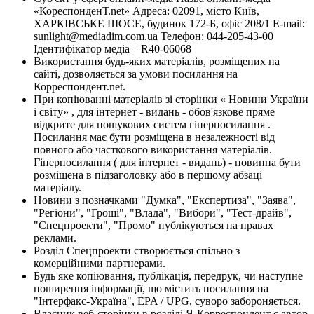
«КореспонденТ.net» Адреса: 02091, місто Київ,
ХАРКІВСЬКЕ ШОСЕ, будинок 172-Б, офіс 208/1 E-mail:
sunlight@mediadim.com.ua
Телефон: 044-205-43-00
Ідентифікатор медіа – R40-06068
Використання будь-яких матеріалів, розміщених на
сайті, дозволяється за умови посилання на
Корреспондент.net.
При копіюванні матеріалів зі сторінки « Новини України
і світу» , для інтернет - видань - обов'язкове пряме
відкрите для пошукових систем гіперпосилання .
Посилання має бути розміщена в незалежності від
повного або часткового використання матеріалів.
Гіперпосилання ( для інтернет - видань) - повинна бути
розміщена в підзаголовку або в першому абзаці
матеріалу.
Новини з позначками "Думка", "Експертиза", "Заява",
"Регіони", "Гроші", "Влада", "Вибори", "Тест-драйв",
"Спецпроекти", "Промо" публікуються на правах
реклами.
Розділ Спецпроекти створюється спільно з
комерційними партнерами.
Будь яке копіювання, публікація, передрук, чи наступне
поширення інформації, що містить посилання на
"Інтерфакс-Україна", EPA / UPG, суворо забороняється.
Власник веб-сторінки в розділі Я-Корреспондент є автор