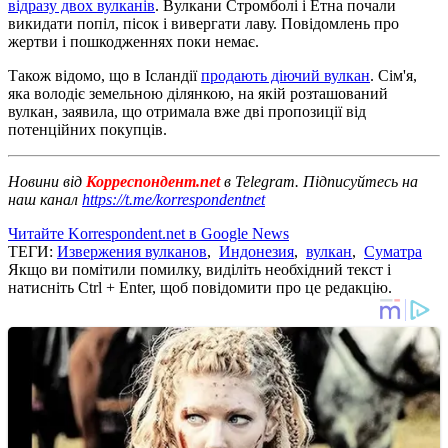
відразу двох вулканів
. Вулкани Стромболі і Етна почали
викидати попіл, пісок і вивергати лаву. Повідомлень про
жертви і пошкодженнях поки немає.
Також відомо, що в Ісландії
продають діючий вулкан
. Сім'я,
яка володіє земельною ділянкою, на якій розташований
вулкан, заявила, що отримала вже дві пропозиції від
потенційних покупців.
Новини від
Корреспондент.net
в Telegram. Підписуйтесь на
наш канал
https://t.me/korrespondentnet
Читайте Korrespondent.net в Google News
ТЕГИ:
Извержения вулканов
,
Индонезия
,
вулкан
,
Суматра
Якщо ви помітили помилку, виділіть необхідний текст і
натисніть Ctrl + Enter, щоб повідомити про це редакцію.