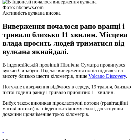
Фото: nbcnews.com
Активність вулкана висока
Виверження почалося рано вранці і
тривало близько 11 хвилин. Місцева
влада просить людей триматися від
вулкана якнайдалі.
В індонезійській провінції Північна Суматра прокинувся
вулкан Синабунг. Під час виверження попіл піднявся на
висоту близько шести кілометрів, пише
Volcano Discovery
.
Потужне виверження відбулося в середу, 19 травня, близько
п'ятої години ранку і тривало приблизно 11 хвилин.
Вибух також викликав пірокластичні потоки (гравітаційні
масові потоки) на південно-східному схилі, досягнувши
довжини щонайменше трьох кілометрів.