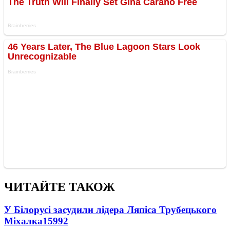
ЧИТАЙТЕ ТАКОЖ
У Білорусі засудили лідера Ляпіса Трубецького
Міхалка
15992