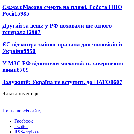
Сюжет
Масова смерть на пляжі. Робота ППО
Росії
15985
Другий за день: у РФ поховали ще одного
генерала
12987
ЄС відзавтра змінює правила для чоловіків із
України
9950
У МЗС РФ відкинули можливість завершення
війни
8709
Залужний: Україна не вступить до НАТО
8607
Читати коментарі
Повна версія сайту
Facebook
Twitter
RSS-стрічки