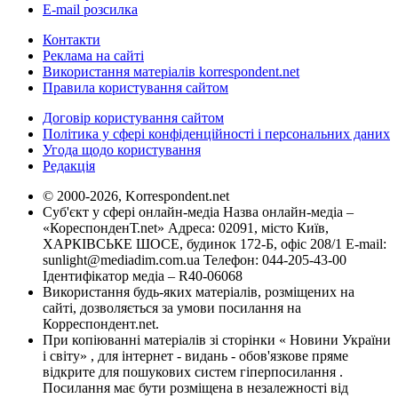
E-mail розсилка
Контакти
Реклама на сайті
Використання матеріалів korrespondent.net
Правила користування сайтом
Договір користування сайтом
Політика у сфері конфіденційності і персональних даних
Угода щодо користування
Редакція
© 2000-2026, Korrespondent.net
Суб'єкт у сфері онлайн-медіа Назва онлайн-медіа –
«КореспонденТ.net» Адреса: 02091, місто Київ,
ХАРКІВСЬКЕ ШОСЕ, будинок 172-Б, офіс 208/1 E-mail:
sunlight@mediadim.com.ua
Телефон: 044-205-43-00
Ідентифікатор медіа – R40-06068
Використання будь-яких матеріалів, розміщених на
сайті, дозволяється за умови посилання на
Корреспондент.net.
При копіюванні матеріалів зі сторінки « Новини України
і світу» , для інтернет - видань - обов'язкове пряме
відкрите для пошукових систем гіперпосилання .
Посилання має бути розміщена в незалежності від