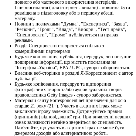
повного або часткового використання матеріалів.
Гіперпосилання ( для інтернет - видань) - повинна бути
розміщена в підзаголовку або в першому абзаці
матеріалу.
Новини з позначками "Думка", "Експертиза", "Заява",
"Регіони", "Гроші", "Влада", "Вибори", "Тест-драйв",
"Спецпроекти", "Промо" публікуються на правах
реклами.
Розділ Спецпроекти створюється спільно з
комерційними партнерами.
Будь яке копіювання, публікація, передрук, чи наступне
поширення інформації, що містить посилання на
"Інтерфакс-Україна", EPA / UPG, суворо забороняється.
Власник веб-сторінки в розділі Я-Корреспондент є автор
публікації.
Будь-яке копіювання, передрук та відтворення
фотографічних творів та/або аудіовізуальних творів
правовласника Getty Images - суворо забороняється.
Матеріали сайту korrespondent.net призначені для осіб
старше 21 року (21+). Участь в азартних іграх може
викликати ігрову залежність. Дотримуйтесь правил
(принципів) відповідальної гри. При виявленні перших
ознак залежності негайно зверніться до спеціаліста.
Пам'ятайте, що участь в азартних іграх не може бути
джерелом доходів або альтернативою роботі.