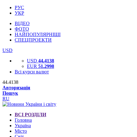
РУС
УКР
ВІДЕО
ФОТО
НАЙПОПУЛЯРНІШІ
СПЕЦПРОЕКТИ
USD
USD
44.4138
EUR
51.2998
Всі курси валют
44.4138
Авторизація
Пошук
RU
ВСІ РОЗДІЛИ
Головна
Україна
Місто
Світ