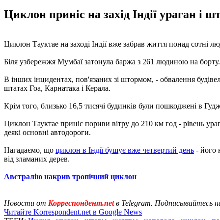
Циклон приніс на захід Індії ураган і ш
Циклон Тауктае на заході Індії вже забрав життя понад сотні л
Біля узбережжя Мумбаї затонула баржа з ​​261 людиною на борту
В інших інцидентах, пов'язаних зі штормом, - обвалення будівель
штатах Гоа, Карнатака і Керала.
Крім того, близько 16,5 тисячі будинків були пошкоджені в Гудж
Циклон Тауктае приніс пориви вітру до 210 км год - рівень ураг
деякі основні автодороги.
Нагадаємо, що
циклон в Індії бушує вже четвертий день
- його 
від зламаних дерев.
Австралію накрив тропічний циклон
Новости от
Корреспондент.net
в Telegram. Подписывайтесь н
Читайте Korrespondent.net в Google News