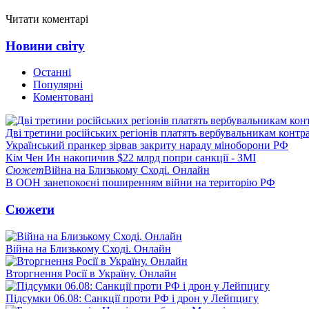
Читати коментарі
Новини світу
Останні
Популярні
Коментовані
Дві третини російських регіонів платять вербувальникам контр
Український пранкер зірвав закриту нараду міноборони РФ
Кім Чен Ин накопичив $22 млрд попри санкції - ЗМІ
Сюжет
Війна на Близькому Сході. Онлайн
В ООН занепокоєні поширенням війни на територію РФ
Сюжети
Війна на Близькому Сході. Онлайн
Вторгнення Росії в Україну. Онлайн
Підсумки 06.08: Санкції проти РФ і дрон у Лейпцигу