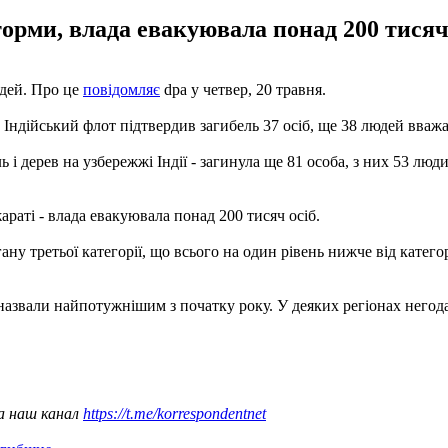
торми, влада евакуювала понад 200 тисяч 
юдей. Про це
повідомляє
dpa у четвер, 20 травня.
. Індійський флот підтвердив загибель 37 осіб, ще 38 людей вваж
 і дерев на узбережжі Індії - загинула ще 81 особа, з них 53 люд
араті - влада евакуювала понад 200 тисяч осіб.
ану третьої категорії, що всього на один рівень нижче від катего
назвали найпотужнішим з початку року. У деяких регіонах него
а наш канал
https://t.me/korrespondentnet