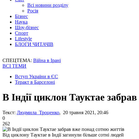
Всі новини розділу
Росія
Бізнес
Наука
Шоу-бізнес
Спорт
Lifestyle
БЛОГИ ЧИТАЧІВ
СПЕЦТЕМА:
Війна в Ірані
ВСІ ТЕМИ
Вступ України в ЄС
Теракт в Барселоні
В Індії циклон Тауктае забра
Текст:
Людмила Троценко
, 20 травня 2021, 20:46
0
262
Від циклону Тауктае в Індії загинули більше сотні людей