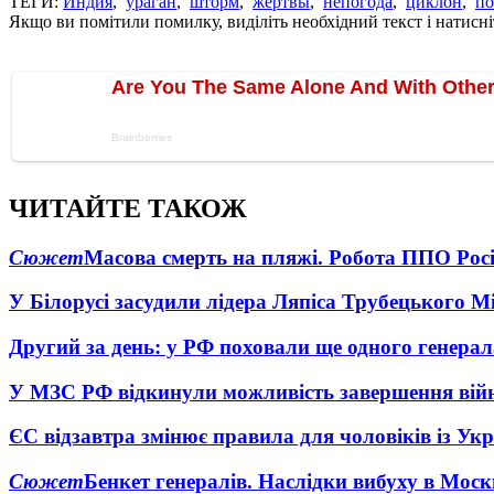
ТЕГИ:
Индия
,
ураган
,
шторм
,
жертвы
,
непогода
,
циклон
,
п
Якщо ви помітили помилку, виділіть необхідний текст і натисніт
ЧИТАЙТЕ ТАКОЖ
Сюжет
Масова смерть на пляжі. Робота ППО Росі
У Білорусі засудили лідера Ляпіса Трубецького М
Другий за день: у РФ поховали ще одного генерал
У МЗС РФ відкинули можливість завершення вій
ЄС відзавтра змінює правила для чоловіків із Ук
Сюжет
Бенкет генералів. Наслідки вибуху в Моск