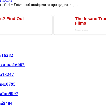
огибшие
ь Ctrl + Enter, щоб повідомити про це редакцію.
ї
16282
іхалка
16062
а
13247
ни
10795
раїни
9997
ві
9484