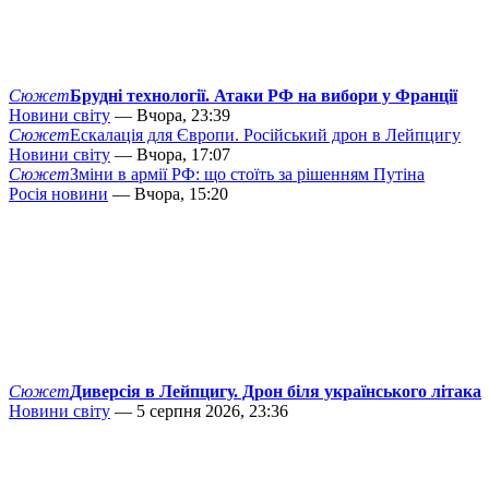
Сюжет
Брудні технології. Атаки РФ на вибори у Франції
Новини світу
— Вчора, 23:39
Сюжет
Ескалація для Європи. Російський дрон в Лейпцигу
Новини світу
— Вчора, 17:07
Сюжет
Зміни в армії РФ: що стоїть за рішенням Путіна
Росія новини
— Вчора, 15:20
Сюжет
Диверсія в Лейпцигу. Дрон біля українського літака
Новини світу
— 5 серпня 2026, 23:36