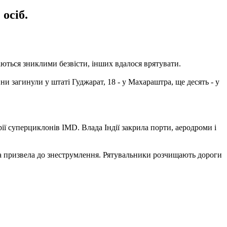
осіб.
аються зниклими безвісти, інших вдалося врятувати.
ини загинули у штаті Гуджарат, 18 - у Махараштра, ще десять - у
рії суперциклонів IMD. Влада Індії закрила порти, аеродроми і
да призвела до знеструмлення. Рятувальники розчищають дороги