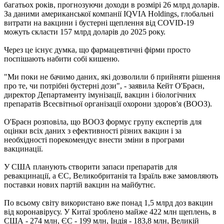
багатьох років, прогнозуючи доходи в розмірі 26 млрд доларів.
За даними американської компанії IQVIA Holdings, глобальні
витрати на вакцини і бустерні щеплення від COVID-19
можуть скласти 157 млрд доларів до 2025 року.
Через це існує думка, що фармацевтичні фірми просто
поспішають набити собі кишеню.
"Ми поки не бачимо даних, які дозволили б прийняти рішення
про те, чи потрібні бустерні дози", - заявила Кейт О'Браєн,
директор Департаменту імунізації, вакцин і біологічних
препаратів Всесвітньої організації охорони здоров'я (ВООЗ).
О'Браєн розповіла, що ВООЗ формує групу експертів для
оцінки всіх даних з ефективності різних вакцин і за
необхідності порекомендує внести зміни в програми
вакцинації.
У США планують створити запаси препаратів для
ревакцинації, а ЄС, Великобританія та Ізраїль вже замовляють
поставки нових партій вакцин на майбутнє.
По всьому світу використано вже понад 1,5 млрд доз вакцин
від коронавірусу. У Китаї зроблено майже 422 млн щеплень, в
США - 274 млн, ЄС - 199 млн, Індія - 183,8 млн, Великій