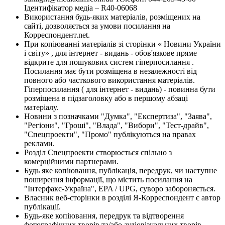
Ідентифікатор медіа – R40-06068
Використання будь-яких матеріалів, розміщених на
сайті, дозволяється за умови посилання на
Корреспондент.net.
При копіюванні матеріалів зі сторінки « Новини України
і світу» , для інтернет - видань - обов'язкове пряме
відкрите для пошукових систем гіперпосилання .
Посилання має бути розміщена в незалежності від
повного або часткового використання матеріалів.
Гіперпосилання ( для інтернет - видань) - повинна бути
розміщена в підзаголовку або в першому абзаці
матеріалу.
Новини з позначками "Думка", "Експертиза", "Заява",
"Регіони", "Гроші", "Влада", "Вибори", "Тест-драйв",
"Спецпроекти", "Промо" публікуються на правах
реклами.
Розділ Спецпроекти створюється спільно з
комерційними партнерами.
Будь яке копіювання, публікація, передрук, чи наступне
поширення інформації, що містить посилання на
"Інтерфакс-Україна", EPA / UPG, суворо забороняється.
Власник веб-сторінки в розділі Я-Корреспондент є автор
публікації.
Будь-яке копіювання, передрук та відтворення
фотографічних творів та/або аудіовізуальних творів