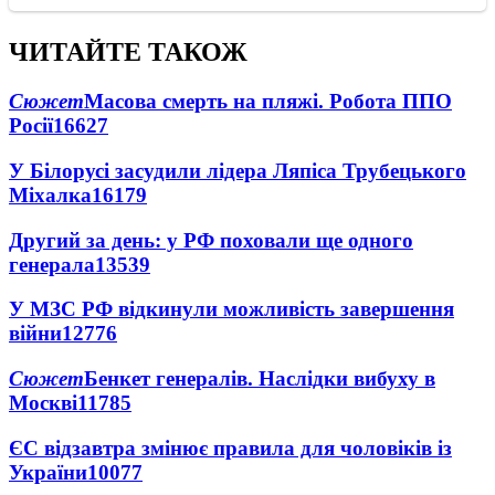
ЧИТАЙТЕ ТАКОЖ
Сюжет
Масова смерть на пляжі. Робота ППО
Росії
16627
У Білорусі засудили лідера Ляпіса Трубецького
Міхалка
16179
Другий за день: у РФ поховали ще одного
генерала
13539
У МЗС РФ відкинули можливість завершення
війни
12776
Сюжет
Бенкет генералів. Наслідки вибуху в
Москві
11785
ЄС відзавтра змінює правила для чоловіків із
України
10077