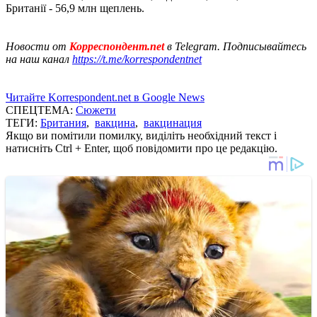
Британії - 56,9 млн щеплень.
Новости от
Корреспондент.net
в Telegram. Подписывайтесь
на наш канал
https://t.me/korrespondentnet
Читайте Korrespondent.net в Google News
СПЕЦТЕМА:
Сюжети
ТЕГИ:
Британия
,
вакцина
,
вакцинация
Якщо ви помітили помилку, виділіть необхідний текст і
натисніть Ctrl + Enter, щоб повідомити про це редакцію.