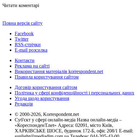
Читати коментарі
Повна версія сайту
Facebook
Twitter
RSS-стрічки
E-mail розсилка
Контакти
Реклама на сайті
Використання матеріалів korrespondent.net
Правила користування сайтом
Договір користування сайтом
Політика у сфері конфіденційності і персональних даних
Угода щодо користування
Редакція
© 2000-2026, Korrespondent.net
Суб'єкт у сфері онлайн-медіа Назва онлайн-медіа –
«КореспонденТ.net» Адреса: 02091, місто Київ,
ХАРКІВСЬКЕ ШОСЕ, будинок 172-Б, офіс 208/1 E-mail:
sunlight@mediadim.com.ua
Телефон: 044-205-43-00