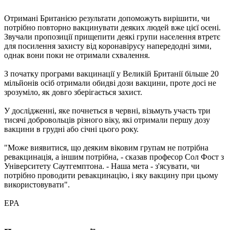
Отримані Британією результати допоможуть вирішити, чи
потрібно повторно вакцинувати деяких людей вже цієї осені.
Звучали пропозиції прищепити деякі групи населення втретє
для посилення захисту від коронавірусу напередодні зими,
однак вони поки не отримали схвалення.
З початку програми вакцинації у Великій Британії більше 20
мільйонів осіб отримали обидві дози вакцини, проте досі не
зрозуміло, як довго зберігається захист.
У дослідженні, яке почнеться в червні, візьмуть участь три
тисячі добровольців різного віку, які отримали першу дозу
вакцини в грудні або січні цього року.
"Може виявитися, що деяким віковим групам не потрібна
ревакцинація, а іншим потрібна, - сказав професор Сол Фост з
Університету Саутгемптона. - Наша мета - з'ясувати, чи
потрібно проводити ревакцинацію, і яку вакцину при цьому
використовувати".
EPA