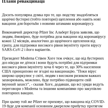
Плани ревакцинації
Досить популярна думка про те, що людству знадобляться
щорічні бустерні (тобто повторні) щеплення або навіть нові
вакцини для боротьби з новими штамами коронавірусу.
Виконавчий директор Pfizer Inc Альберт Бурла заявляв, що
людям, ймовірно, буде потрібна доза вакцини від коронавірусу
кожні 12 місяців, аналогічно до щорічного щеплення від
грипу, для підтримки високого рівня імунітету проти вірусу
SARS-CoV-2 і його варіантів.
Президент Moderna Стівен Хоге теж очікує, що від бустерних
доз нікуди не дітися і вони будуть потрібні для підтримки
високого рівня імунітету хоча б через те, що 30% населення
США принципово не згодні на вакцинацію. "Поки вірус
широко циркулює у світі, людям з високим ризиком важких
захворювань, можливо, буде потрібно підвищити свій
імунний захист", - сказав Хоге, додавши, що всі уряди ведуть
переговори з Moderna та іншими компаніями про закупівлю
повторних вакцин.
При цьому той же Pfizer не приховує, що вакцина від COVID-
19 буде для компанії основним джерелом прибутку протягом