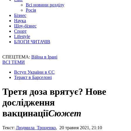
Всі новини розділу
Росія
Бізнес
Наука
Шоу-бізнес
Спорт
Lifestyle
БЛОГИ ЧИТАЧІВ
СПЕЦТЕМА:
Війна в Ірані
ВСІ ТЕМИ
Вступ України в ЄС
Теракт в Барселоні
Третя доза врятує? Нове
дослідження
вакцинації
Сюжет
Текст:
Людмила Троценко
, 20 травня 2021, 21:10