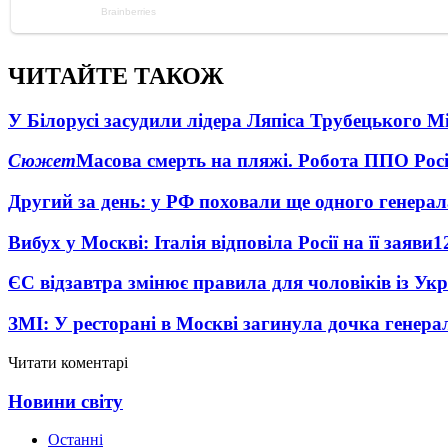
ЧИТАЙТЕ ТАКОЖ
У Білорусі засудили лідера Ляпіса Трубецького М
Сюжет
Масова смерть на пляжі. Робота ППО Росі
Другий за день: у РФ поховали ще одного генерал
Вибух у Москві: Італія відповіла Росії на її заяви
1
ЄС відзавтра змінює правила для чоловіків із Ук
ЗМІ: У ресторані в Москві загинула дочка генера
Читати коментарі
Новини світу
Останні