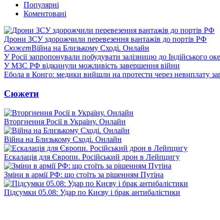
Популярні
Коментовані
Дрони ЗСУ здорожчили перевезення вантажів до портів РФ
Сюжет
Війна на Близькому Сході. Онлайн
У Росії запропонували побудувати залізницю до Індійського ок
У МЗС РФ відкинули можливість завершення війни
Ебола в Конго: медики вийшли на протести через невиплату за
Сюжети
Вторгнення Росії в Україну. Онлайн
Війна на Близькому Сході. Онлайн
Ескалація для Європи. Російський дрон в Лейпцигу
Зміни в армії РФ: що стоїть за рішенням Путіна
Підсумки 05.08: Удар по Києву і брак антибалістики