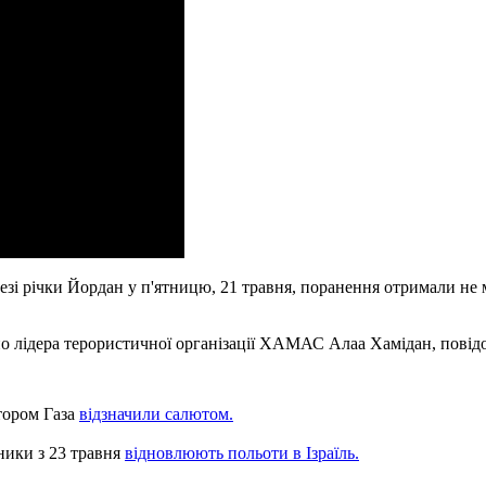
резі річки Йордан у п'ятницю, 21 травня, поранення отримали не
ано лідера терористичної організації ХАМАС Алаа Хамідан, пові
тором Газа
відзначили салютом.
ники з 23 травня
відновлюють польоти в Ізраїль.