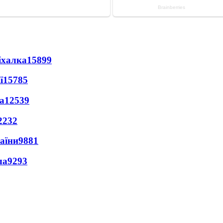
іхалка
15899
ї
15785
а
12539
2232
раїни
9881
ла
9293