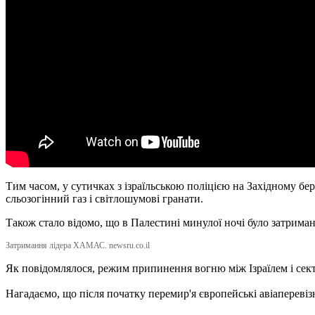
Тим часом, у сутичках з ізраїльською поліцією на Західному бе
сльозогінний газ і світлошумові гранати.
Також стало відомо, що в Палестині минулої ночі було затрим
Затримання лідера ХАМАС. newsru.co.il
Як повідомлялося, режим припинення вогню між Ізраїлем і сек
Нагадаємо, що після початку перемир'я європейські авіаперевіз