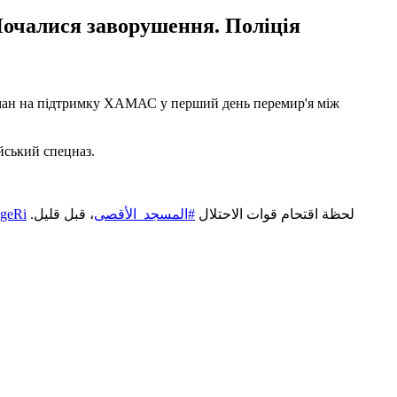
Почалися заворушення. Поліція
ьман на підтримку ХАМАС у перший день перемир'я між
йський спецназ.
hgeRi
، قبل قليل.
#المسجد_الأقصى
لحظة اقتحام قوات الاحتلال