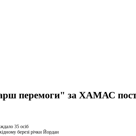
"марш перемоги" за ХАМАС пост
хідному березі річки Йордан