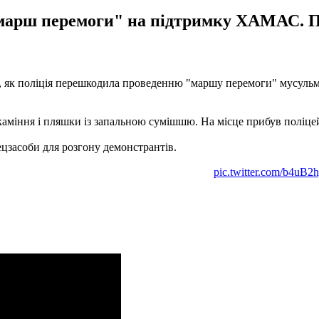
 "марш перемоги" на підтримку ХАМАС. 
о, як поліція перешкодила проведенню "маршу перемоги" мусул
 каміння і пляшки із запальною сумішшю. На місце прибув поліце
цзасоби для розгону демонстрантів.
pic.twitter.com/b4uB2