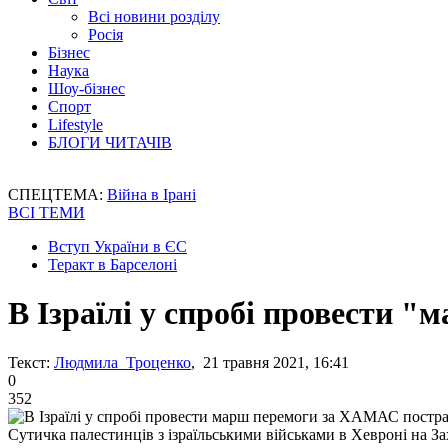
Всі новини розділу
Росія
Бізнес
Наука
Шоу-бізнес
Спорт
Lifestyle
БЛОГИ ЧИТАЧІВ
СПЕЦТЕМА:
Війна в Ірані
ВСІ ТЕМИ
Вступ України в ЄС
Теракт в Барселоні
В Ізраїлі у спробі провести 
Текст:
Людмила Троценко
, 21 травня 2021, 16:41
0
352
Сутичка палестинців з ізраїльськими військами в Хевроні на За