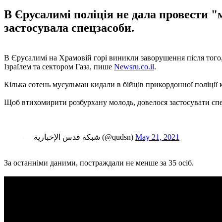
В Єрусалимі поліція не дала провести
застосувала спецзасоби.
В Єрусалимі на Храмовій горі виникли заворушення після тог
Ізраїлем та сектором Газа, пише
Newsru.co.il
.
Кілька сотень мусульман кидали в бійців прикордонної поліції
Щоб втихомирити розбурхану молодь, довелося застосувати спе
— شبكة قدس الإخبارية (@qudsn)
May 21, 2021
За останніми даними, постраждали не менше за 35 осіб.