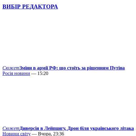
ВИБІР РЕДАКТОРА
Сюжет
Зміни в армії РФ: що стоїть за рішенням Путіна
Росія новини
— 15:20
Сюжет
Диверсія в Лейпцигу. Дрон біля українського літака
Новини світу
— Вчора, 23:36