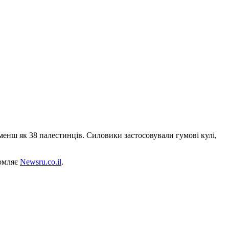
 менш як 38 палестинців. Силовики застосовували гумові кулі,
домляє
Newsru.co.il
.