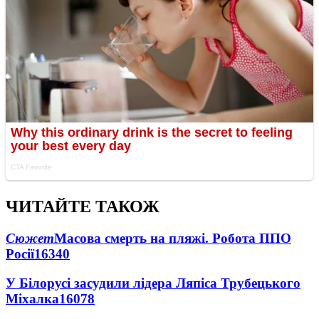
ЧИТАЙТЕ ТАКОЖ
Сюжет
Масова смерть на пляжі. Робота ППО
Росії
16340
У Білорусі засудили лідера Ляпіса Трубецького
Міхалка
16078