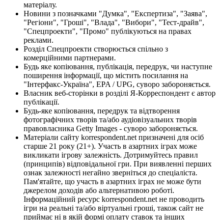
матеріалу.
Новини з позначками "Думка", "Експертиза", "Заява",
"Регіони", "Гроші", "Влада", "Вибори", "Тест-драйв",
"Спецпроекти", "Промо" публікуються на правах
реклами.
Розділ Спецпроекти створюється спільно з
комерційними партнерами.
Будь яке копіювання, публікація, передрук, чи наступне
поширення інформації, що містить посилання на
"Інтерфакс-Україна", EPA / UPG, суворо забороняється.
Власник веб-сторінки в розділі Я-Корреспондент є автор
публікації.
Будь-яке копіювання, передрук та відтворення
фотографічних творів та/або аудіовізуальних творів
правовласника Getty Images - суворо забороняється.
Матеріали сайту korrespondent.net призначені для осіб
старше 21 року (21+). Участь в азартних іграх може
викликати ігрову залежність. Дотримуйтесь правил
(принципів) відповідальної гри. При виявленні перших
ознак залежності негайно зверніться до спеціаліста.
Пам'ятайте, що участь в азартних іграх не може бути
джерелом доходів або альтернативою роботі.
Інформаційний ресурс korrespondent.net не проводить
ігри на реальні та/або віртуальні гроші, також сайт не
приймає ні в якій формі оплату ставок та інших