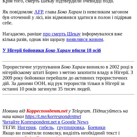
Крім того, смерть Шекау підтвердили очевидці події.
Як повідомляє
AFP
, глава
Боко Харам
із невеликим загоном
був оточений у лісі, він відмовився здатися в полон і підірвав
себе.
Нагадаємо, раніше
про смерть Шекау
інформувалося вже
кілька разів, однак він щоразу
виявлявся живим
.
У Нігерії бойовики
Боко Харам
вбили 18 осіб
Терористичне угрупування
Боко Харам
виникло в 2002 році в
нігерійському штаті Борно з метою захопити владу в Нігерії. З
2009 року бойовики перейшли до активних терористичних
дій. За даними ООН, від рук терористів тільки в Нігерії за
останні 10 років загинули 35 тисяч людей.
Новини від
Корреспондент.net
у Telegram. Підписуйтесь на
наш канал
https://t.me/korrespondentnet
Читайте Korrespondent.net в Google News
ТЕГИ:
Нигерия
,
гибель
,
группировка
,
Боевики
Якщо ви помітили помилку, виділіть необхідний текст і