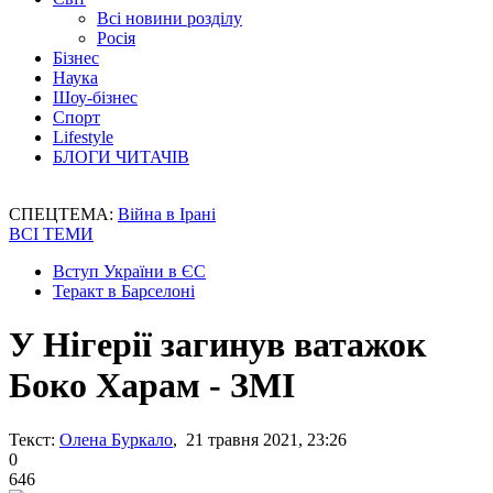
Всі новини розділу
Росія
Бізнес
Наука
Шоу-бізнес
Спорт
Lifestyle
БЛОГИ ЧИТАЧІВ
СПЕЦТЕМА:
Війна в Ірані
ВСІ ТЕМИ
Вступ України в ЄС
Теракт в Барселоні
У Нігерії загинув ватажок
Боко Харам - ЗМІ
Текст:
Олена Буркало
, 21 травня 2021, 23:26
0
646