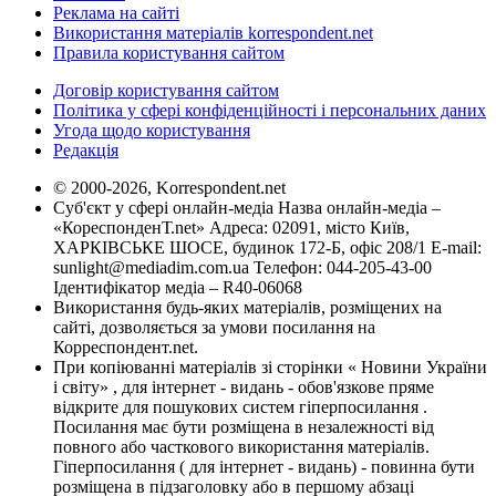
Реклама на сайті
Використання матеріалів korrespondent.net
Правила користування сайтом
Договір користування сайтом
Політика у сфері конфіденційності і персональних даних
Угода щодо користування
Редакція
© 2000-2026, Korrespondent.net
Суб'єкт у сфері онлайн-медіа Назва онлайн-медіа –
«КореспонденТ.net» Адреса: 02091, місто Київ,
ХАРКІВСЬКЕ ШОСЕ, будинок 172-Б, офіс 208/1 E-mail:
sunlight@mediadim.com.ua
Телефон: 044-205-43-00
Ідентифікатор медіа – R40-06068
Використання будь-яких матеріалів, розміщених на
сайті, дозволяється за умови посилання на
Корреспондент.net.
При копіюванні матеріалів зі сторінки « Новини України
і світу» , для інтернет - видань - обов'язкове пряме
відкрите для пошукових систем гіперпосилання .
Посилання має бути розміщена в незалежності від
повного або часткового використання матеріалів.
Гіперпосилання ( для інтернет - видань) - повинна бути
розміщена в підзаголовку або в першому абзаці