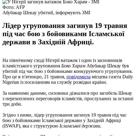
Фото: AFP
Абубакар Шекау убитий, інформують ЗМІ
Лідер угруповання загинув 19 травня
під час бою з бойовиками Ісламської
держави в Західній Африці.
На північному сході Нігерії ватажок і один із засновників
ісламістського угруповання
Боко Харам
Абубакар Шекау був
убитий під час бою з бойовиками конкуруючого угрупування.
Про це в п'ятницю, 21 травня,
повідомила
місцева газета Daily
Nigerian із посиланням на службу розвідки країни.
За наявними даними, силовики дізналися про загибель Шекау
з перехоплених переговорів ісламістів, прослуханих за останні
три доби.
Згідно з ними, лідер угруповання загинув 19 травня під час
бою з бойовиками Ісламської держави у Західній Африці
(ISWAP), яка є структурою
Ісламської держави
.