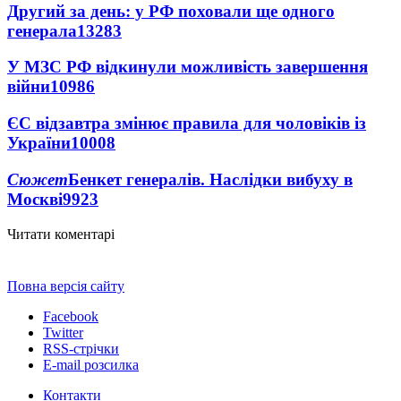
Другий за день: у РФ поховали ще одного
генерала
13283
У МЗС РФ відкинули можливість завершення
війни
10986
ЄС відзавтра змінює правила для чоловіків із
України
10008
Сюжет
Бенкет генералів. Наслідки вибуху в
Москві
9923
Читати коментарі
Повна версія сайту
Facebook
Twitter
RSS-стрічки
E-mail розсилка
Контакти